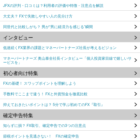
JFXの評判・口コミは？利用者の評価や特徴・注意点を解説
大丈夫？ FXで失敗しやすい人の見分け方
同世代と比較しがち？ 男が“男に経済力を感じる”瞬間
インタビュー
低迷続くFX業界の課題とマネーパートナーズ社長が考えるビジョン
マネーパートナーズ 奥山泰全社長インタビュー「個人投資家目線で嬉しいサ
ービスを」
初心者向け特集
FXの基礎！ スワップポイントを理解しよう
手数料でここまで違う！ FXと外貨預金を徹底比較
抑えておきたいポイントは？ 5分で学ぶ初めてのFX『取引』
確定申告特集
知らずに損？ FX取引、確定申告での3つの注意点
節税ポイントを見逃さない！ FXの確定申告