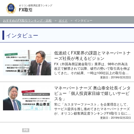
オリコン顧客満足度ランキング
FX取引
おすすめのFX取引ランキング・比較
ガイド
インタビュー
インタビュー
低迷続くFX業界の課題とマネーパートナ
ーズ社長が考えるビジョン
FX（外国為替証拠金取引）業界は、98年の外為法
改正で解禁されて以降、破竹の勢いで取引高を伸ば
してきた。その結果、一時は100社以上の取引会社
が存在したが、今は半減している。そこには、買値
更新日：2019年02月22日
と売値の差（スプレッド）競争、ビットコインなど
仮想通貨への顧客流出、2016年以降の為替市場の低
マネーパートナーズ 奥山泰全社長インタ
調な動きなどいくつかの要因がある。取引額が3年
ビュー「個人投資家目線で嬉しいサービ
連続低下のFX業界が抱える課題と今後の展開につい
スを」
て、マネーパートナーズ代表取締役社長・奥山泰全
氏に話を聞いた。
常に「カスタマーファースト」を企業理念として、
サービス提供を推し進めてきたマネーパートナーズ
が、オリコン顧客満足度ランキングFX取引１位に輝
きました。「外為を誠実に」を信念とする代表取締
更新日：2019年02月22日
役社長・奥山泰全氏の外為への思いをお話いただき
ました。
PR