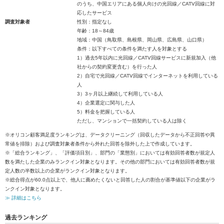
のうち、中国エリアにある個人向けの光回線／CATV回線に対
応したサービス
調査対象者
性別：指定なし
年齢：18～84歳
地域：中国（鳥取県、島根県、岡山県、広島県、山口県）
条件：以下すべての条件を満たす人を対象とする
1）過去5年以内に光回線／CATV回線サービスに新規加入（他
社からの契約変更含む）を行った人
2）自宅で光回線／CATV回線でインターネットを利用している
人
3）3ヶ月以上継続して利用している人
4）企業選定に関与した人
5）料金を把握している人
ただし、マンションで一括契約している人は除く
※オリコン顧客満足度ランキングは、データクリーニング（回収したデータから不正回答や異
常値を排除）および調査対象者条件から外れた回答を除外した上で作成しています。
※「総合ランキング」、「評価項目別」、部門の「業態別」においては有効回答者数が規定人
数を満たした企業のみランクイン対象となります。その他の部門においては有効回答者数が規
定人数の半数以上の企業がランクイン対象となります。
※総合得点が60.0点以上で、他人に薦めたくないと回答した人の割合が基準値以下の企業がラ
ンクイン対象となります。
≫ 詳細はこちら
過去ランキング