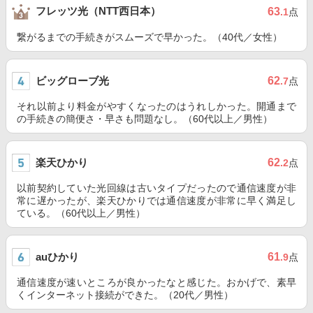
フレッツ光（NTT西日本）
63
.1
点
繋がるまでの手続きがスムーズで早かった。（40代／女性）
ビッグローブ光
62
.7
点
それ以前より料金がやすくなったのはうれしかった。開通まで
の手続きの簡便さ・早さも問題なし。（60代以上／男性）
楽天ひかり
62
.2
点
以前契約していた光回線は古いタイプだったので通信速度が非
常に遅かったが、楽天ひかりでは通信速度が非常に早く満足し
ている。（60代以上／男性）
auひかり
61
.9
点
通信速度が速いところが良かったなと感じた。おかげで、素早
くインターネット接続ができた。（20代／男性）