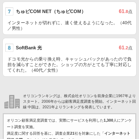
ちゅピCOM NET（ちゅピCOM）
61
.8
点
インターネットが切れずに、速く使えるようになった。（40代
／男性）
SoftBank 光
61
.2
点
ドコモ光からの乗り換え時、キャッシュバックがあったので負
担を減らすことができた。ショップの方がとても丁寧に対応し
てくれた。（40代／女性）
オリコンランキングは、株式会社オリコンを前身企業に1967年より
スタート。2006年からは顧客満足度調査を開始。インターネット回
線 中国は、2021年よりランキングを発表しています。
オリコン顧客満足度調査では、実際にサービスを利用した
1,300
人にアンケ
ート調査を実施。
満足度に関する回答を基に、調査企業
21
社を対象にした「
インターネット