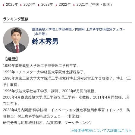
2025年
2024年
2023年
2022年
2021年（中国・四国）
ランキング監修
慶應義塾大学理工学部教授／内閣府 上席科学技術政策フェロー
（非常勤）
鈴木秀男
【経歴】
1989年慶應義塾大学理工学部管理工学科卒業。
1992年ロチェスター大学経営大学院修士課程修了。
1996年東京工業大学大学院理工学研究科博士課程経営工学専攻修了。博士（工
学）取得。
1996年筑波大学社会工学系・講師。2002年6月同助教授。
2008年4月慶應義塾大学理工学部管理工学科・准教授。2011年4月同教授、現
在に至る。
2023年4月内閣府 科学技術・イノベーション推進事務局参事官（インフラ・防
災担当）付上席科学技術政策フェロー（非常勤）
研究分野は応用統計解析、品質管理、マーケティング。
≫鈴木研究室についての詳細はこちら