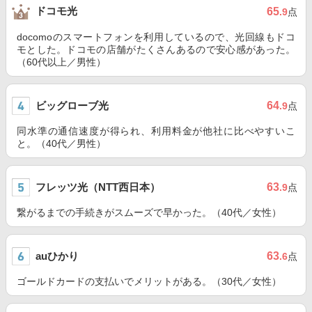
ドコモ光
65
.9
点
docomoのスマートフォンを利用しているので、光回線もドコ
モとした。ドコモの店舗がたくさんあるので安心感があった。
（60代以上／男性）
ビッグローブ光
64
.9
点
同水準の通信速度が得られ、利用料金が他社に比べやすいこ
と。（40代／男性）
フレッツ光（NTT西日本）
63
.9
点
繋がるまでの手続きがスムーズで早かった。（40代／女性）
auひかり
63
.6
点
ゴールドカードの支払いでメリットがある。（30代／女性）