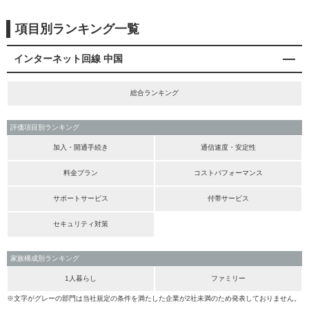
項目別ランキング一覧
インターネット回線 中国
総合ランキング
評価項目別ランキング
加入・開通手続き
通信速度・安定性
料金プラン
コストパフォーマンス
サポートサービス
付帯サービス
セキュリティ対策
家族構成別ランキング
1人暮らし
ファミリー
※文字がグレーの部門は当社規定の条件を満たした企業が2社未満のため発表しておりません。