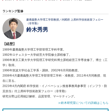
ランキング監修
慶應義塾大学理工学部教授／内閣府 上席科学技術政策フェロー
（非常勤）
鈴木秀男
【経歴】
1989年慶應義塾大学理工学部管理工学科卒業。
1992年ロチェスター大学経営大学院修士課程修了。
1996年東京工業大学大学院理工学研究科博士課程経営工学専攻修了。博士（工
学）取得。
1996年筑波大学社会工学系・講師。2002年6月同助教授。
2008年4月慶應義塾大学理工学部管理工学科・准教授。2011年4月同教授、現
在に至る。
2023年4月内閣府 科学技術・イノベーション推進事務局参事官（インフラ・防
災担当）付上席科学技術政策フェロー（非常勤）
研究分野は応用統計解析、品質管理、マーケティング。
≫鈴木研究室についての詳細はこちら