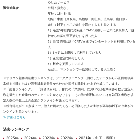
応したサービス
調査対象者
性別：指定なし
年齢：18～84歳
地域：中国（鳥取県、島根県、岡山県、広島県、山口県）
条件：以下すべての条件を満たす人を対象とする
1）過去5年以内に光回線／CATV回線サービスに新規加入（他
社からの契約変更含む）を行った人
2）自宅で光回線／CATV回線でインターネットを利用している
人
3）3ヶ月以上継続して利用している人
4）企業選定に関与した人
5）料金を把握している人
ただし、マンションで一括契約している人は除く
※オリコン顧客満足度ランキングは、データクリーニング（回収したデータから不正回答や異
常値を排除）および調査対象者条件から外れた回答を除外した上で作成しています。
※「総合ランキング」、「評価項目別」、部門の「業態別」においては有効回答者数が規定人
数を満たした企業のみランクイン対象となります。その他の部門においては有効回答者数が規
定人数の半数以上の企業がランクイン対象となります。
※総合得点が60.0点以上で、他人に薦めたくないと回答した人の割合が基準値以下の企業がラ
ンクイン対象となります。
≫ 詳細はこちら
過去ランキング
2025年
2024年
2023年
2022年
2021年（中国・四国）