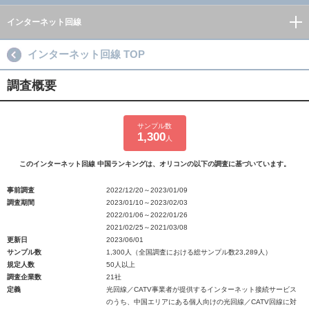
インターネット回線
インターネット回線 TOP
調査概要
サンプル数
1,300
人
このインターネット回線 中国ランキングは、オリコンの以下の調査に基づいています。
事前調査
2022/12/20～2023/01/09
調査期間
2023/01/10～2023/02/03
2022/01/06～2022/01/26
2021/02/25～2021/03/08
更新日
2023/06/01
サンプル数
1,300人（全国調査における総サンプル数23,289人）
規定人数
50人以上
調査企業数
21社
定義
光回線／CATV事業者が提供するインターネット接続サービス
のうち、中国エリアにある個人向けの光回線／CATV回線に対