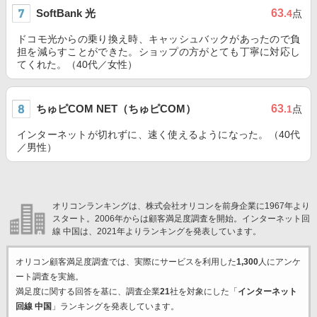
SoftBank 光
63
.4
点
ドコモ光からの乗り換え時、キャッシュバックがあったので負
担を減らすことができた。ショップの方がとても丁寧に対応し
てくれた。（40代／女性）
ちゅピCOM NET（ちゅピCOM）
63
.1
点
インターネットが切れずに、速く使えるようになった。（40代
／男性）
オリコンランキングは、株式会社オリコンを前身企業に1967年より
スタート。2006年からは顧客満足度調査を開始。インターネット回
線 中国は、2021年よりランキングを発表しています。
オリコン顧客満足度調査では、実際にサービスを利用した
1,300
人にアンケ
ート調査を実施。
満足度に関する回答を基に、調査企業
21
社を対象にした「
インターネット
回線 中国
」ランキングを発表しています。