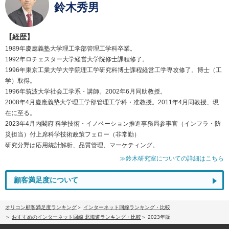
鈴木秀男
【経歴】
1989年慶應義塾大学理工学部管理工学科卒業。
1992年ロチェスター大学経営大学院修士課程修了。
1996年東京工業大学大学院理工学研究科博士課程経営工学専攻修了。博士（工
学）取得。
1996年筑波大学社会工学系・講師。2002年6月同助教授。
2008年4月慶應義塾大学理工学部管理工学科・准教授。2011年4月同教授、現
在に至る。
2023年4月内閣府 科学技術・イノベーション推進事務局参事官（インフラ・防
災担当）付上席科学技術政策フェロー（非常勤）
研究分野は応用統計解析、品質管理、マーケティング。
≫鈴木研究室についての詳細はこちら
顧客満足度について
オリコン顧客満足度ランキング
インターネット回線ランキング・比較
おすすめのインターネット回線 北海道ランキング・比較
2023年版