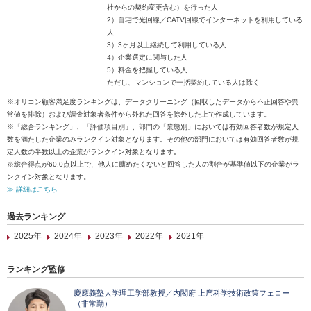
社からの契約変更含む）を行った人
2）自宅で光回線／CATV回線でインターネットを利用している
人
3）3ヶ月以上継続して利用している人
4）企業選定に関与した人
5）料金を把握している人
ただし、マンションで一括契約している人は除く
※オリコン顧客満足度ランキングは、データクリーニング（回収したデータから不正回答や異
常値を排除）および調査対象者条件から外れた回答を除外した上で作成しています。
※「総合ランキング」、「評価項目別」、部門の「業態別」においては有効回答者数が規定人
数を満たした企業のみランクイン対象となります。その他の部門においては有効回答者数が規
定人数の半数以上の企業がランクイン対象となります。
※総合得点が60.0点以上で、他人に薦めたくないと回答した人の割合が基準値以下の企業がラ
ンクイン対象となります。
≫ 詳細はこちら
過去ランキング
2025年
2024年
2023年
2022年
2021年
ランキング監修
慶應義塾大学理工学部教授／内閣府 上席科学技術政策フェロー
（非常勤）