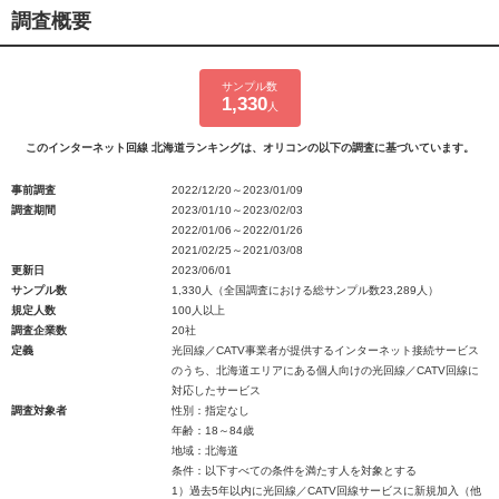
調査概要
サンプル数
1,330
人
このインターネット回線 北海道ランキングは、オリコンの以下の調査に基づいています。
事前調査
2022/12/20～2023/01/09
調査期間
2023/01/10～2023/02/03
2022/01/06～2022/01/26
2021/02/25～2021/03/08
更新日
2023/06/01
サンプル数
1,330人（全国調査における総サンプル数23,289人）
規定人数
100人以上
調査企業数
20社
定義
光回線／CATV事業者が提供するインターネット接続サービス
のうち、北海道エリアにある個人向けの光回線／CATV回線に
対応したサービス
調査対象者
性別：指定なし
年齢：18～84歳
地域：北海道
条件：以下すべての条件を満たす人を対象とする
1）過去5年以内に光回線／CATV回線サービスに新規加入（他