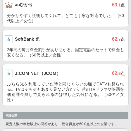
auひかり
63
.1
点
分かりやすく説明してくれて、とても丁寧な対応でした。（60
代以上／女性）
SoftBank 光
62
.7
点
2年間の毎月料金割引があり助かる。固定電話のセットで料金も
安くなる。（60代以上／女性）
J:COM NET（JCOM）
62
.6
点
ぷらら光を利用していた時と同じくらいの額でCATVも見られ
る。TVはそもそもあまり見ない方だが、昔のTVドラマや映画を
個別課金無しで見られるのは得した気分になる。（50代／女
性）
高評企業
規定人数の半数以上の回答があり、総合得点が60.0点以上の企業です。