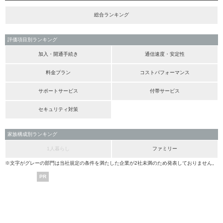
総合ランキング
評価項目別ランキング
加入・開通手続き
通信速度・安定性
料金プラン
コストパフォーマンス
サポートサービス
付帯サービス
セキュリティ対策
家族構成別ランキング
1人暮らし
ファミリー
※文字がグレーの部門は当社規定の条件を満たした企業が2社未満のため発表しておりません。
PR