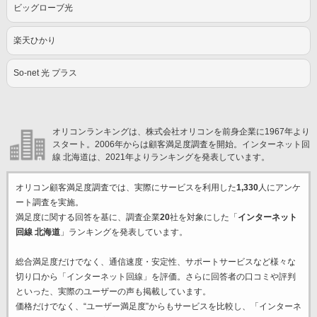
ビッグローブ光
楽天ひかり
So-net 光 プラス
オリコンランキングは、株式会社オリコンを前身企業に1967年より
スタート。2006年からは顧客満足度調査を開始。インターネット回
線 北海道は、2021年よりランキングを発表しています。
オリコン顧客満足度調査では、実際にサービスを利用した
1,330
人にアンケ
ート調査を実施。
満足度に関する回答を基に、調査企業
20
社を対象にした「
インターネット
回線 北海道
」ランキングを発表しています。
総合満足度だけでなく、通信速度・安定性、サポートサービスなど様々な
切り口から「インターネット回線」を評価。さらに回答者の口コミや評判
といった、実際のユーザーの声も掲載しています。
価格だけでなく、“ユーザー満足度”からもサービスを比較し、「インターネ