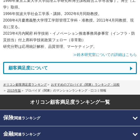
1996年東京工業大学大学院理工学研究科博士課程経営工学専攻修了。博士（工
学）取得。
1996年筑波大学社会工学系・講師。2002年6月同助教授。
2008年4月慶應義塾大学理工学部管理工学科・准教授。2011年4月同教授、現
在に至る。
2023年4月内閣府 科学技術・イノベーション推進事務局参事官（インフラ・防
災担当）付上席科学技術政策フェロー（非常勤）
研究分野は応用統計解析、品質管理、マーケティング。
≫鈴木研究室についての詳細はこちら
顧客満足度について
オリコン顧客満足度ランキング
おすすめのプロバイダ（関東）ランキング・比較
2015年版
プロバイダ（関東）のマンションランキング・口コミ情報
オリコン顧客満足度
ランキング一覧
保険
関連ランキング
金融
関連ランキング