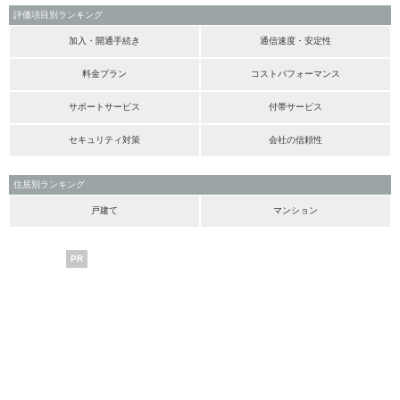
評価項目別ランキング
加入・開通手続き
通信速度・安定性
料金プラン
コストパフォーマンス
サポートサービス
付帯サービス
セキュリティ対策
会社の信頼性
住居別ランキング
戸建て
マンション
PR