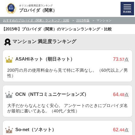
オリコン顧客満足度ランキング
プロバイダ（関東）
おすすめのプロバイダ（関東）ランキング・比較
2015年版
マンション
【2015年】プロバイダ（関東）のマンションランキング・比較
マンション 満足度ランキング
ASAHIネット（朝日ネット）
73
.57
点
200円の月の使用料金から見て特に不満なし。（60代以上／男
性）
OCN（NTTコミュニケーションズ）
64
.48
点
大手だからなんとなく安心。 アンケートのときにプロバイダ名
が最初に書いてある。（40代／女性）
So-net（ソネット）
62
.44
点