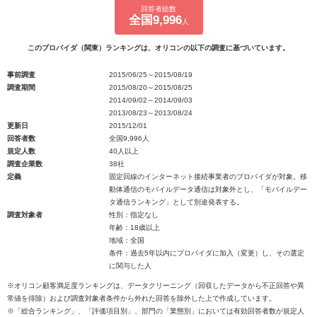
回答者総数
全国9,996
人
このプロバイダ（関東）ランキングは、オリコンの以下の調査に基づいています。
事前調査
2015/06/25～2015/08/19
調査期間
2015/08/20～2015/08/25
2014/09/02～2014/09/03
2013/08/23～2013/08/24
更新日
2015/12/01
回答者数
全国9,996人
規定人数
40人以上
調査企業数
38社
定義
固定回線のインターネット接続事業者のプロバイダが対象。移
動体通信のモバイルデータ通信は対象外とし、「モバイルデー
タ通信ランキング」として別途発表する。
調査対象者
性別：指定なし
年齢：18歳以上
地域：全国
条件：過去5年以内にプロバイダに加入（変更）し、その選定
に関与した人
※オリコン顧客満足度ランキングは、データクリーニング（回収したデータから不正回答や異
常値を排除）および調査対象者条件から外れた回答を除外した上で作成しています。
※「総合ランキング」、「評価項目別」、部門の「業態別」においては有効回答者数が規定人