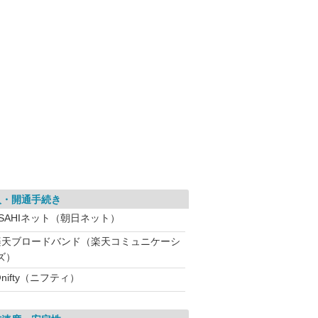
入・開通手続き
ASAHIネット（朝日ネット）
楽天ブロードバンド（楽天コミュニケーシ
ズ）
nifty（ニフティ）