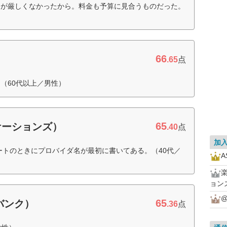
約が厳しくなかったから。料金も予算に見合うものだった。
66
.65
点
（60代以上／男性）
65
ケーションズ）
.40
点
加
ートのときにプロバイダ名が最初に書いてある。（40代／
ョン
@
65
トバンク）
.36
点