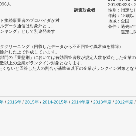
996人
2013/08/23～2
調査対象者
性別：指定な
年齢：18歳以
ト接続事業者のプロバイダが対
地域：全国
ルデータ通信は対象外とし、
条件：過去5
ンキング」として別途発表す
選定に
タクリーニング（回収したデータから不正回答や異常値を排除）
除外した上で作成しています。
部門の「業態別」においては有効回答者数が規定人数を満たした企業の
数以上の企業がランクイン対象となります。
薦めたくないと回答した人の割合が基準値以下の企業がランクイン対象とな
7年
/
2016年
/
2015年
/
2014-2015年
/
2014年度
/
2013年度
/
2012年度