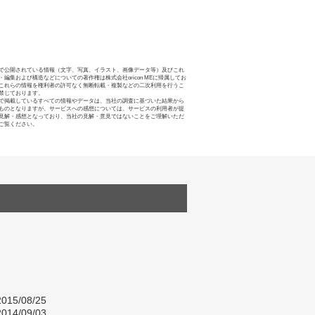
で公開されている情報（文字、写真、イラスト、画像データ等）及びこれ
・編集および構造などについての著作権は株式会社oricon MEに帰属してお
これらの情報を権利者の許可なく無断転載・複製などの二次利用を行うこ
禁じております。
で掲載しているすべての情報やデータは、当社の調査に基づいた結果から
ものとなりますが、サービスへの感想については、サービスの利用者が提
見解・感想となっており、当社の見解・意見ではないことをご理解いただ
ご覧ください。
015/08/25
014/09/03