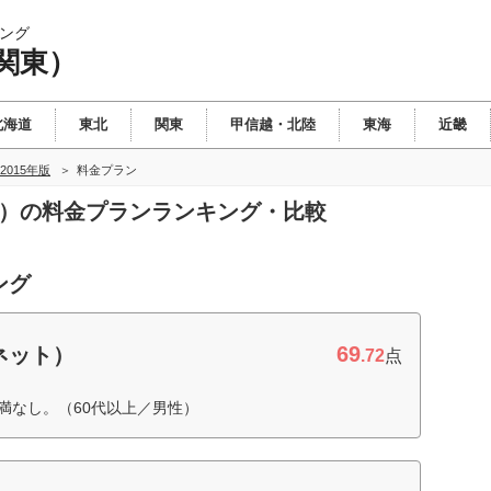
ング
関東）
北海道
東北
関東
甲信越・北陸
東海
近畿
2015年版
料金プラン
東）の料金プランランキング・比較
ング
69
ネット）
.72
点
満なし。（60代以上／男性）