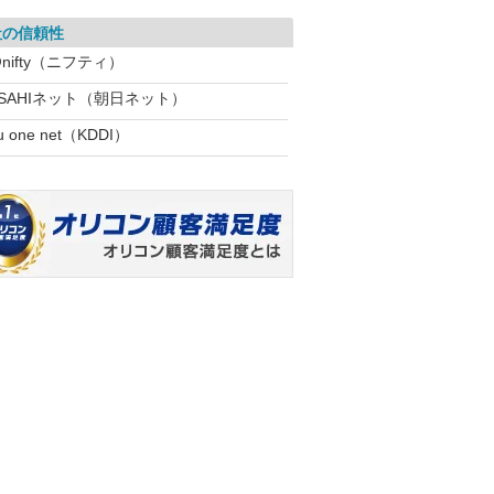
社の信頼性
nifty（ニフティ）
ASAHIネット（朝日ネット）
u one net（KDDI）