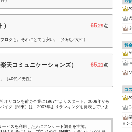
女性）
通
@
65
イト）
.29
点
ブログも。それにとても安い。（40代／女性）
料
a
65
（楽天コミュニケーションズ）
.21
点
。（40代／男性）
コ
オリコンを前身企業に1967年よりスタート。2006年から
バイダ（関東）は、2007年よりランキングを発表していま
ョン
サービスを利用した
人にアンケート調査を実施。
38
社を対象にした「
プロバイダ（関東）
」ランキングを発