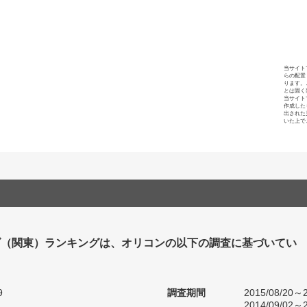
当サイト
らの配置
ります。
とは固く
当サイト
作成した
出された
いた上で
ダ（関東）ランキングは、オリコンの以下の調査に基づいてい
9
調査期間
2015/08/20～2
2014/09/02～2