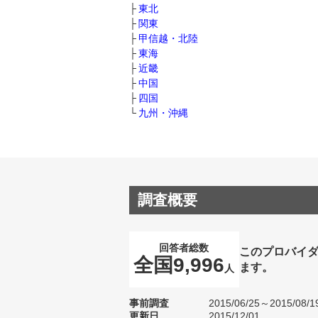
東北
関東
甲信越・北陸
東海
近畿
中国
四国
九州・沖縄
調査概要
回答者総数
このプロバイ
全国9,996
ます。
人
事前調査
2015/06/25～2015/08/1
更新日
2015/12/01