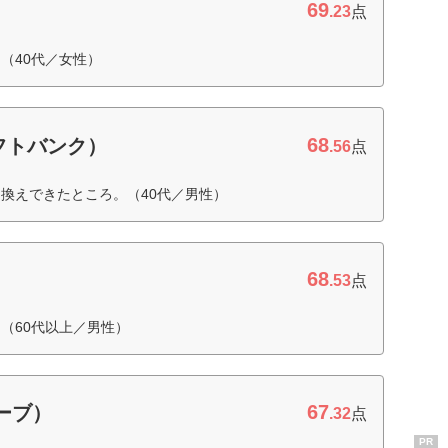
69
.23
点
（40代／女性）
68
フトバンク）
.56
点
換えできたところ。（40代／男性）
68
.53
点
（60代以上／男性）
67
ローブ）
.32
点
PR