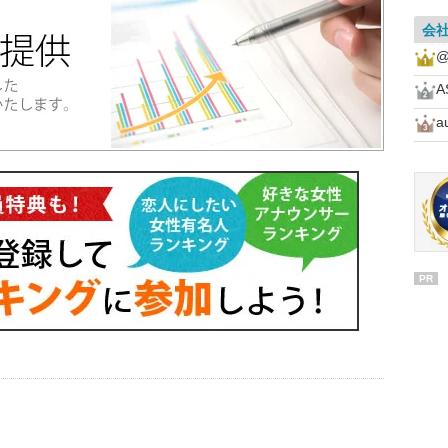
会
@
a
PR