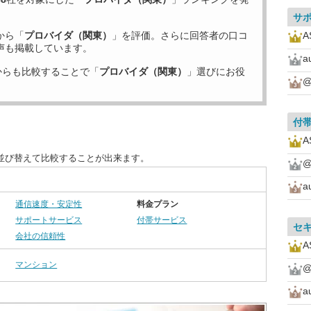
サ
から「
プロバイダ（関東）
」を評価。さらに回答者の口コ
声も掲載しています。
a
からも比較することで「
プロバイダ（関東）
」選びにお役
@
付
並び替えて比較することが出来ます。
@
a
通信速度・安定性
料金プラン
サポートサービス
付帯サービス
セ
会社の信頼性
マンション
@
a