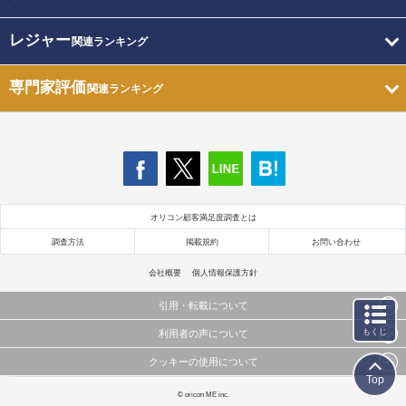
レジャー
関連ランキング
専門家評価
関連ランキング
オリコン顧客満足度調査とは
調査方法
掲載規約
お問い合わせ
会社概要
個人情報保護方針
引用・転載について
もくじ
利用者の声について
当サイトで公開されている情報（文字、写真、イラスト、画像データ等）及びこれらの配置・
編集および構造などについての著作権は株式会社oricon MEに帰属しております。
クッキーの使用について
当サイトに掲載している内容はすべてサービスの利用者が提出された見解・感想です。
これらの情報を権利者の許可なく無断転載・複製などの二次利用を行うことは固く禁じており
Top
弊社が内容について正確性を含め一切保証するものではありません。
ます。
このサイトでは Cookie を使用して、ユーザーに合わせたコンテンツや広告の表示、ソーシャル
© oricon ME inc.
弊社の見解・ 意見ではないことをご理解いただいた上でご覧ください。