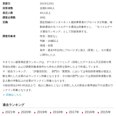
更新日
2015/12/01
回答者数
全国9,996人
規定人数
40人以上
調査企業数
38社
定義
固定回線のインターネット接続事業者のプロバイダが対象。移
動体通信のモバイルデータ通信は対象外とし、「モバイルデー
タ通信ランキング」として別途発表する。
調査対象者
性別：指定なし
年齢：18歳以上
地域：全国
条件：過去5年以内にプロバイダに加入（変更）し、その選定
に関与した人
※オリコン顧客満足度ランキングは、データクリーニング（回収したデータから不正回答や異
常値を排除）および調査対象者条件から外れた回答を除外した上で作成しています。
※「総合ランキング」、「評価項目別」、部門の「業態別」においては有効回答者数が規定人
数を満たした企業のみランクイン対象となります。その他の部門においては有効回答者数が規
定人数の半数以上の企業がランクイン対象となります。
※総合得点が60.00点以上で、他人に薦めたくないと回答した人の割合が基準値以下の企業がラ
ンクイン対象となります。
≫ 詳細はこちら
過去ランキング
2021年
2020年
2019年
2018年
2017年
2016年
2015年