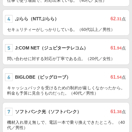
仕事で使う場面で、対応出来ている。（40代／女性）
ぷらら（NTTぷらら）
62
.31
点
セキュリティーがしっかりしている。（60代以上／男性）
J:COM NET（ジュピターテレコム）
61
.94
点
問い合わせに対する対応が丁寧である点。（20代／女性）
BIGLOBE（ビッグローブ）
61
.54
点
キャッシュバックを受けるための制約が厳しくなかったから。
料金も予算に見合うものだった。（40代／男性）
ソフトバンク光（ソフトバンク）
61
.38
点
機材入れ替え無しで、電話一本で乗り換えできたところ。（40
代／男性）