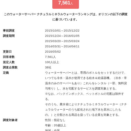
7,561
人
このウォーターサーバー ナチュラルミネラルウォーターランキングは、オリコンの以下の調査
に基づいています。
事前調査
2015/10/01～2015/12/22
調査期間
2015/12/24～2016/01/05
2015/03/20～2015/03/24
2014/03/31～2014/04/11
更新日
2016/05/02
回答者数
7,561人
規定人数
100人以上
調査企業数
38社
定義
ウォーターサーバーとは、専用のボトルをセットするだけで、
いつでも冷水・温水が使用できる給水＆給湯器機。（冷水・常
温水のみのサーバーもあり）これらをレンタル（一部、無料貸
与有り）し、水を宅配するサービスを調査対象とする。
※なお、バックインボックス、ペットボトルの宅配は除外す
る。
そのうち、農水省によりナチュラルミネラルウォーター（ナチ
ュラルウォーターのうち鉱化された地下水を原水にしたも
の。）と分類される商品を扱っている企業を対象とする。
調査対象者
性別：指定なし
年齢：20歳以上
地域：全国