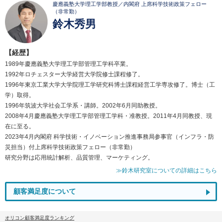
慶應義塾大学理工学部教授／内閣府 上席科学技術政策フェロー
（非常勤）
鈴木秀男
【経歴】
1989年慶應義塾大学理工学部管理工学科卒業。
1992年ロチェスター大学経営大学院修士課程修了。
1996年東京工業大学大学院理工学研究科博士課程経営工学専攻修了。博士（工
学）取得。
1996年筑波大学社会工学系・講師。2002年6月同助教授。
2008年4月慶應義塾大学理工学部管理工学科・准教授。2011年4月同教授、現
在に至る。
2023年4月内閣府 科学技術・イノベーション推進事務局参事官（インフラ・防
災担当）付上席科学技術政策フェロー（非常勤）
研究分野は応用統計解析、品質管理、マーケティング。
≫鈴木研究室についての詳細はこちら
顧客満足度について
オリコン顧客満足度ランキング