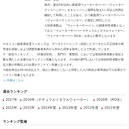
条件：過去5年以内に家庭用ウォーターサーバー（ウォーター
ディスペンサー）をキャンペーン期間を除き2ヶ月以上利用を
継続して利用したことがあり、かつ家庭用ウォーターサーバー
（ウォーターディスペンサー）の選定に関与した人
※回答者数は、『ウォーターサーバー』の調査回答者数となっ
ており『ウォーターサーバー ナチュラルミネラルウォーター』
『ウォーターサーバー RO水』を含んだ数字となります。
※オリコン顧客満足度ランキングは、データクリーニング（回収したデータから不正回答や異
常値を排除）および調査対象者条件から外れた回答を除外した上で作成しています。
※「総合ランキング」、「評価項目別」、部門の「業態別」においては有効回答者数が規定人
数を満たした企業のみランクイン対象となります。その他の部門においては有効回答者数が規
定人数の半数以上の企業がランクイン対象となります。
※総合得点が60.00点以上で、他人に薦めたくないと回答した人の割合が基準値以下の企業がラ
ンクイン対象となります。
≫ 詳細はこちら
過去ランキング
2017年
2016年（ナチュラルミネラルウォーター）
2016年（RO水）
2015年
2015年
2014年度
2013年度
2012年度
2011年度
ランキング監修