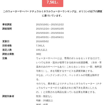
7,561
人
このウォーターサーバー ナチュラルミネラルウォーターランキングは、オリコンの以下の調査
に基づいています。
事前調査
2015/10/01～2015/12/22
調査期間
2015/12/24～2016/01/05
2015/03/20～2015/03/24
2014/03/31～2014/04/11
更新日
2016/05/02
回答者数
7,561人
規定人数
100人以上
調査企業数
38社
定義
ウォーターサーバーとは、専用のボトルをセットするだけで、
いつでも冷水・温水が使用できる給水＆給湯器機。（冷水・常
温水のみのサーバーもあり）これらをレンタル（一部、無料貸
与有り）し、水を宅配するサービスを調査対象とする。
※なお、バックインボックス、ペットボトルの宅配は除外す
る。
そのうち、農水省によりナチュラルミネラルウォーター（ナチ
ュラルウォーターのうち鉱化された地下水を原水にしたも
の。）と分類される商品を扱っている企業を対象とする。
調査対象者
性別：指定なし
年齢：20歳以上
地域：全国