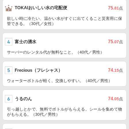
TOKAIおいしい水の宅配便
75
.81
点
欲しい時に冷たい、温かい水がすぐに出てくること災害用に保
管できる。（30代／女性）
富士の湧水
75
.07
点
サーバーのレンタル代が無料なこと。（40代／男性）
Frecious（フレシャス）
74
.15
点
ウォーターボトルが軽く、交換しやすい。（40代／男性）
うるのん
74
.05
点
引っ越しとかで、無料でボトルがもらえる。シールを集めて物
がもらえる。（30代／男性）