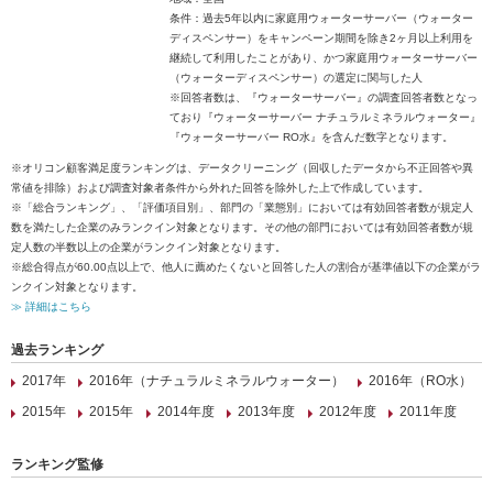
条件：過去5年以内に家庭用ウォーターサーバー（ウォーター
ディスペンサー）をキャンペーン期間を除き2ヶ月以上利用を
継続して利用したことがあり、かつ家庭用ウォーターサーバー
（ウォーターディスペンサー）の選定に関与した人
※回答者数は、『ウォーターサーバー』の調査回答者数となっ
ており『ウォーターサーバー ナチュラルミネラルウォーター』
『ウォーターサーバー RO水』を含んだ数字となります。
※オリコン顧客満足度ランキングは、データクリーニング（回収したデータから不正回答や異
常値を排除）および調査対象者条件から外れた回答を除外した上で作成しています。
※「総合ランキング」、「評価項目別」、部門の「業態別」においては有効回答者数が規定人
数を満たした企業のみランクイン対象となります。その他の部門においては有効回答者数が規
定人数の半数以上の企業がランクイン対象となります。
※総合得点が60.00点以上で、他人に薦めたくないと回答した人の割合が基準値以下の企業がラ
ンクイン対象となります。
≫ 詳細はこちら
過去ランキング
2017年
2016年（ナチュラルミネラルウォーター）
2016年（RO水）
2015年
2015年
2014年度
2013年度
2012年度
2011年度
ランキング監修