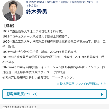
慶應義塾大学理工学部教授／内閣府 上席科学技術政策フェロー
（非常勤）
鈴木秀男
【経歴】
1989年慶應義塾大学理工学部管理工学科卒業。
1992年ロチェスター大学経営大学院修士課程修了。
1996年東京工業大学大学院理工学研究科博士課程経営工学専攻修了。博士（工
学）取得。
1996年筑波大学社会工学系・講師。2002年6月同助教授。
2008年4月慶應義塾大学理工学部管理工学科・准教授。2011年4月同教授、現
在に至る。
2023年4月内閣府 科学技術・イノベーション推進事務局参事官（インフラ・防
災担当）付上席科学技術政策フェロー（非常勤）
研究分野は応用統計解析、品質管理、マーケティング。
≫鈴木研究室についての詳細はこちら
顧客満足度について
オリコン顧客満足度ランキング