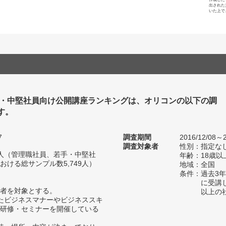
出された
いた上で
手・中堅社員向け公開講座ランキングは、オリコンの以下の調
す。
7
調査期間
2016/12/08～2
調査対象者
性別：指定な
12人（管理職社員、若手・中堅社
年齢：18歳以
ける総サンプル数5,749人）
地域：全国
条件：過去3
に受講
者を対象とする。
以上の
たビジネスマナーやビジネススキ
研修・セミナーを開催している