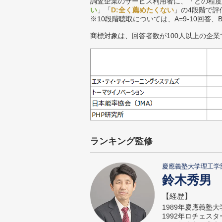
調査企業のサービス利用者に、「どの程度
い
」「
D:全く薦めたくない
」の4段階で評
※10段階聴取については、A=9-10回答、
商標対象は、回答者数が100人以上の企業
ランキング監修
慶應義塾大学理工学
鈴木秀男
【経歴】
1989年慶應義塾
1992年ロチェス