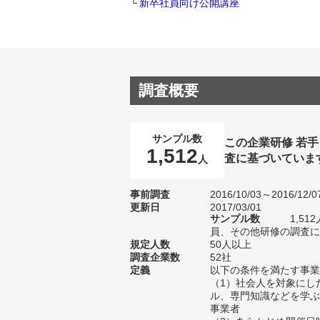
新卒社員向け公開講座
調査概要
サンプル数
この企業研修 若
1,512
査に基づいていま
人
事前調査
2016/10/03～2016/12/0
更新日
2017/03/01
サンプル数
1,5
員、その他研修の調査にお
規定人数
50人以上
調査企業数
52社
定義
以下の条件を満たす事業
（1）社会人を対象にし
ル、専門知識などを学ぶ
事業者