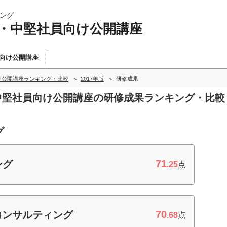
ング
手・中堅社員向け公開講座
向け公開講座
け公開講座ランキング・比較
2017年版
研修成果
・中堅社員向け公開講座の研修成果ランキング・比較
グ
71
ング
.25
点
70
コンサルティング
.68
点