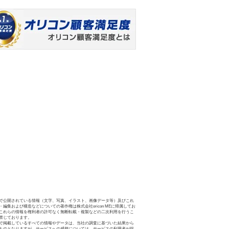
で公開されている情報（文字、写真、イラスト、画像データ等）及びこれ
・編集および構造などについての著作権は株式会社oricon MEに帰属してお
これらの情報を権利者の許可なく無断転載・複製などの二次利用を行うこ
禁じております。
で掲載しているすべての情報やデータは、当社の調査に基づいた結果から
ものとなりますが、サービスへの感想については、サービスの利用者が提