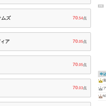
PR
70
テムズ
.54
点
70
ディア
.05
点
70
.05
点
申
70
.03
点