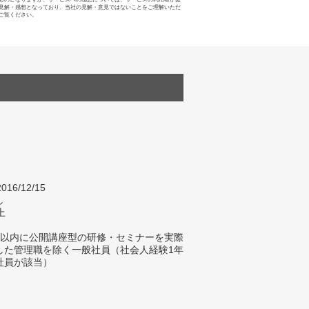
見解・感想となっており、当社の見解・意見ではないことをご理解いただ
ご覧ください。
016/12/15
し
上
年以内に公開講座型の研修・セミナーを実際
した管理職を除く一般社員（社会人経験1年
社員が該当）