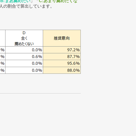
「
B:まあ薦めたい
」「
C:あまり薦めたくな
人の割合で算出しています。