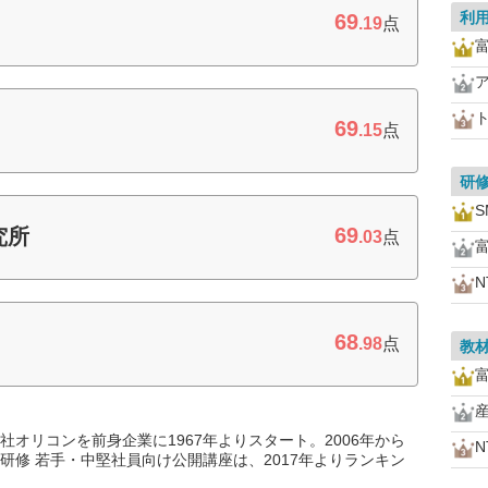
利
69
ス
.19
点
69
.15
点
研
69
究所
.03
点
68
.98
点
教
オリコンを前身企業に1967年よりスタート。2006年から
研修 若手・中堅社員向け公開講座は、2017年よりランキン