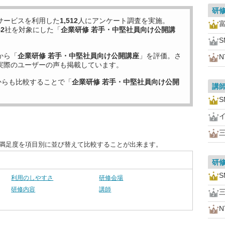
研
サービスを利用した
1,512
人にアンケート調査を実施。
52
社を対象にした「
企業研修 若手・中堅社員向け公開講
から「
企業研修 若手・中堅社員向け公開講座
」を評価。さ
実際のユーザーの声も掲載しています。
からも比較することで「
企業研修 若手・中堅社員向け公開
講
客満足度を項目別に並び替えて比較することが出来ます。
研
利用のしやすさ
研修会場
研修内容
講師