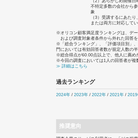
（2）あらかじめ開催日
不特定多数の会社から参
象
（3）受講するにあたり
または両方に対応してい
※オリコン顧客満足度ランキングは、デー
および調査対象者条件から外れた回答を
※「総合ランキング」、「評価項目別」、
門においては有効回答者数が規定人数の半
※総合得点が60.00点以上で、他人に
※今回の調査においては1人の回答者が複
≫ 詳細はこちら
過去ランキング
2024年
/
2023年
/
2022年
/
2021年
/
201
推奨意向