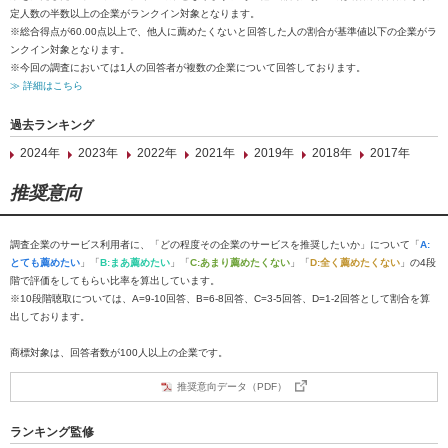
定人数の半数以上の企業がランクイン対象となります。
※総合得点が60.00点以上で、他人に薦めたくないと回答した人の割合が基準値以下の企業がラ
ンクイン対象となります。
※今回の調査においては1人の回答者が複数の企業について回答しております。
≫ 詳細はこちら
過去ランキング
2024年
2023年
2022年
2021年
2019年
2018年
2017年
推奨意向
調査企業のサービス利用者に、「どの程度その企業のサービスを推奨したいか」について「
A:
とても薦めたい
」「
B:まあ薦めたい
」「
C:あまり薦めたくない
」「
D:全く薦めたくない
」の4段
階で評価をしてもらい比率を算出しています。
※10段階聴取については、A=9-10回答、B=6-8回答、C=3-5回答、D=1-2回答として割合を算
出しております。
商標対象は、回答者数が100人以上の企業です。
推奨意向データ（PDF）
ランキング監修