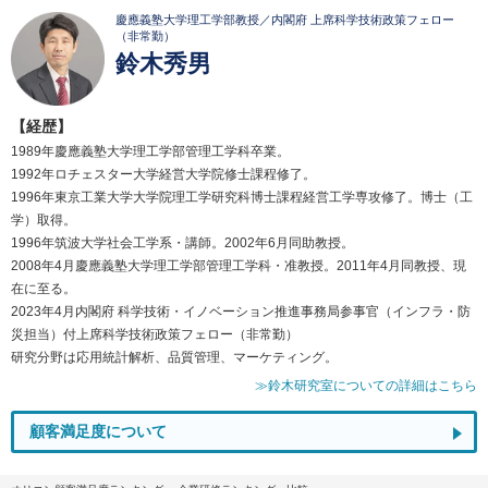
慶應義塾大学理工学部教授／内閣府 上席科学技術政策フェロー
（非常勤）
鈴木秀男
【経歴】
1989年慶應義塾大学理工学部管理工学科卒業。
1992年ロチェスター大学経営大学院修士課程修了。
1996年東京工業大学大学院理工学研究科博士課程経営工学専攻修了。博士（工
学）取得。
1996年筑波大学社会工学系・講師。2002年6月同助教授。
2008年4月慶應義塾大学理工学部管理工学科・准教授。2011年4月同教授、現
在に至る。
2023年4月内閣府 科学技術・イノベーション推進事務局参事官（インフラ・防
災担当）付上席科学技術政策フェロー（非常勤）
研究分野は応用統計解析、品質管理、マーケティング。
≫鈴木研究室についての詳細はこちら
顧客満足度について