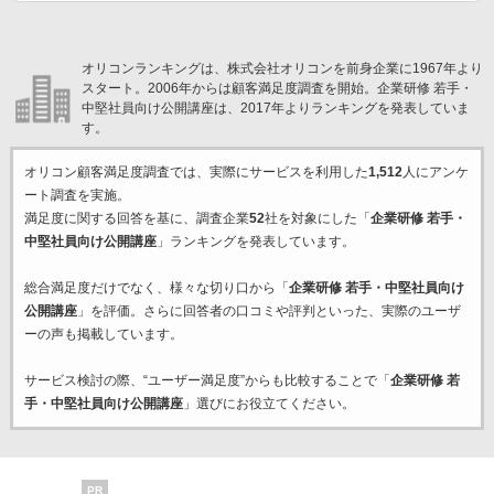
オリコンランキングは、株式会社オリコンを前身企業に1967年より
スタート。2006年からは顧客満足度調査を開始。企業研修 若手・
中堅社員向け公開講座は、2017年よりランキングを発表していま
す。
オリコン顧客満足度調査では、実際にサービスを利用した
1,512
人にアンケ
ート調査を実施。
満足度に関する回答を基に、調査企業
52
社を対象にした「
企業研修 若手・
中堅社員向け公開講座
」ランキングを発表しています。
総合満足度だけでなく、様々な切り口から「
企業研修 若手・中堅社員向け
公開講座
」を評価。さらに回答者の口コミや評判といった、実際のユーザ
ーの声も掲載しています。
サービス検討の際、“ユーザー満足度”からも比較することで「
企業研修 若
手・中堅社員向け公開講座
」選びにお役立てください。
PR