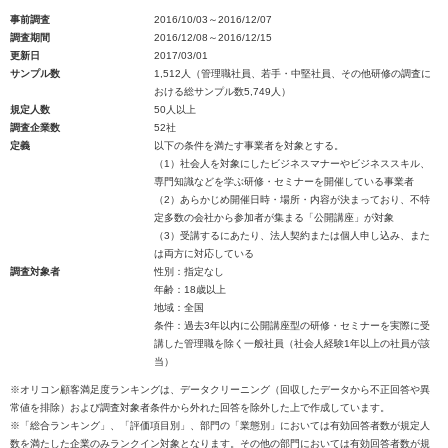
事前調査
2016/10/03～2016/12/07
調査期間
2016/12/08～2016/12/15
更新日
2017/03/01
サンプル数
1,512人（管理職社員、若手・中堅社員、その他研修の調査に
おける総サンプル数5,749人）
規定人数
50人以上
調査企業数
52社
定義
以下の条件を満たす事業者を対象とする。
（1）社会人を対象にしたビジネスマナーやビジネススキル、
専門知識などを学ぶ研修・セミナーを開催している事業者
（2）あらかじめ開催日時・場所・内容が決まっており、不特
定多数の会社から参加者が集まる「公開講座」が対象
（3）受講するにあたり、法人契約または個人申し込み、また
は両方に対応している
調査対象者
性別：指定なし
年齢：18歳以上
地域：全国
条件：過去3年以内に公開講座型の研修・セミナーを実際に受
講した管理職を除く一般社員（社会人経験1年以上の社員が該
当）
※オリコン顧客満足度ランキングは、データクリーニング（回収したデータから不正回答や異
常値を排除）および調査対象者条件から外れた回答を除外した上で作成しています。
※「総合ランキング」、「評価項目別」、部門の「業態別」においては有効回答者数が規定人
数を満たした企業のみランクイン対象となります。その他の部門においては有効回答者数が規