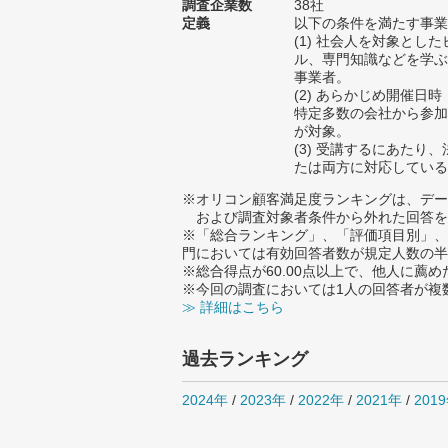
調査企業数
38社
定義
以下の条件を満たす事業
(1) 社会人を対象とし
ル、専門知識などを学ぶ
事業者。
(2) あらかじめ開催日
特定多数の会社から参加
が対象。
(3) 受講するにあたり
たは両方に対応している
※オリコン顧客満足度ランキングは、デー
および調査対象者条件から外れた回答を
※「総合ランキング」、「評価項目別」、
門においては有効回答者数が規定人数の半
※総合得点が60.00点以上で、他人に
※今回の調査においては1人の回答者が複
≫ 詳細はこちら
過去ランキング
2024年
/
2023年
/
2022年
/
2021年
/
201