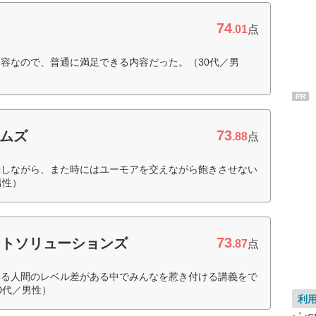
74
.01
点
容なので、普通に満足できる内容だった。（30代／男
PR
73
テムズ
.88
点
示しながら、また時にはユーモアを交えながら飽きさせない
男性）
73
ントソリューションズ
.87
点
いる人間のレベル差がある中でみんなを惹き付ける講義をで
0代／男性）
利