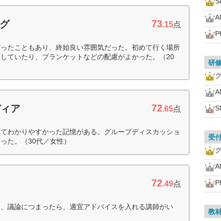
73
ング
.15
点
P
だったこともあり、終始良い雰囲気だった。初めて行く場所
していたり、ブランケットなどの配慮がよかった。（20
研
72
ディア
.65
点
れてわかりやすかった記憶がある。グループディスカッショ
受
った。（30代／女性）
72
P
.49
点
て、議論につまったら、適宜アドバイスを入れる講師がい
教