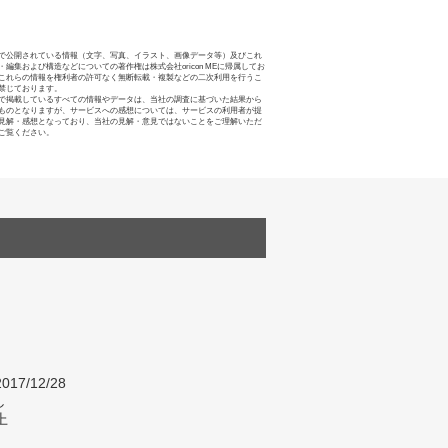
で公開されている情報（文字、写真、イラスト、画像データ等）及びこれ
・編集および構造などについての著作権は株式会社oricon MEに帰属してお
これらの情報を権利者の許可なく無断転載・複製などの二次利用を行うこ
禁じております。
で掲載しているすべての情報やデータは、当社の調査に基づいた結果から
ものとなりますが、サービスへの感想については、サービスの利用者が提
見解・感想となっており、当社の見解・意見ではないことをご理解いただ
ご覧ください。
017/12/28
し
上