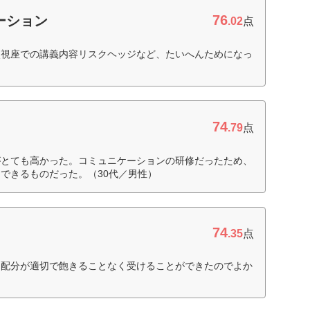
76
ーション
.02
点
点視座での講義内容リスクヘッジなど、たいへんためになっ
74
.79
点
がとても高かった。コミュニケーションの研修だったため、
できるものだった。（30代／男性）
74
.35
点
間配分が適切で飽きることなく受けることができたのでよか