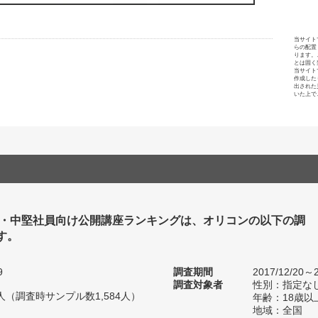
当サイト
らの配置
ります。
とは固く
当サイト
作成した
出された
いた上で
手・中堅社員向け公開講座ランキングは、オリコンの以下の調
す。
9
調査期間
2017/12/20～2
調査対象者
性別：指定な
34人（調査時サンプル数1,584人）
年齢：18歳以
地域：全国