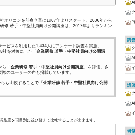
オリコンを前身企業に1967年よりスタート。2006年から
P
研修 若手・中堅社員向け公開講座は、2017年よりランキン
講
サービスを利用した
1,434
人にアンケート調査を実施。
38
社を対象にした「
企業研修 若手・中堅社員向け公開講
から「
企業研修 若手・中堅社員向け公開講座
」を評価。さ
実際のユーザーの声も掲載しています。
からも比較することで「
企業研修 若手・中堅社員向け公開
講
客満足度を項目別に並び替えて比較することが出来ます。
研