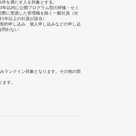
条件を満たす人を対象とする。
過去3年以内に公開プログラム型の研修・セミ
実際に受講した管理職を除く一般社員（社
験1年以上の社員が該当）
 法人契約申し込み、個人申し込みなどの申し込
は問わない
みランクイン対象となります。その他の部
ります。