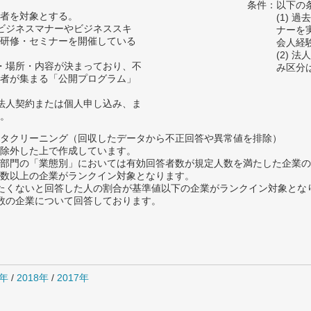
条件：以下の
者を対象とする。
(1) 
たビジネスマナーやビジネススキ
ナーを
研修・セミナーを開催している
会人経
(2)
時・場所・内容が決まっており、不
み区分
者が集まる「公開プログラム」
、法人契約または個人申し込み、ま
。
タクリーニング（回収したデータから不正回答や異常値を排除）
除外した上で作成しています。
部門の「業態別」においては有効回答者数が規定人数を満たした企業の
数以上の企業がランクイン対象となります。
薦めたくないと回答した人の割合が基準値以下の企業がランクイン対象とな
数の企業について回答しております。
9年
/
2018年
/
2017年