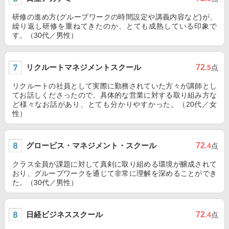
研修の進め方(グループワークの時間設定や講義内容など)が、
繰り返し研修を重ねてきたのか、とても成熟している印象で
す。（30代／男性）
リクルートマネジメントスクール
72
.5
点
リクルートの社員として実際に勤務されていた方々が講師とし
てお話しくださったので、具体的な営業に対する取り組み方な
ど様々なお話があり、とても分かりやすかった。（20代／女
性）
グロービス・マネジメント・スクール
72
.4
点
クラス全員が課題に対して真剣に取り組める環境が醸成されて
おり、グループワークを通じて非常に理解を深めることができ
た。（30代／男性）
日経ビジネススクール
72
.4
点