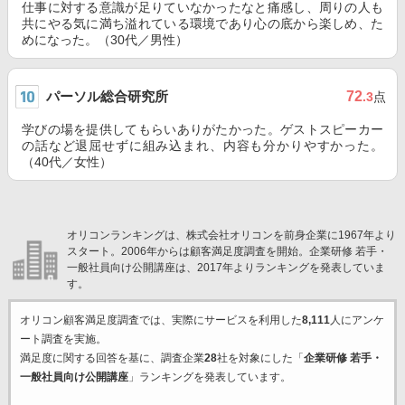
仕事に対する意識が足りていなかったなと痛感し、周りの人も
共にやる気に満ち溢れている環境であり心の底から楽しめ、た
めになった。（30代／男性）
パーソル総合研究所
72
.3
点
学びの場を提供してもらいありがたかった。ゲストスピーカー
の話など退屈せずに組み込まれ、内容も分かりやすかった。
（40代／女性）
オリコンランキングは、株式会社オリコンを前身企業に1967年より
スタート。2006年からは顧客満足度調査を開始。企業研修 若手・
一般社員向け公開講座は、2017年よりランキングを発表していま
す。
オリコン顧客満足度調査では、実際にサービスを利用した
8,111
人にアンケ
ート調査を実施。
満足度に関する回答を基に、調査企業
28
社を対象にした「
企業研修 若手・
一般社員向け公開講座
」ランキングを発表しています。