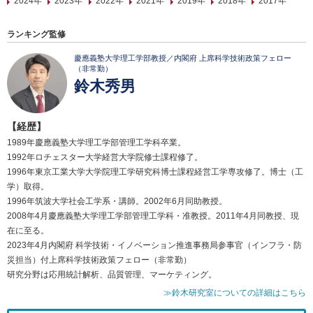
2024年
2023年
2022年
2021年
2019年
2018年
2017年
ランキング監修
慶應義塾大学理工学部教授／内閣府 上席科学技術政策フェロー
（非常勤）
鈴木秀男
【経歴】
1989年慶應義塾大学理工学部管理工学科卒業。
1992年ロチェスター大学経営大学院修士課程修了。
1996年東京工業大学大学院理工学研究科博士課程経営工学専攻修了。博士（工
学）取得。
1996年筑波大学社会工学系・講師。2002年6月同助教授。
2008年4月慶應義塾大学理工学部管理工学科・准教授。2011年4月同教授、現
在に至る。
2023年4月内閣府 科学技術・イノベーション推進事務局参事官（インフラ・防
災担当）付上席科学技術政策フェロー（非常勤）
研究分野は応用統計解析、品質管理、マーケティング。
≫鈴木研究室についての詳細はこちら