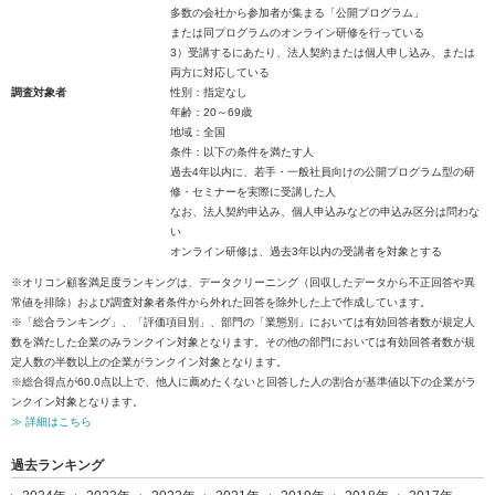
多数の会社から参加者が集まる「公開プログラム」
または同プログラムのオンライン研修を行っている
3）受講するにあたり、法人契約または個人申し込み、または
両方に対応している
調査対象者
性別：指定なし
年齢：20～69歳
地域：全国
条件：以下の条件を満たす人
過去4年以内に、若手・一般社員向けの公開プログラム型の研
修・セミナーを実際に受講した人
なお、法人契約申込み、個人申込みなどの申込み区分は問わな
い
オンライン研修は、過去3年以内の受講者を対象とする
※オリコン顧客満足度ランキングは、データクリーニング（回収したデータから不正回答や異
常値を排除）および調査対象者条件から外れた回答を除外した上で作成しています。
※「総合ランキング」、「評価項目別」、部門の「業態別」においては有効回答者数が規定人
数を満たした企業のみランクイン対象となります。その他の部門においては有効回答者数が規
定人数の半数以上の企業がランクイン対象となります。
※総合得点が60.0点以上で、他人に薦めたくないと回答した人の割合が基準値以下の企業がラ
ンクイン対象となります。
≫ 詳細はこちら
過去ランキング