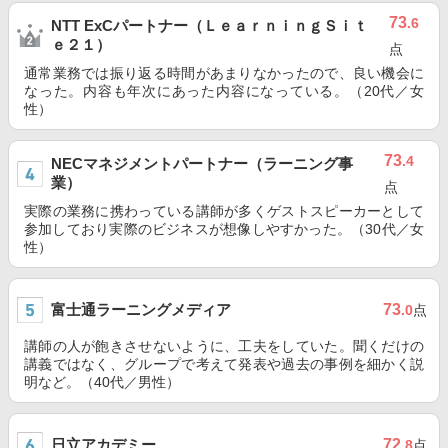
73
.6
NTT ExCパートナー（ＬｅａｒｎｉｎｇＳｉｔ
ｅ２１）
点
通常業務では振り返る時間があまりなかったので、良い機会に
なった。内容も年次にあった内容になっている。（20代／女
性）
73
.4
NECマネジメントパートナー（ラーニング事
業）
点
実際の業務に携わっている講師が多くゲストスピーカーとして
参加しており実際のビジネスが想像しやすかった。（30代／女
性）
富士通ラーニングメディア
73
.0
点
講師の人が飽きさせないように、工夫をしていた。聞くだけの
講義ではなく、グループで考えて発表や過去の事例を細かく説
明など。（40代／男性）
日立アカデミー
72
.8
点