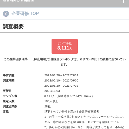
経営者向け公開講座
企業研修 TOP
調査概要
サンプル数
8,111
人
この企業研修 若手・一般社員向け公開講座ランキングは、オリコンの以下の調査に基づいてい
ます。
事前調査
2022/03/28～2022/05/09
調査期間
2022/05/10～2022/06/06
2021/05/20～2021/07/02
更新日
2022/10/03
サンプル数
8,111人（調査時サンプル数9,164人）
規定人数
100人以上
調査企業数
28社
定義
以下すべての条件を満たす企業研修事業者
1）若手・一般社員を対象としたビジネスマナーやビジネスス
キル、専門知識などを学ぶ研修・セミナーを開催している
2）あらかじめ開催日時・場所・内容が決まっており、不特定