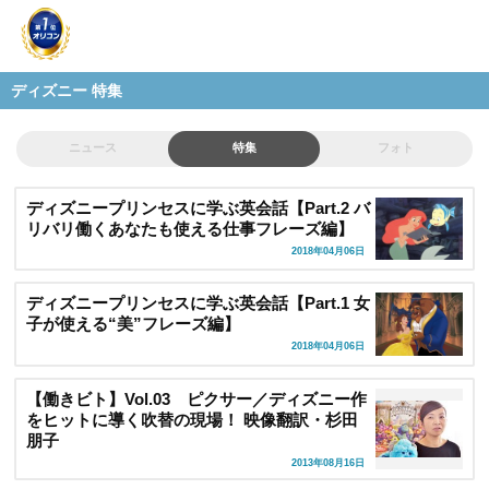
ディズニー 特集
ニュース
特集
フォト
ディズニープリンセスに学ぶ英会話【Part.2 バ
リバリ働くあなたも使える仕事フレーズ編】
2018年04月06日
ディズニープリンセスに学ぶ英会話【Part.1 女
子が使える“美”フレーズ編】
2018年04月06日
【働きビト】Vol.03 ピクサー／ディズニー作
をヒットに導く吹替の現場！ 映像翻訳・杉田
朋子
2013年08月16日