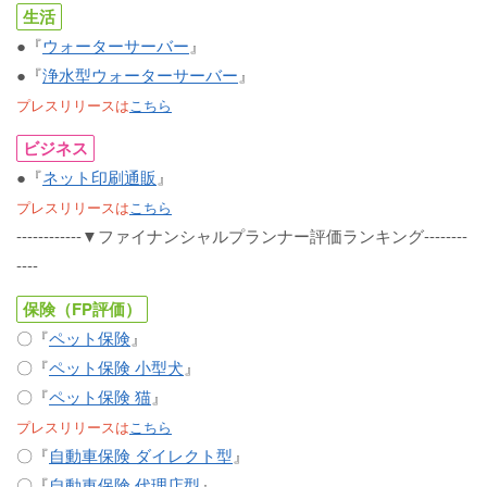
生活
●『
ウォーターサーバー
』
●『
浄水型ウォーターサーバー
』
プレスリリースは
こちら
ビジネス
●『
ネット印刷通販
』
プレスリリースは
こちら
------------▼ファイナンシャルプランナー評価ランキング--------
----
保険（FP評価）
〇『
ペット保険
』
〇『
ペット保険 小型犬
』
〇『
ペット保険 猫
』
プレスリリースは
こちら
〇『
自動車保険 ダイレクト型
』
〇『
自動車保険 代理店型
』