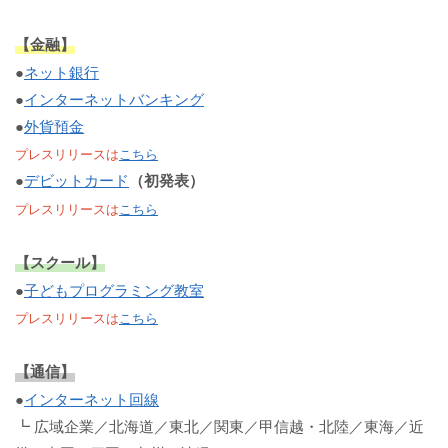
【金融】
●
ネット銀行
●
インターネットバンキング
●
外貨預金
プレスリリースは
こちら
●
デビットカード
（初発表）
プレスリリースは
こちら
【スクール】
●
子どもプログラミング教室
プレスリリースは
こちら
【通信】
●
インターネット回線
┗ 広域企業／北海道／東北／関東／甲信越・北陸／東海／近