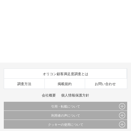
オリコン顧客満足度調査とは
調査方法
掲載規約
お問い合わせ
会社概要
個人情報保護方針
引用・転載について
利用者の声について
当サイトで公開されている情報（文字、写真、イラスト、画像データ等）及びこれらの配
置・編集および構造などについての著作権は株式会社oricon MEに帰属しております。
クッキーの使用について
当サイトに掲載している内容はすべてサービスの利用者が提出された見解・感想です。
これらの情報を権利者の許可なく無断転載・複製などの二次利用を行うことは固く禁じて
弊社が内容について正確性を含め一切保証するものではありません。