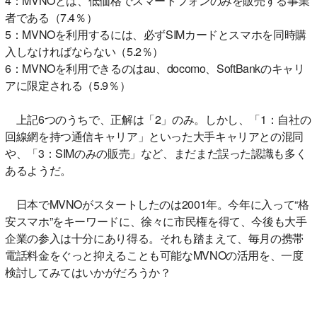
4：MVNOとは、低価格でスマートフォンのみを販売する事業
者である（7.4％）
5：MVNOを利用するには、必ずSIMカードとスマホを同時購
入しなければならない（5.2％）
6：MVNOを利用できるのはau、docomo、SoftBankのキャリ
アに限定される（5.9％）
上記6つのうちで、正解は「2」のみ。しかし、「1：自社の
回線網を持つ通信キャリア」といった大手キャリアとの混同
や、「3：SIMのみの販売」など、まだまだ誤った認識も多く
あるようだ。
日本でMVNOがスタートしたのは2001年。今年に入って“格
安スマホ”をキーワードに、徐々に市民権を得て、今後も大手
企業の参入は十分にあり得る。それも踏まえて、毎月の携帯
電話料金をぐっと抑えることも可能なMVNOの活用を、一度
検討してみてはいかがだろうか？