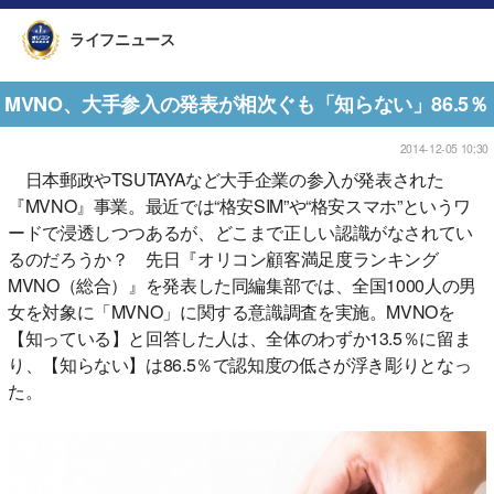
ライフニュース
MVNO、大手参入の発表が相次ぐも「知らない」86.5％
2014-12-05 10:30
日本郵政やTSUTAYAなど大手企業の参入が発表された
『MVNO』事業。最近では“格安SIM”や“格安スマホ”というワ
ードで浸透しつつあるが、どこまで正しい認識がなされてい
るのだろうか？ 先日『オリコン顧客満足度ランキング
MVNO（総合）』を発表した同編集部では、全国1000人の男
女を対象に「MVNO」に関する意識調査を実施。MVNOを
【知っている】と回答した人は、全体のわずか13.5％に留ま
り、【知らない】は86.5％で認知度の低さが浮き彫りとなっ
た。