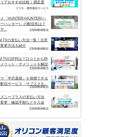
ャリアおすすめ比較｜満足度
スマホ・携帯通信サービス
メ「HUNTER×HUNTER(ハ
ーハンター)」の配信先は？
...
定額制動画配信
M TVの支払い方法一覧！注意
や変更方法も紹介
定額制動画配信
M TVの評判は？口コミから特
、メリット・デメリットを解説
定額制動画配信
ラマ「半沢直樹」を視聴できる
配信サービス・サブスクを...
定額制動画配信
ィズニープラスの支払い方法
？変更・確認手順などを入会
定額制動画配信