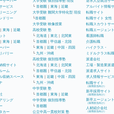
ーサーバー
大学受験 個別指導塾 現役
逆求人型就活サ
サービス
└
首都圏
｜
東海
｜
近畿
アルバイト情報
リーニング
大学受験 難関大学特化型 現役
転職サイト
ンドリー
└
首都圏
転職サイト 女性
大学受験 映像授業
転職スカウトサ
｜
東海
｜
近畿
高校受験 塾
転職エージェン
ット
└
北海道
｜
東北
｜
北関東
看護師転職
｜
東海
｜
近畿
└
首都圏
｜
甲信越・北陸
介護転職
ーパー
└
東海
｜
近畿
｜
中国・四国
ハイクラス・
リバリー
└
九州・沖縄
ミドルクラス転
高校受験 個別指導塾
派遣会社
納税サイト
└
北海道
｜
東北
｜
北関東
工場・製造業派
ルーム
└
首都圏
｜
甲信越・北陸
派遣求人サイト
ル収納スペース
└
東海
｜
近畿
｜
中国・四国
求人情報サービ
ナ
└
九州・沖縄
転職サイト
（採用担当向け）
中学受験 塾
新卒採用サイト
社
└
首都圏
｜
東海
｜
近畿
（採用担当向け）
新卒エージェン
アリング
中学受験 個別指導塾
（採用担当向け）
ー
└
首都圏
人材紹介会社
タカー
公立中高一貫校対策 塾
（採用担当向け）