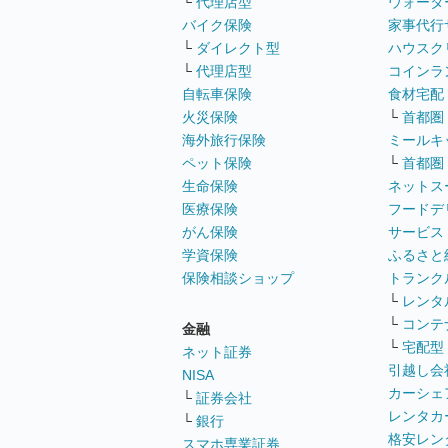
└
代理店型
ウォータ
バイク保険
家事代行
└
ダイレクト型
ハウスク
└
代理店型
コインラ
自転車保険
食材宅配
火災保険
└
首都圏
海外旅行保険
ミールキ
ペット保険
└
首都圏
生命保険
ネットス
医療保険
フードデ
がん保険
サービス
学資保険
ふるさと
保険相談ショップ
トランク
└
レンタ
└
コンテ
金融
└
宅配型
ネット証券
引越し会
NISA
カーシェ
└
証券会社
レンタカ
└
銀行
格安レン
スマホ専業証券