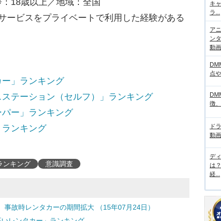
：18歳以上／地域：全国
キ
ラ...
ーサービスをプライベートで利用した経験がある
アニ
ンタ
動画サ
DM
点
カー」ランキング
DM
スステーション（セルフ）」ランキング
徴
ーパー」ランキング
ド
」ランキング
動画
デ
ランキング
意識調査
は
経...
事故時レンタカーの期間拡大 （15年07月24日）
の高いレンタカー」ランキング