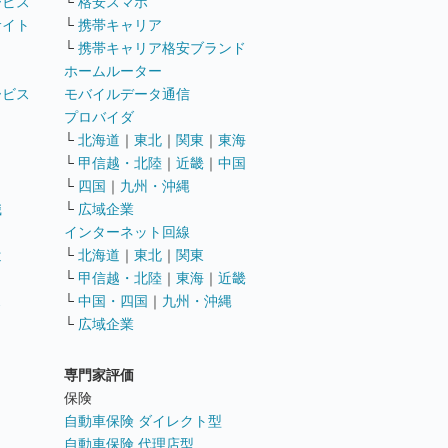
ービス
└
格安スマホ
サイト
└
携帯キャリア
└
携帯キャリア格安ブランド
ホームルーター
ービス
モバイルデータ通信
ト
プロバイダ
└
北海道
｜
東北
｜
関東
｜
東海
└
甲信越・北陸
｜
近畿
｜
中国
└
四国
｜
九州・沖縄
職
└
広域企業
インターネット回線
遣
└
北海道
｜
東北
｜
関東
└
甲信越・北陸
｜
東海
｜
近畿
ス
└
中国・四国
｜
九州・沖縄
└
広域企業
専門家評価
ト
保険
自動車保険 ダイレクト型
自動車保険 代理店型