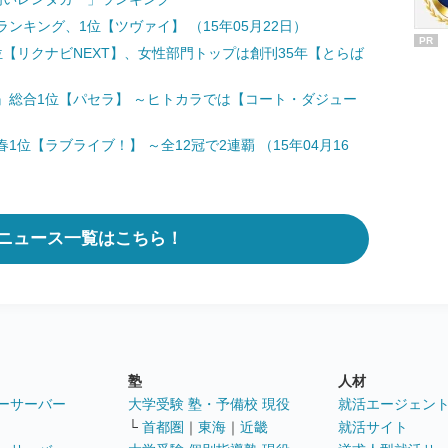
ンキング、1位【ツヴァイ】 （15年05月22日）
PR
【リクナビNEXT】、女性部門トップは創刊35年【とらば
』総合1位【パセラ】 ～ヒトカラでは【コート・ダジュー
位【ラブライブ！】 ～全12冠で2連覇 （15年04月16
ニュース一覧はこちら！
塾
人材
ーサーバー
大学受験 塾・予備校 現役
就活エージェン
└
首都圏
｜
東海
｜
近畿
就活サイト