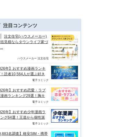
注目コンテンツ
注文住宅(ハウスメーカー)
一括見積ならタウンライフ家づ
..
ハウスメーカー 注文住宅
026年】おすすめ漫画ランキ
！読者10,564人が選ぶ好き
電子コミック
026年】おすすめ恋愛・ラブ
漫画ランキング29選！胸キ
電子コミック
026年】おすすめ少年漫画ラ
ング64選！王道から個性派
電子コミック
0,883名調査】格安SIM・携帯