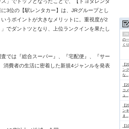
ンス」でトップとなったことで、【トヨタレンタ
に3位の【駅レンタカー】は、JRグループとし
というポイントが大きなメリットに。重視度が2
さ」でダントツとなり、上位ランクインを果たし
の
くり.
査では『総合スーパー』、『宅配便』、『サー
【2
、消費者の生活に密着した新規4ジャンルを発表
ング
な...
【2
コメ
ュ...
【2
ンキ
ま...
【1