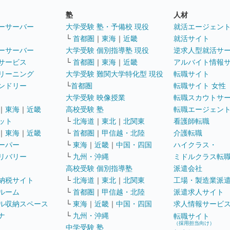
塾
人材
ーサーバー
大学受験 塾・予備校 現役
就活エージェン
└
首都圏
｜
東海
｜
近畿
就活サイト
ーサーバー
大学受験 個別指導塾 現役
逆求人型就活サ
サービス
└
首都圏
｜
東海
｜
近畿
アルバイト情報
リーニング
大学受験 難関大学特化型 現役
転職サイト
ンドリー
└
首都圏
転職サイト 女性
大学受験 映像授業
転職スカウトサ
｜
東海
｜
近畿
高校受験 塾
転職エージェン
ット
└
北海道
｜
東北
｜
北関東
看護師転職
｜
東海
｜
近畿
└
首都圏
｜
甲信越・北陸
介護転職
ーパー
└
東海
｜
近畿
｜
中国・四国
ハイクラス・
リバリー
└
九州・沖縄
ミドルクラス転
高校受験 個別指導塾
派遣会社
納税サイト
└
北海道
｜
東北
｜
北関東
工場・製造業派
ルーム
└
首都圏
｜
甲信越・北陸
派遣求人サイト
ル収納スペース
└
東海
｜
近畿
｜
中国・四国
求人情報サービ
ナ
└
九州・沖縄
転職サイト
（採用担当向け）
中学受験 塾