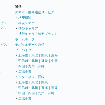
通信
ト
スマホ・携帯通信サービス
└
格安SIM
ービス
└
格安スマホ
サイト
└
携帯キャリア
└
携帯キャリア格安ブランド
ホームルーター
ービス
モバイルデータ通信
ト
プロバイダ
└
北海道
｜
東北
｜
関東
｜
東海
└
甲信越・北陸
｜
近畿
｜
中国
└
四国
｜
九州・沖縄
職
└
広域企業
インターネット回線
遣
└
北海道
｜
東北
｜
関東
└
甲信越・北陸
｜
東海
｜
近畿
ス
└
中国・四国
｜
九州・沖縄
└
広域企業