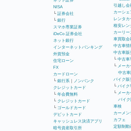
ネット証券
引越し会
NISA
カーシェ
└
証券会社
レンタカ
└
銀行
格安レン
スマホ専業証券
カーリー
iDeCo 証券会社
車買取会
ネット銀行
中古車情
インターネットバンキング
中古車販
外貨預金
└
中古車
住宅ローン
└
メーカ
FX
中古車
カードローン
バイク販
└
銀行系
｜
ノンバンク
└
バイク
クレジットカード
└
メーカ
└
年会費無料
バイク
└
クレジットカード
車検
└
ゴールドカード
カーメン
デビットカード
カフェ
キャッシュレス決済アプリ
定額制動
暗号資産取引所