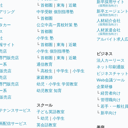
新卒採用サイト
社
└
首都圏
｜
東海
｜
近畿
（採用担当向け）
新卒エージェン
アリング
中学受験 個別指導塾
（採用担当向け）
ー
└
首都圏
人材紹介会社
タカー
公立中高一貫校対策 塾
（採用担当向け）
人材派遣会社
ス
└
首都圏
（採用担当向け）
社
小学生 塾
アルバイト求人
報サイト
└
首都圏
｜
東海
｜
近畿
売店
小学生 個別指導塾
ビジネス
専門販売店
└
首都圏
｜
東海
｜
近畿
法人カーリース
ー系
通信教育
ネット印刷通販
販売店
└
高校生
｜
中学生
｜
小学生
ビジネスチャッ
売店
家庭教師
Web会議ツール
専門販売店
幼児・小学生 学習教室
企業研修
ー系
幼児教室 知育
└
経営者向け
販売店
└
管理職向け
スクール
└
若手・一般社
テナンスサービス
子ども英語教室
└
新卒向け
└
幼児
｜
小学生
画配信サービス
英会話教室
美容