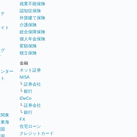
就業不能保険
テ
認知症保険
ステ
外貨建て保険
介護保険
サイト
総合保障保険
個人年金保険
変額保険
ング
積立保険
グ
金融
ネット証券
ウンター
NISA
イト
└
証券会社
リ
└
銀行
iDeCo
└
証券会社
└
銀行
｜
関東
FX
｜
東海
住宅ローン
四国
クレジットカード
全国