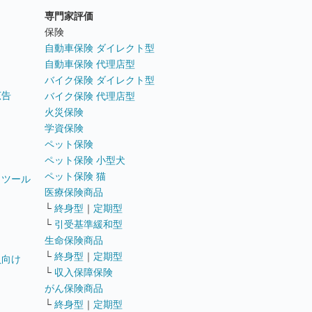
専門家評価
ト
保険
自動車保険 ダイレクト型
自動車保険 代理店型
バイク保険 ダイレクト型
広告
バイク保険 代理店型
火災保険
学資保険
ペット保険
ペット保険 小型犬
ペット保険 猫
トツール
医療保険商品
└
終身型
｜
定期型
└
引受基準緩和型
生命保険商品
└
終身型
｜
定期型
員向け
└
収入保障保険
がん保険商品
└
終身型
｜
定期型