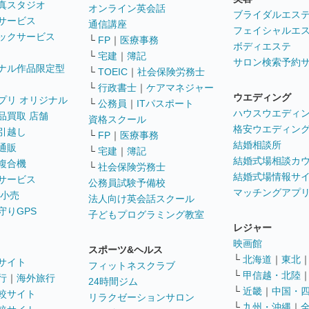
真スタジオ
オンライン英会話
ブライダルエス
サービス
通信講座
フェイシャルエ
ックサービス
└
FP
｜
医療事務
ボディエステ
└
宅建
｜
簿記
サロン検索予約
ナル作品限定型
└
TOEIC
｜
社会保険労務士
└
行政書士
｜
ケアマネジャー
ウエディング
プリ オリジナル
└
公務員
｜
ITパスポート
ハウスウエディ
品買取 店舗
資格スクール
格安ウエディン
引越し
└
FP
｜
医療事務
結婚相談所
通販
└
宅建
｜
簿記
結婚式場相談カ
複合機
└
社会保険労務士
結婚式場情報サ
サービス
公務員試験予備校
マッチングアプ
 小売
法人向け英会話スクール
守りGPS
子どもプログラミング教室
レジャー
映画館
スポーツ&ヘルス
└
北海道
｜
東北
サイト
フィットネスクラブ
└
甲信越・北陸
行
｜
海外旅行
24時間ジム
└
近畿
｜
中国・
較サイト
リラクゼーションサロン
└
九州・沖縄
｜