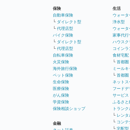
保険
生活
自動車保険
ウォータ
└
ダイレクト型
浄水型
└
代理店型
ウォータ
バイク保険
家事代行
└
ダイレクト型
ハウスク
└
代理店型
コインラ
自転車保険
食材宅配
火災保険
└
首都圏
海外旅行保険
ミールキ
ペット保険
└
首都圏
生命保険
ネットス
医療保険
フードデ
がん保険
サービス
学資保険
ふるさと
保険相談ショップ
トランク
└
レンタ
└
コンテ
金融
└
宅配型