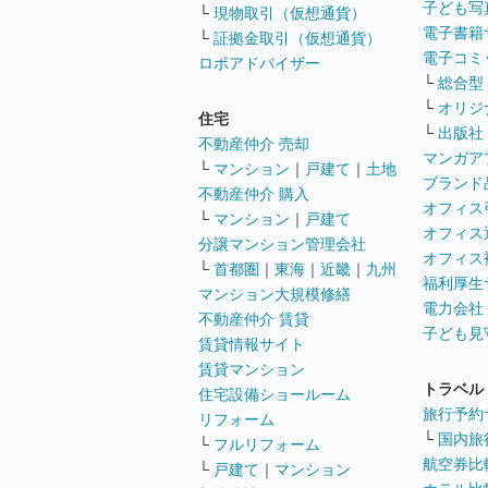
子ども写
└
現物取引（仮想通貨）
電子書籍
└
証拠金取引（仮想通貨）
電子コミ
ロボアドバイザー
└
総合型
└
オリジ
住宅
└
出版社
不動産仲介 売却
マンガア
└
マンション
｜
戸建て
｜
土地
ブランド
不動産仲介 購入
オフィス
└
マンション
｜
戸建て
オフィス
分譲マンション管理会社
オフィス
└
首都圏
｜
東海
｜
近畿
｜
九州
福利厚生
マンション大規模修繕
電力会社
不動産仲介 賃貸
子ども見
賃貸情報サイト
賃貸マンション
トラベル
住宅設備ショールーム
旅行予約
リフォーム
└
国内旅
└
フルリフォーム
航空券比
└
戸建て
｜
マンション