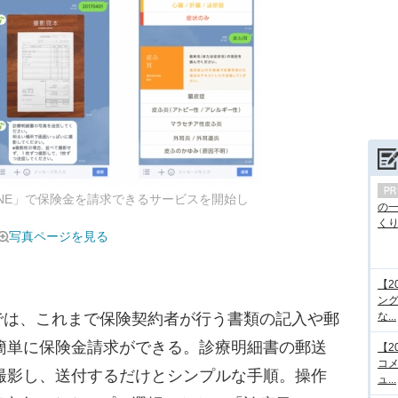
INE」で保険金を請求できるサービスを開始し
の
くり.
写真ページを見る
【2
ング
は、これまで保険契約者が行う書類の記入や郵
な...
く簡単に保険金請求ができる。診療明細書の郵送
【2
コメ
を撮影し、送付するだけとシンプルな手順。操作
ュ...