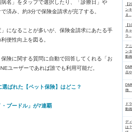
傷病名」をタップで選択したり、「診療日」や
【2
ンキ
けで済み、約3分で保険金請求が完了する。
ま...
【1
」になることが多いが、保険金請求にあたる手
キ
ラ...
の利便性向上を図る。
アニ
ンタ
動画サ
保険に関する質問に自動で回答してくれる「お
DM
INEユーザーであれば誰でも利用可能だ。
点
DM
1に選ばれた【ペット保険】はどこ？
徴
ド
・プードル」が7連覇
動画
デ
は