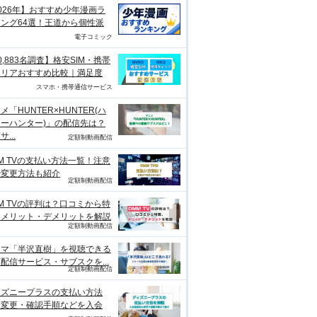
026年】おすすめ少年漫画ラ
ング64選！王道から個性派
電子コミック
0,883名調査】格安SIM・携帯
ャリアおすすめ比較｜満足度
スマホ・携帯通信サービス
メ「HUNTER×HUNTER(ハ
ーハンター)」の配信先は？
...
定額制動画配信
M TVの支払い方法一覧！注意
や変更方法も紹介
定額制動画配信
M TVの評判は？口コミから特
、メリット・デメリットを解説
定額制動画配信
ラマ「半沢直樹」を視聴できる
配信サービス・サブスクを...
定額制動画配信
ィズニープラスの支払い方法
？変更・確認手順などを入会