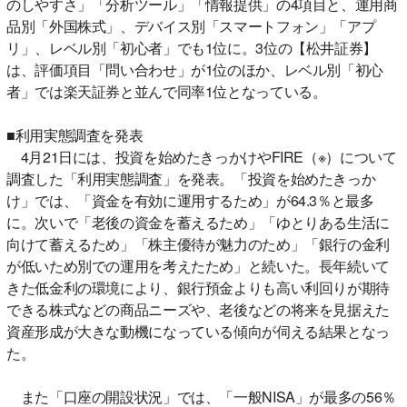
のしやすさ」「分析ツール」「情報提供」の4項目と、運用商
品別「外国株式」、デバイス別「スマートフォン」「アプ
リ」、レベル別「初心者」でも1位に。3位の【松井証券】
は、評価項目「問い合わせ」が1位のほか、レベル別「初心
者」では楽天証券と並んで同率1位となっている。
■利用実態調査を発表
4月21日には、投資を始めたきっかけやFIRE（※）について
調査した「利用実態調査」を発表。「投資を始めたきっか
け」では、「資金を有効に運用するため」が64.3％と最多
に。次いで「老後の資金を蓄えるため」「ゆとりある生活に
向けて蓄えるため」「株主優待が魅力のため」「銀行の金利
が低いため別での運用を考えたため」と続いた。長年続いて
きた低金利の環境により、銀行預金よりも高い利回りが期待
できる株式などの商品ニーズや、老後などの将来を見据えた
資産形成が大きな動機になっている傾向が伺える結果となっ
た。
また「口座の開設状況」では、「一般NISA」が最多の56％