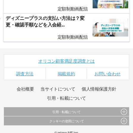
定額制動画配信
ディズニープラスの支払い方法は？変
更・確認手順などを入会経...
定額制動画配信
オリコン顧客満足度調査とは
調査方法
掲載規約
お問い合わせ
会社概要
当サイトについて
個人情報保護方針
引用・転載について
引用・転載について
クッキーの使用について
当サイトで公開されている情報（文字、写真、イラスト、画像データ等）及びこれらの配
置・編集および構造などについての著作権は株式会社oricon MEに帰属しております。
このサイトでは Cookie を使用して、ユーザーに合わせたコンテンツや広告の表示、ソーシャ
© oricon ME inc.
これらの情報を権利者の許可なく無断転載・複製などの二次利用を行うことは固く禁じてお