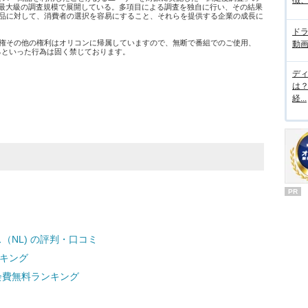
徴
日本最大級の調査規模で展開している。多項目による調査を独自に行い、その結果
品に対して、消費者の選択を容易にすること、それらを提供する企業の成長に
ド
権その他の権利はオリコンに帰属していますので、無断で番組でのご使用、
動画
するといった行為は固く禁じております。
デ
は
経...
PR
（NL) の評判・口コミ
ンキング
会費無料ランキング