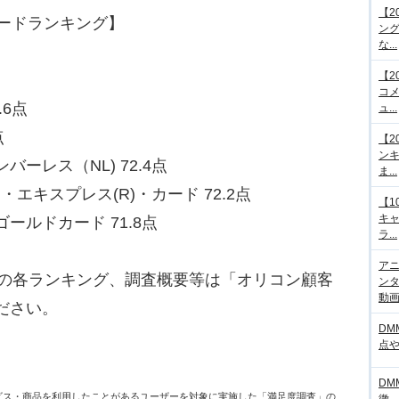
【2
カードランキング】
ング
な...
【2
コメ
.6点
ュ...
点
【2
ンキ
バーレス（NL) 72.4点
ま...
エキスプレス(R)・カード 72.2点
【1
キ
ゴールドカード 71.8点
ラ...
アニ
別の各ランキング、調査概要等は「オリコン顧客
ンタ
動画サ
ださい。
DM
点
DM
ービス・商品を利用したことがあるユーザーを対象に実施した「満足度調査」の