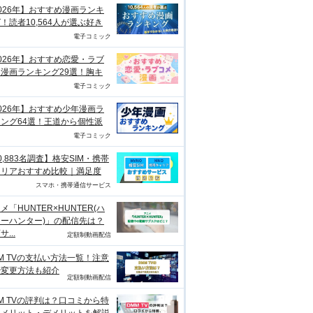
026年】おすすめ漫画ランキ
！読者10,564人が選ぶ好き
電子コミック
026年】おすすめ恋愛・ラブ
漫画ランキング29選！胸キ
電子コミック
026年】おすすめ少年漫画ラ
ング64選！王道から個性派
電子コミック
0,883名調査】格安SIM・携帯
ャリアおすすめ比較｜満足度
スマホ・携帯通信サービス
メ「HUNTER×HUNTER(ハ
ーハンター)」の配信先は？
...
定額制動画配信
M TVの支払い方法一覧！注意
や変更方法も紹介
定額制動画配信
M TVの評判は？口コミから特