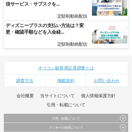
信サービス・サブスクを...
定額制動画配信
ディズニープラスの支払い方法は？変
更・確認手順などを入会経...
定額制動画配信
オリコン顧客満足度調査とは
調査方法
掲載規約
お問い合わせ
会社概要
当サイトについて
個人情報保護方針
引用・転載について
引用・転載について
クッキーの使用について
当サイトで公開されている情報（文字、写真、イラスト、画像データ等）及びこれらの配