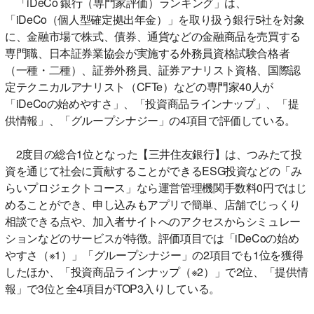
「iDeCo 銀行（専門家評価）ランキング」は、
「iDeCo（個人型確定拠出年金）」を取り扱う銀行5社を対象
に、金融市場で株式、債券、通貨などの金融商品を売買する
専門職、日本証券業協会が実施する外務員資格試験合格者
（一種・二種）、証券外務員、証券アナリスト資格、国際認
定テクニカルアナリスト（CFTe）などの専門家40人が
「iDeCoの始めやすさ」、「投資商品ラインナップ」、「提
供情報」、「グループシナジー」の4項目で評価している。
2度目の総合1位となった【三井住友銀行】は、つみたて投
資を通じて社会に貢献することができるESG投資などの「み
らいプロジェクトコース」なら運営管理機関手数料0円ではじ
めることができ、申し込みもアプリで簡単、店舗でじっくり
相談できる点や、加入者サイトへのアクセスからシミュレー
ションなどのサービスが特徴。評価項目では「iDeCoの始め
やすさ（※1）」「グループシナジー」の2項目でも1位を獲得
したほか、「投資商品ラインナップ（※2）」で2位、「提供情
報」で3位と全4項目がTOP3入りしている。