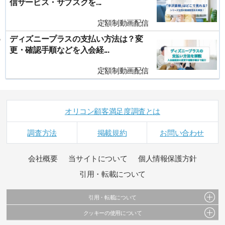
信サービス・サブスクを...
定額制動画配信
ディズニープラスの支払い方法は？変
更・確認手順などを入会経...
定額制動画配信
オリコン顧客満足度調査とは
調査方法
掲載規約
お問い合わせ
会社概要
当サイトについて
個人情報保護方針
引用・転載について
引用・転載について
クッキーの使用について
当サイトで公開されている情報（文字、写真、イラスト、画像データ等）及びこれらの配
置・編集および構造などについての著作権は株式会社oricon MEに帰属しております。