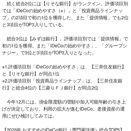
続く総合2位には【りそな銀行】がランクイン。評価項目別
では「iDeCoの始めやすさ（※）」と「投資商品ラインナッ
プ」の2項目で初の1位を獲得した。また「提供情報」でも2位
と3項目がTOP3入りしている。
総合3位は【みずほ銀行】。評価項目別では「提供情報」で
初の1位を獲得。また「iDeCoの始めやすさ」、「グループシ
ナジー」で3位と3項目がTOP3入りとなった。
※1.評価項目別「iDeCoの始めやすさ」は、【三井住友銀行】
と【りそな銀行】が同点1位
※2.評価項目別「投資商品ラインナップ」は、【三井住友銀
行】と総合4位の【三菱ＵＦＪ銀行】が同点2位
今年12月には、掛金限度額の増額や加入可能年齢の引き上
げが決定しており、利用の拡大が進むiDeCo。老後資産の運
用にぜひ検討してみては。
【2026年 おすすめのiDeCo銀行（専門家評価）総合TOP5】