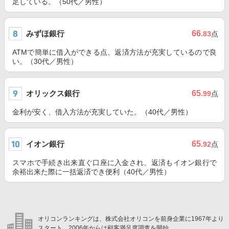
足している。（50代／男性）
みずほ銀行
66
.83
点
ATMで簡単に借入ができる点、返済方法が充実しているので良
い。（30代／男性）
オリックス銀行
65
.99
点
金利が安く、借入方法が充実していた。（40代／男性）
イオン銀行
65
.92
点
スマホで手続き出来直ぐ口座に入金され、返済もイオン銀行で
余裕出来た際に一括返済でき便利（40代／男性）
オリコンランキングは、株式会社オリコンを前身企業に1967年より
スタート。2006年からは顧客満足度調査を開始。