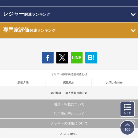
レジャー
関連ランキング
専門家評価
関連ランキング
オリコン顧客満足度調査とは
調査方法
掲載規約
お問い合わせ
会社概要
個人情報保護方針
引用・転載について
もくじ
利用者の声について
当サイトで公開されている情報（文字、写真、イラスト、画像データ等）及びこれらの配置・
編集および構造などについての著作権は株式会社oricon MEに帰属しております。
クッキーの使用について
当サイトに掲載している内容はすべてサービスの利用者が提出された見解・感想です。
これらの情報を権利者の許可なく無断転載・複製などの二次利用を行うことは固く禁じており
Top
弊社が内容について正確性を含め一切保証するものではありません。
ます。
このサイトでは Cookie を使用して、ユーザーに合わせたコンテンツや広告の表示、ソーシャル
© oricon ME inc.
弊社の見解・ 意見ではないことをご理解いただいた上でご覧ください。