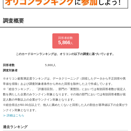
調査概要
回答者総数
5,866
人
このカードローンランキングは、オリコンの以下の調査に基づいています。
回答者数
5,866人
調査対象者
※オリコン顧客満足度ランキングは、データクリーニング（回収したデータから不正回答や異
常値を排除）および調査対象者条件から外れた回答を除外した上で作成しています。
※「総合ランキング」、「評価項目別」、部門の「業態別」においては有効回答者数が規定人
数を満たした企業のみランクイン対象となります。その他の部門においては有効回答者数が規
定人数の半数以上の企業がランクイン対象となります。
※総合得点が60.00点以上で、他人に薦めたくないと回答した人の割合が基準値以下の企業がラ
ンクイン対象となります。
≫ 詳細はこちら
過去ランキング