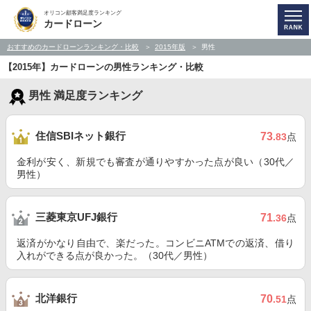
オリコン顧客満足度ランキング
カードローン
おすすめのカードローンランキング・比較
2015年版
男性
【2015年】カードローンの男性ランキング・比較
男性 満足度ランキング
住信SBIネット銀行
73
.83
点
金利が安く、新規でも審査が通りやすかった点が良い（30代／
男性）
三菱東京UFJ銀行
71
.36
点
返済がかなり自由で、楽だった。コンビニATMでの返済、借り
入れができる点が良かった。（30代／男性）
北洋銀行
70
.51
点