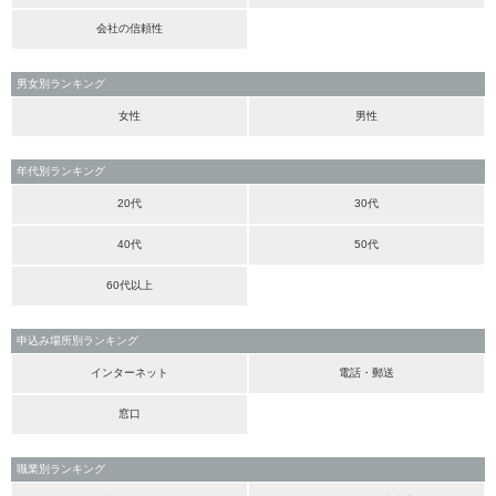
会社の信頼性
男女別ランキング
女性
男性
年代別ランキング
20代
30代
40代
50代
60代以上
申込み場所別ランキング
インターネット
電話・郵送
窓口
職業別ランキング