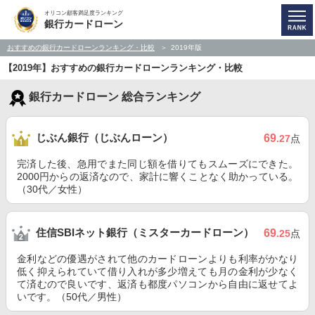
オリコン顧客満足度ランキング
銀行カードローン
おすすめの銀行カードローンランキング・比較
2019年版
【2019年】おすすめの銀行カードローンランキング・比較
銀行カードローン 総合ランキング
じぶん銀行（じぶんローン）
69
.27
点
完済した後、急用でまた同じ額を借りてもスムーズにできた。
2000円からの返済なので、家計に響くことなく助かっている。
（30代／女性）
住信SBIネット銀行（ミスターカードローン）
69
.25
点
金利などの優遇がされて他のカードローンよりも利率がかなり
低く抑えられていて借り入れが多少増えても月の金利が少なく
て済むので良いです、返済も都度パソコンから自由に返せてよ
いです。（50代／男性）