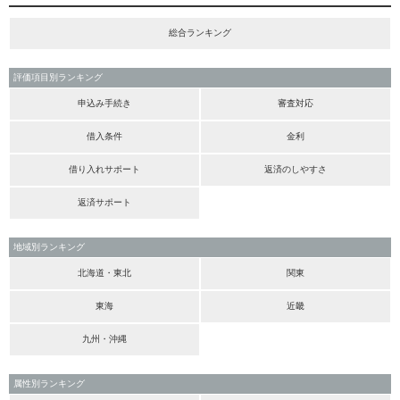
総合ランキング
評価項目別ランキング
申込み手続き
審査対応
借入条件
金利
借り入れサポート
返済のしやすさ
返済サポート
地域別ランキング
北海道・東北
関東
東海
近畿
九州・沖縄
属性別ランキング