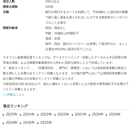
規定人数
100人以上
調査企業数
184社
定義
銀行が発行するカードを利用して、予め契約した貸出枠の範囲
で繰り返し資金を借り入れることができる無担保ローンサービ
スのことを指す。
調査対象者
性別：指定なし
年齢：20歳以上69歳以下
地域：全国
条件：現在、銀行カードローンを利用して返済中の人、もしく
は過去4年以内に返済が完了した人。
※オリコン顧客満足度ランキングは、データクリーニング（回収したデータから不正回答や異
常値を排除）および調査対象者条件から外れた回答を除外した上で作成しています。
※「総合ランキング」、「評価項目別」、部門の「業態別」においては有効回答者数が規定人
数を満たした企業のみランクイン対象となります。その他の部門においては有効回答者数が規
定人数の半数以上の企業がランクイン対象となります。
※総合得点が60.00点以上で、他人に薦めたくないと回答した人の割合が基準値以下の企業がラ
ンクイン対象となります。
≫ 詳細はこちら
過去ランキング
2025年
2024年
2023年
2022年
2021年
2020年
2019年
2018年
2016年
2015年