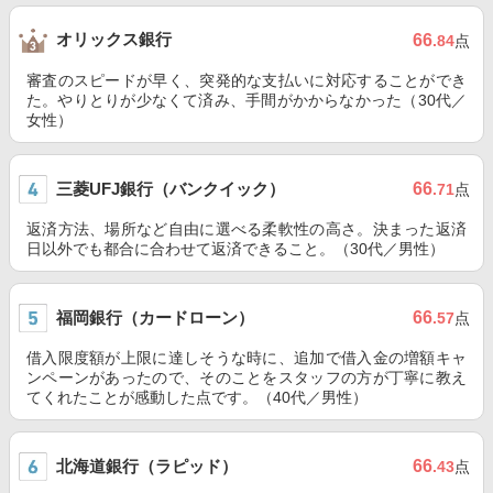
オリックス銀行
66
.84
点
審査のスピードが早く、突発的な支払いに対応することができ
た。やりとりが少なくて済み、手間がかからなかった（30代／
女性）
三菱UFJ銀行（バンクイック）
66
.71
点
返済方法、場所など自由に選べる柔軟性の高さ。決まった返済
日以外でも都合に合わせて返済できること。（30代／男性）
福岡銀行（カードローン）
66
.57
点
借入限度額が上限に達しそうな時に、追加で借入金の増額キャ
ンペーンがあったので、そのことをスタッフの方が丁寧に教え
てくれたことが感動した点です。（40代／男性）
北海道銀行（ラピッド）
66
.43
点