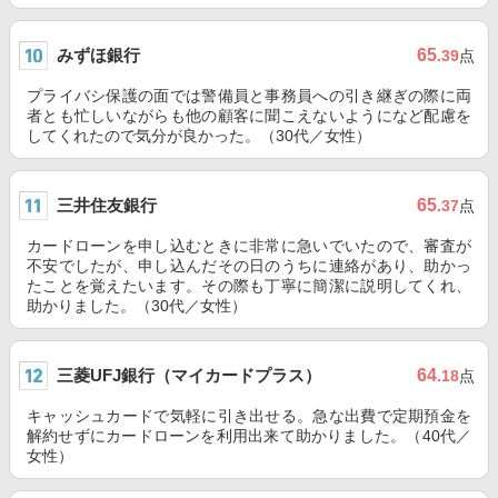
みずほ銀行
65
.39
点
プライバシ保護の面では警備員と事務員への引き継ぎの際に両
者とも忙しいながらも他の顧客に聞こえないようになど配慮を
してくれたので気分が良かった。（30代／女性）
三井住友銀行
65
.37
点
カードローンを申し込むときに非常に急いでいたので、審査が
不安でしたが、申し込んだその日のうちに連絡があり、助かっ
たことを覚えたいます。その際も丁寧に簡潔に説明してくれ、
助かりました。（30代／女性）
三菱UFJ銀行（マイカードプラス）
64
.18
点
キャッシュカードで気軽に引き出せる。急な出費で定期預金を
解約せずにカードローンを利用出来て助かりました。（40代／
女性）