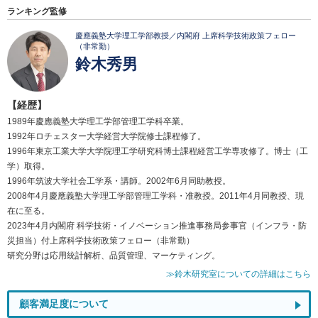
ランキング監修
慶應義塾大学理工学部教授／内閣府 上席科学技術政策フェロー
（非常勤）
鈴木秀男
【経歴】
1989年慶應義塾大学理工学部管理工学科卒業。
1992年ロチェスター大学経営大学院修士課程修了。
1996年東京工業大学大学院理工学研究科博士課程経営工学専攻修了。博士（工
学）取得。
1996年筑波大学社会工学系・講師。2002年6月同助教授。
2008年4月慶應義塾大学理工学部管理工学科・准教授。2011年4月同教授、現
在に至る。
2023年4月内閣府 科学技術・イノベーション推進事務局参事官（インフラ・防
災担当）付上席科学技術政策フェロー（非常勤）
研究分野は応用統計解析、品質管理、マーケティング。
≫鈴木研究室についての詳細はこちら
顧客満足度について