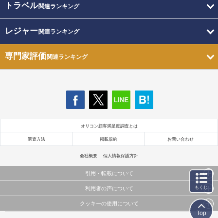
トラベル
関連ランキング
レジャー
関連ランキング
専門家評価
関連ランキング
オリコン顧客満足度調査とは
調査方法
掲載規約
お問い合わせ
会社概要
個人情報保護方針
引用・転載について
もくじ
利用者の声について
当サイトで公開されている情報（文字、写真、イラスト、画像データ等）及びこれらの配置・
編集および構造などについての著作権は株式会社oricon MEに帰属しております。
クッキーの使用について
当サイトに掲載している内容はすべてサービスの利用者が提出された見解・感想です。
これらの情報を権利者の許可なく無断転載・複製などの二次利用を行うことは固く禁じており
Top
弊社が内容について正確性を含め一切保証するものではありません。
ます。