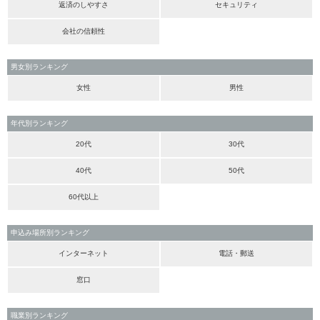
返済のしやすさ
セキュリティ
会社の信頼性
男女別ランキング
女性
男性
年代別ランキング
20代
30代
40代
50代
60代以上
申込み場所別ランキング
インターネット
電話・郵送
窓口
職業別ランキング