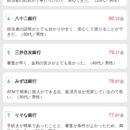
担当者の応対が丁寧だったので、安心できた。（20代／男性）
八十二銀行
80
.12
点
担当者の説明がとても分かりやすく、安心して借りることがで
きた。（30代／男性）
三井住友銀行
79
.17
点
審査が早く、金利の安さがとても良かった。（40代／男性）
みずほ銀行
78
.87
点
ATMで簡単に借入ができる点、返済方法が充実しているので良
い。（30代／男性）
りそな銀行
77
.87
点
手続きが簡単であったことと、審査が条件がよかったため、満