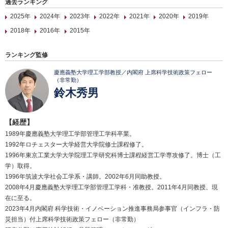
過去ランキング
2025年
2024年
2023年
2022年
2021年
2020年
2019年
2018年
2016年
2015年
ランキング監修
慶應義塾大学理工学部教授／内閣府 上席科学技術政策フェロー
（非常勤）
鈴木秀男
【経歴】
1989年慶應義塾大学理工学部管理工学科卒業。
1992年ロチェスター大学経営大学院修士課程修了。
1996年東京工業大学大学院理工学研究科博士課程経営工学専攻修了。博士（工
学）取得。
1996年筑波大学社会工学系・講師。2002年6月同助教授。
2008年4月慶應義塾大学理工学部管理工学科・准教授。2011年4月同教授、現
在に至る。
2023年4月内閣府 科学技術・イノベーション推進事務局参事官（インフラ・防
災担当）付上席科学技術政策フェロー（非常勤）