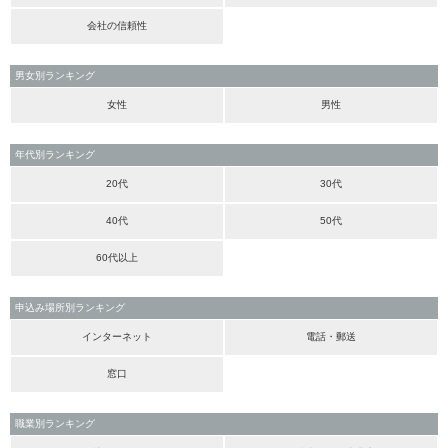
会社の信頼性
男女別ランキング
女性
男性
年代別ランキング
20代
30代
40代
50代
60代以上
申込み場所別ランキング
インターネット
電話・郵送
窓口
職業別ランキング