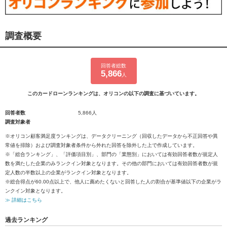
調査概要
回答者総数
5,866
人
このカードローンランキングは、オリコンの以下の調査に基づいています。
回答者数
5,866人
調査対象者
※オリコン顧客満足度ランキングは、データクリーニング（回収したデータから不正回答や異
常値を排除）および調査対象者条件から外れた回答を除外した上で作成しています。
※「総合ランキング」、「評価項目別」、部門の「業態別」においては有効回答者数が規定人
数を満たした企業のみランクイン対象となります。その他の部門においては有効回答者数が規
定人数の半数以上の企業がランクイン対象となります。
※総合得点が60.00点以上で、他人に薦めたくないと回答した人の割合が基準値以下の企業がラ
ンクイン対象となります。
≫ 詳細はこちら
過去ランキング