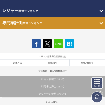
レジャー
関連ランキング
専門家評価
関連ランキング
オリコン顧客満足度調査とは
調査方法
掲載規約
お問い合わせ
会社概要
個人情報保護方針
引用・転載について
もくじ
利用者の声について
当サイトで公開されている情報（文字、写真、イラスト、画像データ等）及びこれらの配置・
編集および構造などについての著作権は株式会社oricon MEに帰属しております。
クッキーの使用について
当サイトに掲載している内容はすべてサービスの利用者が提出された見解・感想です。
これらの情報を権利者の許可なく無断転載・複製などの二次利用を行うことは固く禁じており
Top
弊社が内容について正確性を含め一切保証するものではありません。
ます。
このサイトでは Cookie を使用して、ユーザーに合わせたコンテンツや広告の表示、ソーシャル
© oricon ME inc.
弊社の見解・ 意見ではないことをご理解いただいた上でご覧ください。