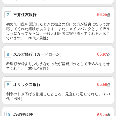
三井住友銀行
66
.29
点
初めて口座を開設したときに担当の窓口の方が親身になって対
応してくれた経験があります。また、メインバンクとして扱う
ようになってからは、一段と利用者に寄り添ってくれると感じ
ています。（20代／男性）
スルガ銀行（カードローン）
65
.97
点
希望額が枠より少し少なかったが諸費用分として申込みをさせ
てくれた。（30代／女性）
オリックス銀行
65
.95
点
利率の引き下げを依頼したところ、見直しに応じてれた。（50
代／男性）
みずほ銀行
65
.79
点