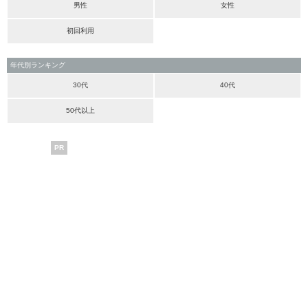
男性
女性
初回利用
年代別ランキング
30代
40代
50代以上
PR