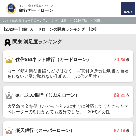
オリコン顧客満足度ランキング
銀行カードローン
おすすめの銀行カードローンランキング・比較
2020年版
関東
【2020年】銀行カードローンの関東ランキング・比較
関東 満足度ランキング
住信SBIネット銀行（カードローン）
70
.50
点
カード類を簡易書留などではなく、写真付き身分証明書と自署
をしないと受け取れない仕組み。（50代／男性）
auじぶん銀行（じぶんローン）
69
.21
点
大至急お金を借りたかった年末にすぐに対応してくださったオ
ペレーターの対応がとても親身でした。（30代／女性）
楽天銀行（スーパーローン）
67
.18
点