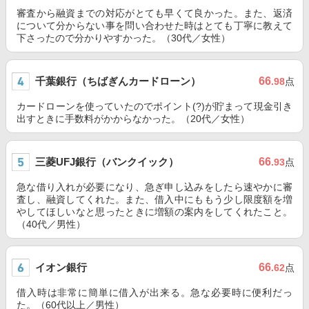
審査から融資までの対応がとても早くて良かった。また、返済
について分からない事を問い合わせた時はとても丁寧に教えて
下さったので分かりやすかった。（30代／女性）
千葉銀行（ちばぎんカードローン）
66
.98
点
カードローンを使っていたのでポイント(?)が貯まって現金引き
出すときに手数料がかからなかった。（20代／女性）
三菱UFJ銀行（バンクイック）
66
.93
点
急な借り入れが必要になり、急ぎ申し込みをしたら速やかに審
査し、融資してくれた。また、借入中にももう少し限度額を増
やしてほしいなと思ったときに増額の案内をしてくれたこと。
（40代／男性）
イオン銀行
66
.62
点
借入時は非常に簡単に借入が出来る。急な必要時に便利だっ
た。（60代以上／男性）