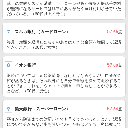
落しの未納リスクが消滅した。ローン残高が有ると振込手数料
が無料になるサービスは非常にありがたく毎月利用させていた
だいている。（60代以上／男性）
スルガ銀行（カードローン）
57
.69
点
毎月一定額を返済したらそのあとは好きな金額を増額して返済
できること。（30代／女性）
イオン銀行
57
.68
点
返済については、定額返済をしなければならないが、自分が余
裕があるときは、それ以外にも自分で金額を決めて返済するこ
とができ、これを、ウェブ上で簡単に申し込むことができるこ
となど。（50代／男性）
楽天銀行（スーパーローン）
57
.54
点
審査から融資までの対応がとても早くて良かった。また、返済
について分からない事を問い合わせた時はとても丁寧に教えて