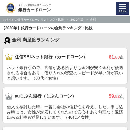
オリコン顧客満足度ランキング
銀行カードローン
おすすめの銀行カードローンランキング・比較
2020年版
金利
【2020年】銀行カードローンの金利ランキング・比較
金利 満足度ランキング
住信SBIネット銀行（カードローン）
61
.80
点
ネット銀行なので、店舗がある所よりも金利が安く金利が優遇
される場合もあり、借り入れの審査のスピードが早い所が良い
と想います。（30代／女性）
auじぶん銀行（じぶんローン）
59
.82
点
借入を検討した時、一番に会社の信頼性を考えました。申し込
み時には、女性が対応してくれたので安心もあり無理なく返済
出来る利率も満足しています。（40代／女性）