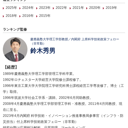
2025年
2024年
2023年
2022年
2021年
2020年
2019年
2018年
2016年
2015年
ランキング監修
慶應義塾大学理工学部教授／内閣府 上席科学技術政策フェロー
（非常勤）
鈴木秀男
【経歴】
1989年慶應義塾大学理工学部管理工学科卒業。
1992年ロチェスター大学経営大学院修士課程修了。
1996年東京工業大学大学院理工学研究科博士課程経営工学専攻修了。博士（工
学）取得。
1996年筑波大学社会工学系・講師。2002年6月同助教授。
2008年4月慶應義塾大学理工学部管理工学科・准教授。2011年4月同教授、現
在に至る。
2023年4月内閣府 科学技術・イノベーション推進事務局参事官（インフラ・防
災担当）付上席科学技術政策フェロー（非常勤）
研究分野は応用統計解析、品質管理、マーケティング。