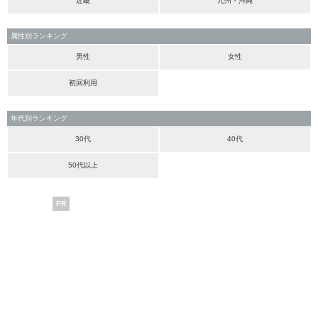
近畿
九州・沖縄
属性別ランキング
男性
女性
初回利用
年代別ランキング
30代
40代
50代以上
PR