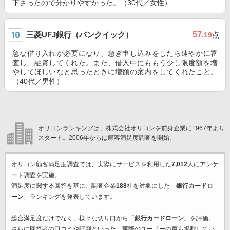
下さったので分かりやすかった。（30代／女性）
三菱UFJ銀行（バンクイック）
57
.19
点
急な借り入れが必要になり、急ぎ申し込みをしたら速やかに審
査し、融資してくれた。また、借入中にももう少し限度額を増
やしてほしいなと思ったときに増額の案内をしてくれたこと。
（40代／男性）
オリコンランキングは、株式会社オリコンを前身企業に1967年より
スタート。2006年からは顧客満足度調査を開始。
オリコン顧客満足度調査では、実際にサービスを利用した
7,012
人にアンケ
ート調査を実施。
満足度に関する回答を基に、調査企業
188
社を対象にした「
銀行カードロ
ーン
」ランキングを発表しています。
総合満足度だけでなく、様々な切り口から「
銀行カードローン
」を評価。
さらに回答者の口コミや評判といった、実際のユーザーの声も掲載してい