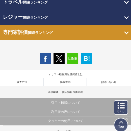
トラベル
関連ランキング
レジャー
関連ランキング
専門家評価
関連ランキング
オリコン顧客満足度調査とは
調査方法
掲載規約
お問い合わせ
会社概要
個人情報保護方針
引用・転載について
もくじ
利用者の声について
当サイトで公開されている情報（文字、写真、イラスト、画像データ等）及びこれらの配置・
編集および構造などについての著作権は株式会社oricon MEに帰属しております。
クッキーの使用について
当サイトに掲載している内容はすべてサービスの利用者が提出された見解・感想です。
これらの情報を権利者の許可なく無断転載・複製などの二次利用を行うことは固く禁じており
Top
弊社が内容について正確性を含め一切保証するものではありません。
ます。
このサイトでは Cookie を使用して、ユーザーに合わせたコンテンツや広告の表示、ソーシャル