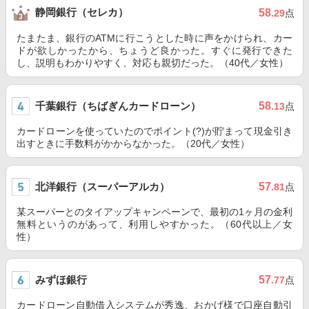
静岡銀行（セレカ）
58
.29
点
たまたま、銀行のATMに行こうとした時に声をかけられ、カー
ドが欲しかったから、ちょうど良かった。すぐに発行できた
し、説明もわかりやすく、対応も親切だった。（40代／女性）
千葉銀行（ちばぎんカードローン）
58
.13
点
カードローンを使っていたのでポイント(?)が貯まって現金引き
出すときに手数料がかからなかった。（20代／女性）
北洋銀行（スーパーアルカ）
57
.81
点
某スーパーとのタイアップキャンペーンで、最初の1ヶ月の金利
無料というのがあって、利用しやすかった。（60代以上／女
性）
みずほ銀行
57
.77
点
カードローン自動借入システムが秀逸、おかげ様で口座自動引