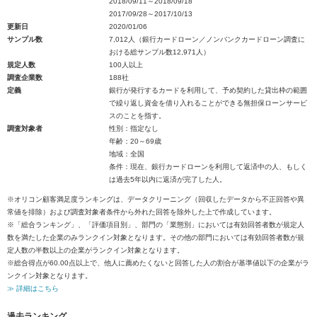
2018/09/11～2018/09/18
2017/09/28～2017/10/13
更新日
2020/01/06
サンプル数
7,012人（銀行カードローン／ノンバンクカードローン調査に
おける総サンプル数12,971人）
規定人数
100人以上
調査企業数
188社
定義
銀行が発行するカードを利用して、予め契約した貸出枠の範囲
で繰り返し資金を借り入れることができる無担保ローンサービ
スのことを指す。
調査対象者
性別：指定なし
年齢：20～69歳
地域：全国
条件：現在、銀行カードローンを利用して返済中の人、もしく
は過去5年以内に返済が完了した人。
※オリコン顧客満足度ランキングは、データクリーニング（回収したデータから不正回答や異
常値を排除）および調査対象者条件から外れた回答を除外した上で作成しています。
※「総合ランキング」、「評価項目別」、部門の「業態別」においては有効回答者数が規定人
数を満たした企業のみランクイン対象となります。その他の部門においては有効回答者数が規
定人数の半数以上の企業がランクイン対象となります。
※総合得点が60.00点以上で、他人に薦めたくないと回答した人の割合が基準値以下の企業がラ
ンクイン対象となります。
≫ 詳細はこちら
過去ランキング