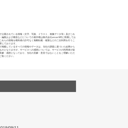
で公開されている情報（文字、写真、イラスト、画像データ等）及びこれ
・編集および構造などについての著作権は株式会社oricon MEに帰属してお
これらの情報を権利者の許可なく無断転載・複製などの二次利用を行うこ
禁じております。
で掲載しているすべての情報やデータは、当社の調査に基づいた結果から
ものとなりますが、サービスへの感想については、サービスの利用者が提
見解・感想となっており、当社の見解・意見ではないことをご理解いただ
ご覧ください。
019/09/11