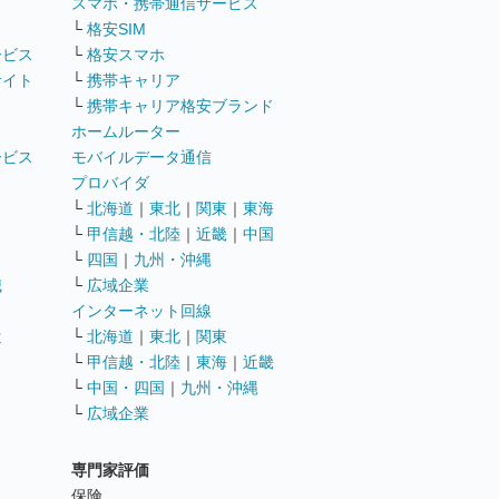
ト
スマホ・携帯通信サービス
└
格安SIM
ービス
└
格安スマホ
サイト
└
携帯キャリア
└
携帯キャリア格安ブランド
ホームルーター
ービス
モバイルデータ通信
ト
プロバイダ
└
北海道
｜
東北
｜
関東
｜
東海
└
甲信越・北陸
｜
近畿
｜
中国
└
四国
｜
九州・沖縄
職
└
広域企業
インターネット回線
遣
└
北海道
｜
東北
｜
関東
└
甲信越・北陸
｜
東海
｜
近畿
ス
└
中国・四国
｜
九州・沖縄
└
広域企業
専門家評価
ト
保険