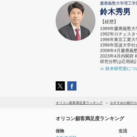
慶應義塾大学理工学
鈴木秀男
【経歴】
1989年慶應義塾
1992年ロチェス
1996年東京工業
1996年筑波大学
2008年4月慶應
2023年4月内閣
研究分野は応用統
≫ 鈴木研究室につ
オリコン顧客満足度ランキング
おすすめの銀行カ
オリコン顧客満足度ランキング
保険
生活