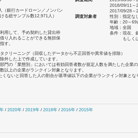
2018/09/11～2
12人（銀行カードローン／ノンバン
2017/09/28～2
る総サンプル数12,971人）
調査対象者
性別：指定な
年齢：20～69
地域：全国
利用して、予め契約した貸出枠
条件：現在、
借り入れることができる無担保
もしく
指す。
タクリーニング（回収したデータから不正回答や異常値を排除）
除外した上で作成しています。
部門の「業態別」においては有効回答者数が規定人数を満たした企業の
数以上の企業がランクイン対象となります。
薦めたくないと回答した人の割合が基準値以下の企業がランクイン対象とな
1年
/
2020年
/
2019年
/
2018年
/
2016年
/
2015年