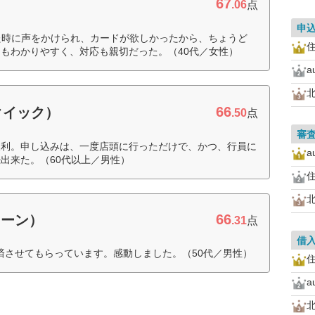
67
.06
点
申
た時に声をかけられ、カードが欲しかったから、ちょうど
もわかりやすく、対応も親切だった。（40代／女性）
66
クイック）
.50
点
審
便利。申し込みは、一度店頭に行っただけで、かつ、行員に
出来た。（60代以上／男性）
66
ローン）
.31
点
借
済させてもらっています。感動しました。（50代／男性）