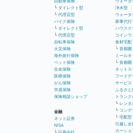
自動車保険
ウォータ
└
ダイレクト型
浄水型
└
代理店型
ウォータ
バイク保険
家事代行
└
ダイレクト型
ハウスク
└
代理店型
コインラ
自転車保険
食材宅配
火災保険
└
首都圏
海外旅行保険
ミールキ
ペット保険
└
首都圏
生命保険
ネットス
医療保険
フードデ
がん保険
サービス
学資保険
ふるさと
保険相談ショップ
トランク
└
レンタ
└
コンテ
金融
└
宅配型
ネット証券
引越し会
NISA
カーシェ
└
証券会社