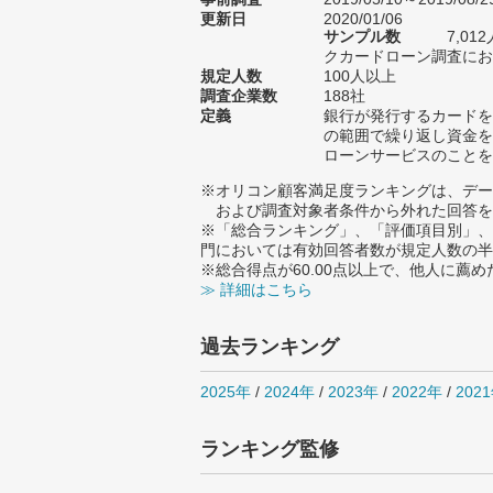
更新日
2020/01/06
サンプル数
7,0
クカードローン調査におけ
規定人数
100人以上
調査企業数
188社
定義
銀行が発行するカードを
の範囲で繰り返し資金を
ローンサービスのことを
※オリコン顧客満足度ランキングは、デー
および調査対象者条件から外れた回答を
※「総合ランキング」、「評価項目別」、
門においては有効回答者数が規定人数の半
※総合得点が60.00点以上で、他人に
≫ 詳細はこちら
過去ランキング
2025年
/
2024年
/
2023年
/
2022年
/
202
ランキング監修