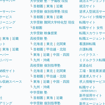
ーサーバー
大学受験 塾・予備校 現役
就活エージェン
└
首都圏
｜
東海
｜
近畿
就活サイト
ーサーバー
大学受験 個別指導塾 現役
逆求人型就活サ
サービス
└
首都圏
｜
東海
｜
近畿
アルバイト情報
リーニング
大学受験 難関大学特化型 現役
転職サイト
ンドリー
└
首都圏
転職サイト 女性
大学受験 映像授業
転職スカウトサ
｜
東海
｜
近畿
高校受験 塾
転職エージェン
ット
└
北海道
｜
東北
｜
北関東
看護師転職
｜
東海
｜
近畿
└
首都圏
｜
甲信越・北陸
介護転職
ーパー
└
東海
｜
近畿
｜
中国・四国
ハイクラス・
リバリー
└
九州・沖縄
ミドルクラス転
高校受験 個別指導塾
派遣会社
納税サイト
└
北海道
｜
東北
｜
北関東
工場・製造業派
ルーム
└
首都圏
｜
甲信越・北陸
派遣求人サイト
ル収納スペース
└
東海
｜
近畿
｜
中国・四国
求人情報サービ
ナ
└
九州・沖縄
転職サイト
（採用担当向け）
中学受験 塾
新卒採用サイト
社
└
首都圏
｜
東海
｜
近畿
（採用担当向け）
アリング
中学受験 個別指導塾
新卒エージェン