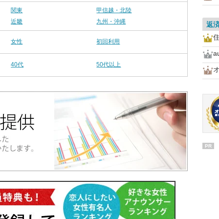
関東
甲信越・北陸
近畿
九州・沖縄
返
女性
初回利用
40代
50代以上
PR