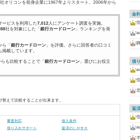
オリコンを前身企業に1967年よりスタート。2006年から
金
サービスを利用した
7,012
人にアンケート調査を実施。
188
社を対象にした「
銀行カードローン
」ランキングを発
から「
銀行カードローン
」を評価。さらに回答者の口コミ
も掲載しています。
からも比較することで「
銀行カードローン
」選びにお役立
借
び替えて比較することが出来ます。
返
審査対応
借入条件
借り入れサポート
返済のしやすさ