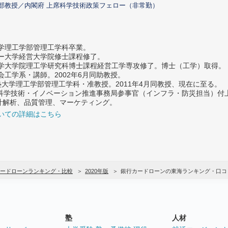
部教授／内閣府 上席科学技術政策フェロー（非常勤）
大学理工学部管理工学科卒業。
ター大学経営大学院修士課程修了。
大学大学院理工学研究科博士課程経営工学専攻修了。博士（工学）取得。
社会工学系・講師。2002年6月同助教授。
義塾大学理工学部管理工学科・准教授。2011年4月同教授、現在に至る。
府 科学技術・イノベーション推進事務局参事官（インフラ・防災担当）
計解析、品質管理、マーケティング。
いての詳細はこちら
ードローンランキング・比較
2020年版
銀行カードローンの東海ランキング・口コ
塾
人材