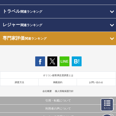
トラベル
関連ランキング
レジャー
関連ランキング
専門家評価
関連ランキング
オリコン顧客満足度調査とは
調査方法
掲載規約
お問い合わせ
会社概要
個人情報保護方針
引用・転載について
もくじ
利用者の声について
当サイトで公開されている情報（文字、写真、イラスト、画像データ等）及びこれらの配置・
編集および構造などについての著作権は株式会社oricon MEに帰属しております。