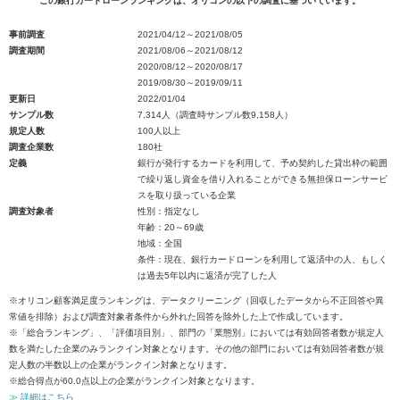
この銀行カードローンランキングは、オリコンの以下の調査に基づいています。
事前調査
2021/04/12～2021/08/05
調査期間
2021/08/06～2021/08/12
2020/08/12～2020/08/17
2019/08/30～2019/09/11
更新日
2022/01/04
サンプル数
7,314人（調査時サンプル数9,158人）
規定人数
100人以上
調査企業数
180社
定義
銀行が発行するカードを利用して、予め契約した貸出枠の範囲
で繰り返し資金を借り入れることができる無担保ローンサービ
スを取り扱っている企業
調査対象者
性別：指定なし
年齢：20～69歳
地域：全国
条件：現在、銀行カードローンを利用して返済中の人、もしく
は過去5年以内に返済が完了した人
※オリコン顧客満足度ランキングは、データクリーニング（回収したデータから不正回答や異
常値を排除）および調査対象者条件から外れた回答を除外した上で作成しています。
※「総合ランキング」、「評価項目別」、部門の「業態別」においては有効回答者数が規定人
数を満たした企業のみランクイン対象となります。その他の部門においては有効回答者数が規
定人数の半数以上の企業がランクイン対象となります。
※総合得点が60.0点以上の企業がランクイン対象となります。
≫ 詳細はこちら