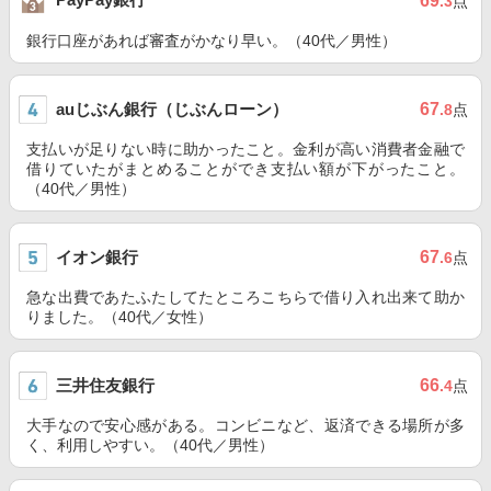
69
.3
点
銀行口座があれば審査がかなり早い。（40代／男性）
auじぶん銀行（じぶんローン）
67
.8
点
支払いが足りない時に助かったこと。金利が高い消費者金融で
借りていたがまとめることができ支払い額が下がったこと。
（40代／男性）
イオン銀行
67
.6
点
急な出費であたふたしてたところこちらで借り入れ出来て助か
りました。（40代／女性）
三井住友銀行
66
.4
点
大手なので安心感がある。コンビニなど、返済できる場所が多
く、利用しやすい。（40代／男性）