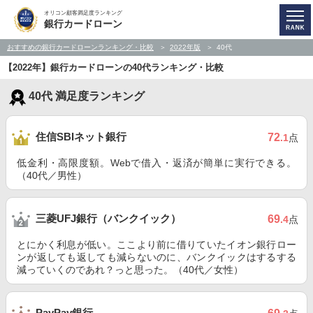
オリコン顧客満足度ランキング
銀行カードローン
おすすめの銀行カードローンランキング・比較
2022年版
40代
【2022年】銀行カードローンの40代ランキング・比較
40代 満足度ランキング
住信SBIネット銀行
72
.1
点
低金利・高限度額。Webで借入・返済が簡単に実行できる。
（40代／男性）
三菱UFJ銀行（バンクイック）
69
.4
点
とにかく利息が低い。ここより前に借りていたイオン銀行ロー
ンが返しても返しても減らないのに、バンクイックはするする
減っていくのであれ？っと思った。（40代／女性）
PayPay銀行