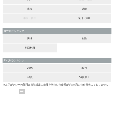
東海
近畿
中国・四国
九州・沖縄
属性別ランキング
男性
女性
初回利用
年代別ランキング
20代
30代
40代
50代以上
※文字がグレーの部門は当社規定の条件を満たした企業が2社未満のため発表しておりません。
PR