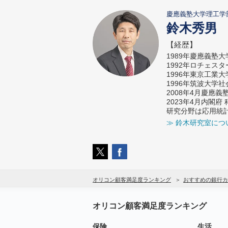
慶應義塾大学理工学
鈴木秀男
【経歴】
1989年慶應義塾
1992年ロチェス
1996年東京工業
1996年筑波大学
2008年4月慶應
2023年4月内閣
研究分野は応用統
≫ 鈴木研究室につ
オリコン顧客満足度ランキング
おすすめの銀行カ
オリコン顧客満足度ランキング
保険
生活