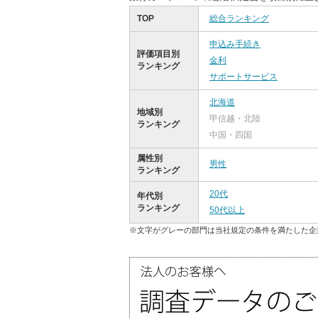
TOP
総合ランキング
申込み手続き
評価項目別
金利
ランキング
サポートサービス
北海道
地域別
甲信越・北陸
ランキング
中国・四国
属性別
男性
ランキング
20代
年代別
ランキング
50代以上
※文字がグレーの部門は当社規定の条件を満たした企