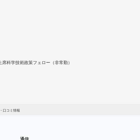
付上席科学技術政策フェロー（非常勤）
・口コミ情報
通信