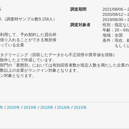
5
調査期間
2021/08/06～2
2020/08/12～2
14人（調査時サンプル数9,158人）
2019/08/30～2
調査対象者
性別：指定な
年齢：20～69
利用して、予め契約した貸出枠
地域：全国
借り入れることができる無担保
条件：現在、
っている企業
もしく
タクリーニング（回収したデータから不正回答や異常値を排除）
除外した上で作成しています。
部門の「業態別」においては有効回答者数が規定人数を満たした企業の
数以上の企業がランクイン対象となります。
イン対象となります。
1年
/
2020年
/
2019年
/
2018年
/
2016年
/
2015年