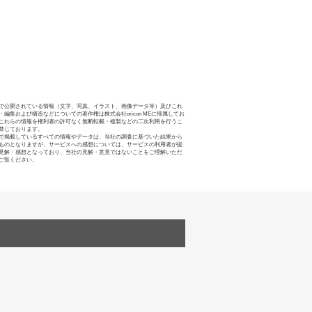
で公開されている情報（文字、写真、イラスト、画像データ等）及びこれ
・編集および構造などについての著作権は株式会社oricon MEに帰属してお
これらの情報を権利者の許可なく無断転載・複製などの二次利用を行うこ
禁じております。
で掲載しているすべての情報やデータは、当社の調査に基づいた結果から
ものとなりますが、サービスへの感想については、サービスの利用者が提
見解・感想となっており、当社の見解・意見ではないことをご理解いただ
ご覧ください。