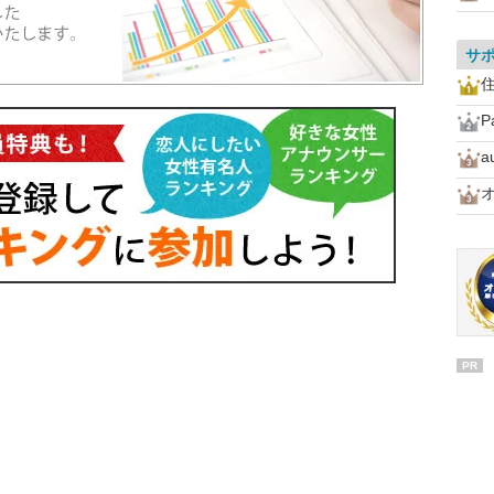
サ
住
P
PR