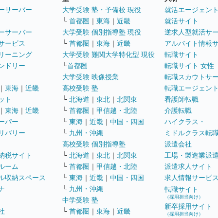
ーサーバー
大学受験 塾・予備校 現役
就活エージェン
└
首都圏
｜
東海
｜
近畿
就活サイト
ーサーバー
大学受験 個別指導塾 現役
逆求人型就活サ
サービス
└
首都圏
｜
東海
｜
近畿
アルバイト情報
リーニング
大学受験 難関大学特化型 現役
転職サイト
ンドリー
└
首都圏
転職サイト 女性
大学受験 映像授業
転職スカウトサ
｜
東海
｜
近畿
高校受験 塾
転職エージェン
ット
└
北海道
｜
東北
｜
北関東
看護師転職
｜
東海
｜
近畿
└
首都圏
｜
甲信越・北陸
介護転職
ーパー
└
東海
｜
近畿
｜
中国・四国
ハイクラス・
リバリー
└
九州・沖縄
ミドルクラス転
高校受験 個別指導塾
派遣会社
納税サイト
└
北海道
｜
東北
｜
北関東
工場・製造業派
ルーム
└
首都圏
｜
甲信越・北陸
派遣求人サイト
ル収納スペース
└
東海
｜
近畿
｜
中国・四国
求人情報サービ
ナ
└
九州・沖縄
転職サイト
（採用担当向け）
中学受験 塾
新卒採用サイト
社
└
首都圏
｜
東海
｜
近畿
（採用担当向け）