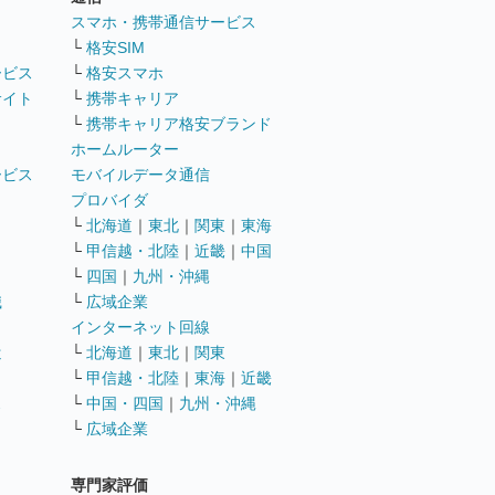
ト
スマホ・携帯通信サービス
└
格安SIM
ービス
└
格安スマホ
サイト
└
携帯キャリア
└
携帯キャリア格安ブランド
ホームルーター
ービス
モバイルデータ通信
ト
プロバイダ
└
北海道
｜
東北
｜
関東
｜
東海
└
甲信越・北陸
｜
近畿
｜
中国
└
四国
｜
九州・沖縄
職
└
広域企業
インターネット回線
遣
└
北海道
｜
東北
｜
関東
└
甲信越・北陸
｜
東海
｜
近畿
ス
└
中国・四国
｜
九州・沖縄
└
広域企業
専門家評価