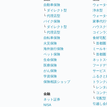
自動車保険
ウォータ
└
ダイレクト型
浄水型
└
代理店型
ウォータ
バイク保険
家事代行
└
ダイレクト型
ハウスク
└
代理店型
コインラ
自転車保険
食材宅配
火災保険
└
首都圏
海外旅行保険
ミールキ
ペット保険
└
首都圏
生命保険
ネットス
医療保険
フードデ
がん保険
サービス
学資保険
ふるさと
保険相談ショップ
トランク
└
レンタ
└
コンテ
金融
└
宅配型
ネット証券
引越し会
NISA