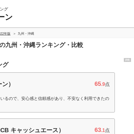
ング
ーン
022年版
九州・沖縄
ンの九州・沖縄ランキング・比較
PR
ング
65
ーン）
.9
点
ているので、安心感と信頼感があり、不安なく利用できたの
63
CB キャッシュエース）
.1
点