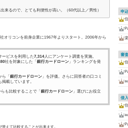
れ出来るので、とても利便性が高い。（60代以上／男性）
申
住
P
オリコンを前身企業に1967年よりスタート。2006年から
審
サービスを利用した
7,314
人にアンケート調査を実施。
180
社を対象にした「
銀行カードローン
」ランキングを発
住
P
から「
銀行カードローン
」を評価。さらに回答者の口コミ
も掲載しています。
からも比較することで「
銀行カードローン
」選びにお役立
借
住
P
び替えて比較することが出来ます。