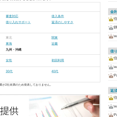
金
審査対応
借入条件
住
借り入れサポート
返済のしやすさ
東北
関東
東海
近畿
九州・沖縄
借
住
女性
初回利用
30代
40代
P
業が2社未満のため発表しておりません。
返
住
P