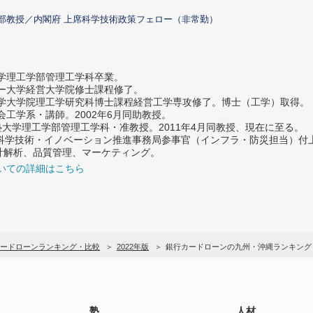
部教授／内閣府 上席科学技術政策フェロー（非常勤）
大学理工学部管理工学科卒業。
ター大学経営大学院修士課程修了。
大学大学院理工学研究科博士課程経営工学専攻修了。博士（工学）取得。
社会工学系・講師。2002年6月同助教授。
義塾大学理工学部管理工学科・准教授。2011年4月同教授、現在に至る。
府 科学技術・イノベーション推進事務局参事官（インフラ・防災担当）
計解析、品質管理、マーケティング。
いての詳細はこちら
ードローンランキング・比較
2022年版
銀行カードローンの九州・沖縄ランキング
塾
人材