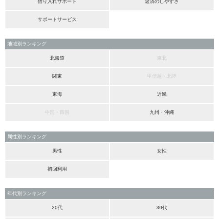
借り入れサポート
返済のしやすさ
サポートサービス
地域別ランキング
北海道
東北
関東
甲信越・北陸
東海
近畿
中国・四国
九州・沖縄
属性別ランキング
男性
女性
初回利用
年代別ランキング
20代
30代