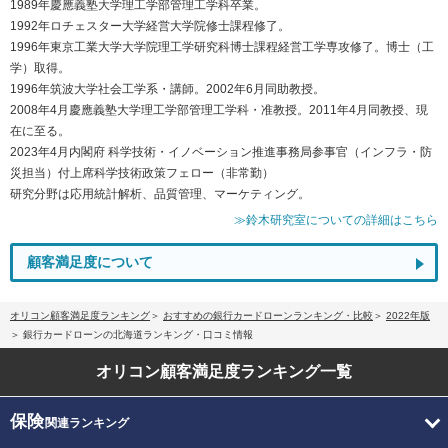
1989年慶應義塾大学理工学部管理工学科卒業。
1992年ロチェスター大学経営大学院修士課程修了。
1996年東京工業大学大学院理工学研究科博士課程経営工学専攻修了。博士（工
学）取得。
1996年筑波大学社会工学系・講師。2002年6月同助教授。
2008年4月慶應義塾大学理工学部管理工学科・准教授。2011年4月同教授、現
在に至る。
2023年4月内閣府 科学技術・イノベーション推進事務局参事官（インフラ・防
災担当）付上席科学技術政策フェロー（非常勤）
研究分野は応用統計解析、品質管理、マーケティング。
≫鈴木研究室についての詳細はこちら
顧客満足度について
オリコン顧客満足度ランキング
おすすめの銀行カードローンランキング・比較
2022年版
銀行カードローンの北海道ランキング・口コミ情報
オリコン顧客満足度
ランキング一覧
保険
関連ランキング