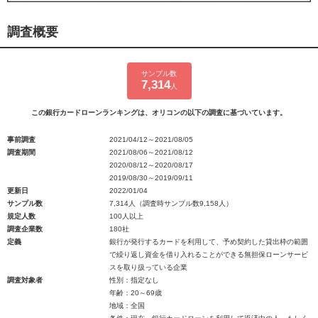
調査概要
サンプル数
7,314
人
この銀行カードローンランキングは、オリコンの以下の調査に基づいています。
事前調査
2021/04/12～2021/08/05
調査期間
2021/08/06～2021/08/12
2020/08/12～2020/08/17
2019/08/30～2019/09/11
更新日
2022/01/04
サンプル数
7,314人（調査時サンプル数9,158人）
規定人数
100人以上
調査企業数
180社
定義
銀行が発行するカードを利用して、予め契約した貸出枠の範囲
で繰り返し資金を借り入れることができる無担保ローンサービ
スを取り扱っている企業
調査対象者
性別：指定なし
年齢：20～69歳
地域：全国