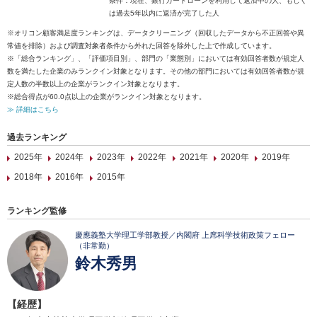
条件：現在、銀行カードローンを利用して返済中の人、もしく
は過去5年以内に返済が完了した人
※オリコン顧客満足度ランキングは、データクリーニング（回収したデータから不正回答や異
常値を排除）および調査対象者条件から外れた回答を除外した上で作成しています。
※「総合ランキング」、「評価項目別」、部門の「業態別」においては有効回答者数が規定人
数を満たした企業のみランクイン対象となります。その他の部門においては有効回答者数が規
定人数の半数以上の企業がランクイン対象となります。
※総合得点が60.0点以上の企業がランクイン対象となります。
≫ 詳細はこちら
過去ランキング
2025年
2024年
2023年
2022年
2021年
2020年
2019年
2018年
2016年
2015年
ランキング監修
慶應義塾大学理工学部教授／内閣府 上席科学技術政策フェロー
（非常勤）
鈴木秀男
【経歴】