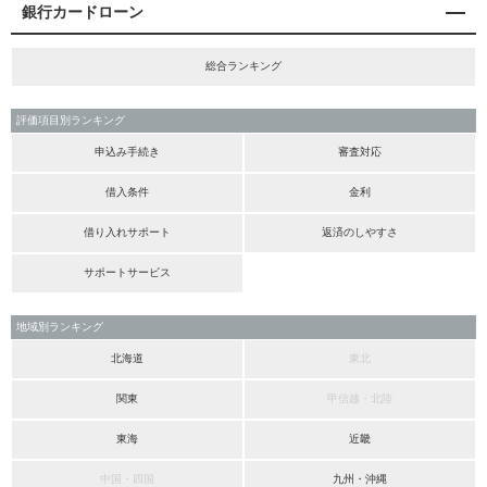
銀行カードローン
総合ランキング
評価項目別ランキング
申込み手続き
審査対応
借入条件
金利
借り入れサポート
返済のしやすさ
サポートサービス
地域別ランキング
北海道
東北
関東
甲信越・北陸
東海
近畿
中国・四国
九州・沖縄