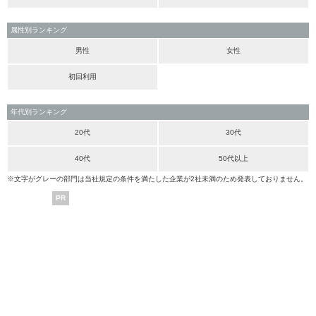
属性別ランキング
男性
女性
初回利用
年代別ランキング
20代
30代
40代
50代以上
※文字がグレーの部門は当社規定の条件を満たした企業が2社未満のため発表しておりません。
PR