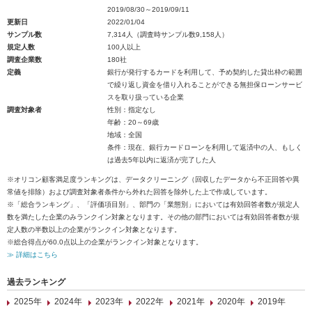
2019/08/30～2019/09/11
更新日
2022/01/04
サンプル数
7,314人（調査時サンプル数9,158人）
規定人数
100人以上
調査企業数
180社
定義
銀行が発行するカードを利用して、予め契約した貸出枠の範囲
で繰り返し資金を借り入れることができる無担保ローンサービ
スを取り扱っている企業
調査対象者
性別：指定なし
年齢：20～69歳
地域：全国
条件：現在、銀行カードローンを利用して返済中の人、もしく
は過去5年以内に返済が完了した人
※オリコン顧客満足度ランキングは、データクリーニング（回収したデータから不正回答や異
常値を排除）および調査対象者条件から外れた回答を除外した上で作成しています。
※「総合ランキング」、「評価項目別」、部門の「業態別」においては有効回答者数が規定人
数を満たした企業のみランクイン対象となります。その他の部門においては有効回答者数が規
定人数の半数以上の企業がランクイン対象となります。
※総合得点が60.0点以上の企業がランクイン対象となります。
≫ 詳細はこちら
過去ランキング
2025年
2024年
2023年
2022年
2021年
2020年
2019年