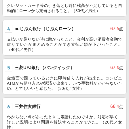
クレジットカード等の引き落とし時に残高が不足していると自
動的にローンから充当されること。（50代／男性）
auじぶん銀行（じぶんローン）
67
.9
点
支払いが足りない時に助かったこと。金利が高い消費者金融で
借りていたがまとめることができ支払い額が下がったこと。
（40代／男性）
三菱UFJ銀行（バンクイック）
67
.6
点
金銭面で困っているときに即時借り入れが出来た。コンビニ
ATMから借り入れや返済が出来て、かつ手数料がかからないた
め、とてもいいと感じた。（30代／女性）
三井住友銀行
66
.4
点
わからない点があったときに電話したのですか、対応が早く、
詳しい説明により問題を解決することができた。（20代／女
性）