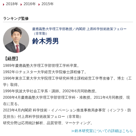
2018年
2016年
2015年
ランキング監修
慶應義塾大学理工学部教授／内閣府 上席科学技術政策フェロー
（非常勤）
鈴木秀男
【経歴】
1989年慶應義塾大学理工学部管理工学科卒業。
1992年ロチェスター大学経営大学院修士課程修了。
1996年東京工業大学大学院理工学研究科博士課程経営工学専攻修了。博士（工
学）取得。
1996年筑波大学社会工学系・講師。2002年6月同助教授。
2008年4月慶應義塾大学理工学部管理工学科・准教授。2011年4月同教授、現
在に至る。
2023年4月内閣府 科学技術・イノベーション推進事務局参事官（インフラ・防
災担当）付上席科学技術政策フェロー（非常勤）
研究分野は応用統計解析、品質管理、マーケティング。
≫鈴木研究室についての詳細はこちら