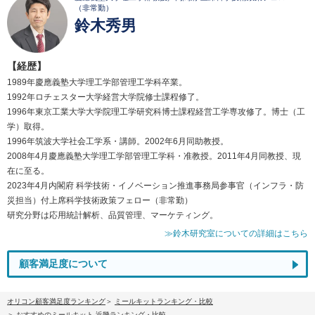
（非常勤）
鈴木秀男
【経歴】
1989年慶應義塾大学理工学部管理工学科卒業。
1992年ロチェスター大学経営大学院修士課程修了。
1996年東京工業大学大学院理工学研究科博士課程経営工学専攻修了。博士（工
学）取得。
1996年筑波大学社会工学系・講師。2002年6月同助教授。
2008年4月慶應義塾大学理工学部管理工学科・准教授。2011年4月同教授、現
在に至る。
2023年4月内閣府 科学技術・イノベーション推進事務局参事官（インフラ・防
災担当）付上席科学技術政策フェロー（非常勤）
研究分野は応用統計解析、品質管理、マーケティング。
≫鈴木研究室についての詳細はこちら
顧客満足度について
オリコン顧客満足度ランキング
ミールキットランキング・比較
おすすめのミールキット 近畿ランキング・比較