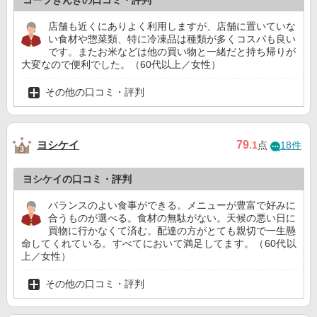
コープきんきの口コミ・評判
店舗も近くにありよく利用しますが、店舗に置いていな
い食材や惣菜類、特に冷凍品は種類が多くコスパも良い
です。またお米などは他の買い物と一緒だと持ち帰りが
大変なので便利でした。（60代以上／女性）
その他の口コミ・評判
ヨシケイ
79
.1
点
18件
ヨシケイの口コミ・評判
バランスのよい食事ができる。メニューが豊富で好みに
合うものが選べる。食材の無駄がない。天候の悪い日に
買物に行かなくて済む。配達の方がとても親切で一生懸
命してくれている。すべてにおいて満足してます。（60代以
上／女性）
その他の口コミ・評判