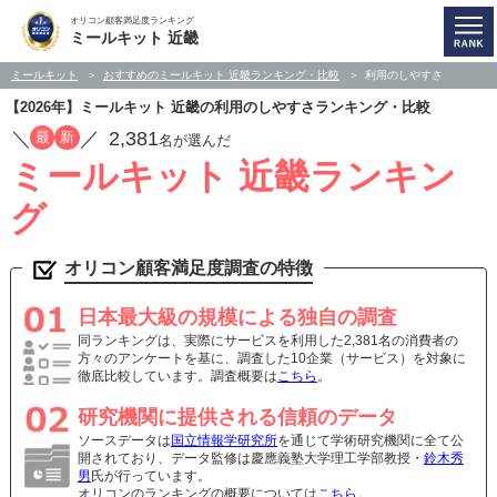
オリコン顧客満足度ランキング
ミールキット 近畿
ミールキット
おすすめのミールキット 近畿ランキング・比較
利用のしやすさ
【2026年】ミールキット 近畿の利用のしやすさランキング・比較
／
／
2,381
最
新
名が選んだ
ミールキット 近畿ランキン
グ
オリコン顧客満足度調査の特徴
日本最大級の規模による独自の調査
同ランキングは、実際にサービスを利用した2,381名の消費者の
方々のアンケートを基に、調査した10企業（サービス）を対象に
徹底比較しています。調査概要は
こちら
。
研究機関に提供される信頼のデータ
ソースデータは
国立情報学研究所
を通じて学術研究機関に全て公
開されており、データ監修は慶應義塾大学理工学部教授・
鈴木秀
男
氏が行っています。
オリコンのランキングの概要については
こちら
。