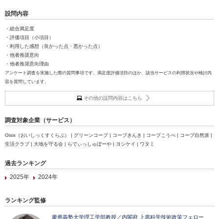
設問内容
・総合満足度
・評価項目（小項目）
・利用した感想（良かった点・悪かった点）
・他者推奨意向
・他者推奨意向理由
アンケート調査を実施した際の質問事項です。満足度評価項目のほか、該当サービスの利用状況や検討内
容を質問しています。
その他の設問内容はこちら
調査対象企業（サービス）
Oisix（おいしっくすくらぶ） | グリーンコープ | コープきんき | コープこうべ | コープ自然派 |
生活クラブ | 大地を守る会 | らでぃっしゅぼーや | ヨシケイ | ワタミ
過去ランキング
2025年
2024年
ランキング監修
慶應義塾大学理工学部教授／内閣府 上席科学技術政策フェロー