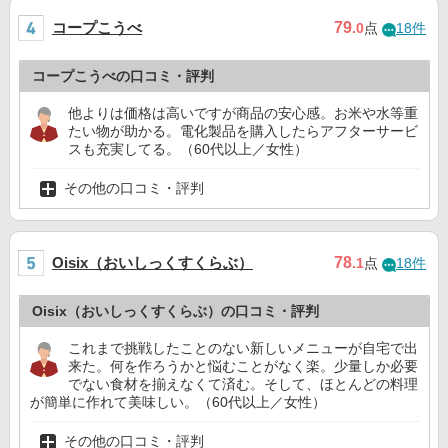
コープこうべ
79
.0
点
18件
コープこうべの口コミ・評判
他よりは価格は高いですが商品の安心感。お米や水等重
たい物が助かる。電化製品を購入したらアフターサービ
スも充実してる。（60代以上／女性）
その他の口コミ・評判
Oisix（おいしっくすくらぶ）
78
.1
点
18件
Oisix（おいしっくすくらぶ）の口コミ・評判
これまで挑戦したことのない新しいメニューが自宅で出
来た。何を作ろうかと悩むことがなく楽。少量しか必要
でない食材を揃えなくて済む。そして、ほとんどの料理
が簡単に作れて美味しい。（60代以上／女性）
その他の口コミ・評判