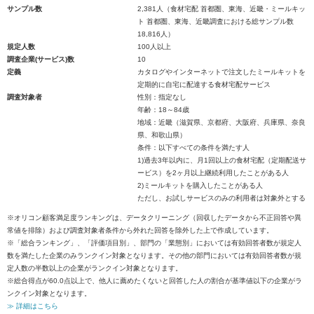
サンプル数
2,381人（食材宅配 首都圏、東海、近畿・ミールキッ
ト 首都圏、東海、近畿調査における総サンプル数
18,816人）
規定人数
100人以上
調査企業(サービス)数
10
定義
カタログやインターネットで注文したミールキットを
定期的に自宅に配達する食材宅配サービス
調査対象者
性別：指定なし
年齢：18～84歳
地域：近畿（滋賀県、京都府、大阪府、兵庫県、奈良
県、和歌山県）
条件：以下すべての条件を満たす人
1)過去3年以内に、月1回以上の食材宅配（定期配送サ
ービス）を2ヶ月以上継続利用したことがある人
2)ミールキットを購入したことがある人
ただし、お試しサービスのみの利用者は対象外とする
※オリコン顧客満足度ランキングは、データクリーニング（回収したデータから不正回答や異
常値を排除）および調査対象者条件から外れた回答を除外した上で作成しています。
※「総合ランキング」、「評価項目別」、部門の「業態別」においては有効回答者数が規定人
数を満たした企業のみランクイン対象となります。その他の部門においては有効回答者数が規
定人数の半数以上の企業がランクイン対象となります。
※総合得点が60.0点以上で、他人に薦めたくないと回答した人の割合が基準値以下の企業がラ
ンクイン対象となります。
≫ 詳細はこちら