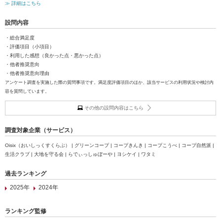
≫ 詳細はこちら
設問内容
・総合満足度
・評価項目（小項目）
・利用した感想（良かった点・悪かった点）
・他者推奨意向
・他者推奨意向理由
アンケート調査を実施した際の質問事項です。満足度評価項目のほか、該当サービスの利用状況や検討内
容を質問しています。
その他の設問内容はこちら
調査対象企業（サービス）
Oisix（おいしっくすくらぶ） | グリーンコープ | コープきんき | コープこうべ | コープ自然派 |
生活クラブ | 大地を守る会 | らでぃっしゅぼーや | ヨシケイ | ワタミ
過去ランキング
2025年
2024年
ランキング監修