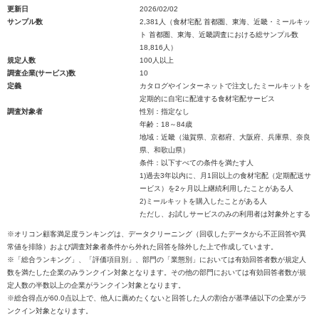
更新日
2026/02/02
サンプル数
2,381人（食材宅配 首都圏、東海、近畿・ミールキッ
ト 首都圏、東海、近畿調査における総サンプル数
18,816人）
規定人数
100人以上
調査企業(サービス)数
10
定義
カタログやインターネットで注文したミールキットを
定期的に自宅に配達する食材宅配サービス
調査対象者
性別：指定なし
年齢：18～84歳
地域：近畿（滋賀県、京都府、大阪府、兵庫県、奈良
県、和歌山県）
条件：以下すべての条件を満たす人
1)過去3年以内に、月1回以上の食材宅配（定期配送サ
ービス）を2ヶ月以上継続利用したことがある人
2)ミールキットを購入したことがある人
ただし、お試しサービスのみの利用者は対象外とする
※オリコン顧客満足度ランキングは、データクリーニング（回収したデータから不正回答や異
常値を排除）および調査対象者条件から外れた回答を除外した上で作成しています。
※「総合ランキング」、「評価項目別」、部門の「業態別」においては有効回答者数が規定人
数を満たした企業のみランクイン対象となります。その他の部門においては有効回答者数が規
定人数の半数以上の企業がランクイン対象となります。
※総合得点が60.0点以上で、他人に薦めたくないと回答した人の割合が基準値以下の企業がラ
ンクイン対象となります。