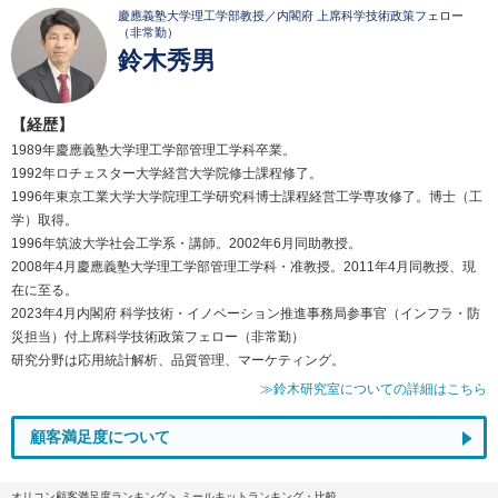
慶應義塾大学理工学部教授／内閣府 上席科学技術政策フェロー
（非常勤）
鈴木秀男
【経歴】
1989年慶應義塾大学理工学部管理工学科卒業。
1992年ロチェスター大学経営大学院修士課程修了。
1996年東京工業大学大学院理工学研究科博士課程経営工学専攻修了。博士（工
学）取得。
1996年筑波大学社会工学系・講師。2002年6月同助教授。
2008年4月慶應義塾大学理工学部管理工学科・准教授。2011年4月同教授、現
在に至る。
2023年4月内閣府 科学技術・イノベーション推進事務局参事官（インフラ・防
災担当）付上席科学技術政策フェロー（非常勤）
研究分野は応用統計解析、品質管理、マーケティング。
≫鈴木研究室についての詳細はこちら
顧客満足度について
オリコン顧客満足度ランキング
ミールキットランキング・比較