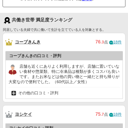
共働き世帯 満足度ランキング
同居している夫婦で共に働いて生計を立てている人を対象とする。
コープきんき
76
.3
点
18件
コープきんきの口コミ・評判
店舗も近くにありよく利用しますが、店舗に置いていな
い食材や惣菜類、特に冷凍品は種類が多くコスパも良い
です。またお米などは他の買い物と一緒だと持ち帰りが
大変なので便利でした。（60代以上／女性）
その他の口コミ・評判
ヨシケイ
75
.7
点
18件