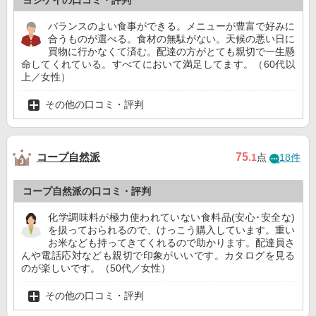
ヨシケイの口コミ・評判
バランスのよい食事ができる。メニューが豊富で好みに
合うものが選べる。食材の無駄がない。天候の悪い日に
買物に行かなくて済む。配達の方がとても親切で一生懸
命してくれている。すべてにおいて満足してます。（60代以
上／女性）
その他の口コミ・評判
コープ自然派
75
.1
点
18件
コープ自然派の口コミ・評判
化学調味料が極力使われていない食料品(安心･安全な)
を扱っておられるので、けっこう購入しています。重い
お米なども持ってきてくれるので助かります。配達員さ
んや電話応対なども親切で印象がいいです。カタログを見る
のが楽しいです。（50代／女性）
その他の口コミ・評判