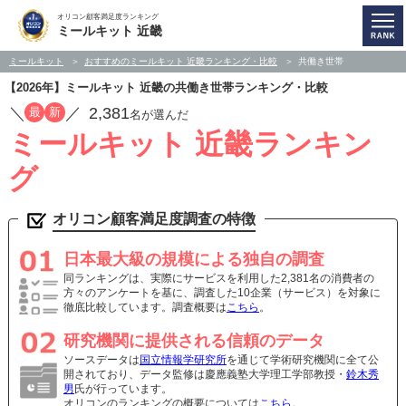
オリコン顧客満足度ランキング
ミールキット 近畿
ミールキット
おすすめのミールキット 近畿ランキング・比較
共働き世帯
【2026年】ミールキット 近畿の共働き世帯ランキング・比較
／
／
2,381
最
新
名が選んだ
ミールキット 近畿ランキン
グ
オリコン顧客満足度調査の特徴
日本最大級の規模による独自の調査
同ランキングは、実際にサービスを利用した2,381名の消費者の
方々のアンケートを基に、調査した10企業（サービス）を対象に
徹底比較しています。調査概要は
こちら
。
研究機関に提供される信頼のデータ
ソースデータは
国立情報学研究所
を通じて学術研究機関に全て公
開されており、データ監修は慶應義塾大学理工学部教授・
鈴木秀
男
氏が行っています。
オリコンのランキングの概要については
こちら
。