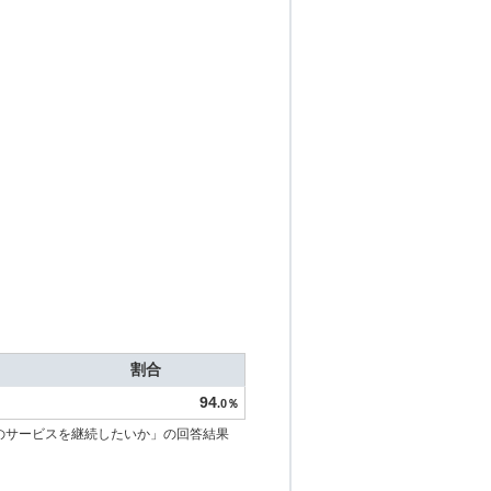
割合
94
.0％
のサービスを継続したいか」の回答結果