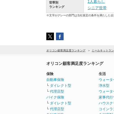
1人暮らし
世帯別
ランキング
シニア世帯
※文字がグレーの部門は当社規定の条件を満たした企
オリコン顧客満足度ランキング
ミールキットラン
オリコン顧客満足度ランキング
保険
生活
自動車保険
ウォータ
└
ダイレクト型
浄水型
└
代理店型
ウォータ
バイク保険
家事代行
└
ダイレクト型
ハウスク
└
代理店型
コインラ