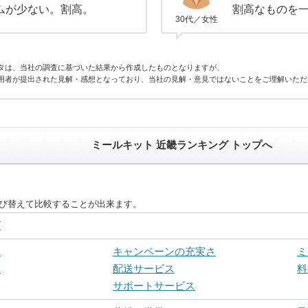
ムが少ない。割高。
割高なものを
30代／女性
タは、当社の調査に基づいた結果から作成したものとなりますが、
用者が提出された見解・感想となっており、当社の見解・意見ではないことをご理解いただ
ミールキット 近畿ランキング トップへ
並び替えて比較することが出来ます。
グ
さ
キャンペーンの充実さ
ミ
さ
配送サービス
料
サポートサービス