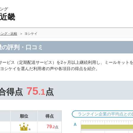
ング
 近畿
キング・比較
ヨシケイ
畿の評判・口コミ
配サービス（定期配送サービス）を2ヶ月以上継続利用し、ミールキット
、ヨシケイを選んだ利用者の声や各項目の得点を紹介。
75
合得点
.1
点
ランクイン企業の平均点との
順位
得点
A
79
.2
点