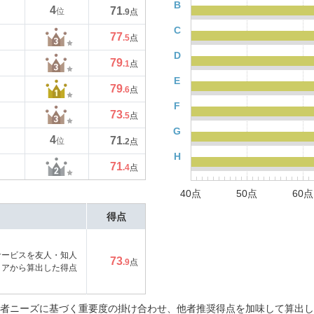
B
4
71
位
.9
点
C
77
.5
点
D
79
.1
点
E
79
.6
点
F
73
.5
点
G
4
71
位
.2
点
H
71
.4
点
40点
50点
60点
得点
サービスを友人・知人
73
.9
点
コアから算出した得点
者ニーズに基づく重要度の掛け合わせ、他者推奨得点を加味して算出し