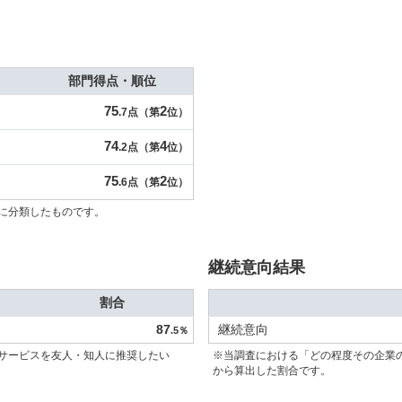
部門得点・順位
75
2
.7点（第
位）
74
4
.2点（第
位）
75
2
.6点（第
位）
に分類したものです。
継続意向結果
割合
87
継続意向
.5％
サービスを友人・知人に推奨したい
※当調査における「どの程度その企業
から算出した割合です。