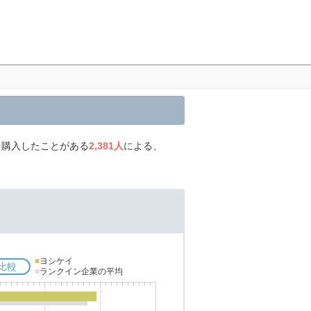
を購入したことがある
2,381人
による、
■
ヨシケイ
比較
■
ランクイン企業の平均