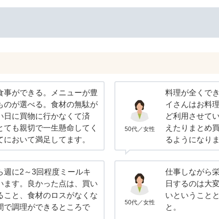
食事ができる。メニューが豊
料理が全くで
ものが選べる。食材の無駄が
イさんはお料理
い日に買物に行かなくて済
ど利用させて
とても親切で一生懸命してく
えたりまとめ
50代／女性
てにおいて満足してます。
るようになり
ら週に2～3回程度ミールキ
仕事しながら
います。良かった点は、買い
日するのは大
ること、食材のロスがなくな
いということ
50代／女性
間で調理ができるところで
と。