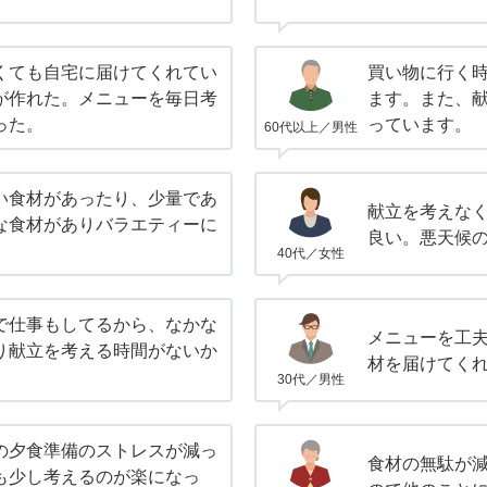
くても自宅に届けてくれてい
買い物に行く
が作れた。メニューを毎日考
ます。また、
った。
っています。
60代以上／男性
い食材があったり、少量であ
献立を考えな
な食材がありバラエティーに
良い。悪天候
40代／女性
で仕事もしてるから、なかな
メニューを工
り献立を考える時間がないか
材を届けてく
30代／男性
の夕食準備のストレスが減っ
食材の無駄が
も少し考えるのが楽になっ