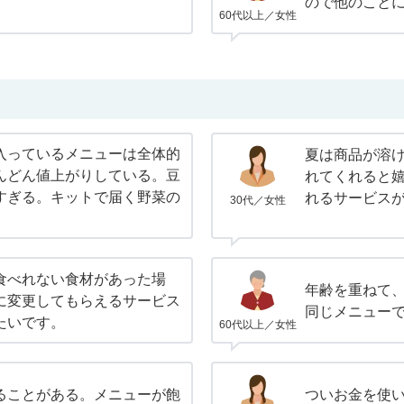
ので他のこと
60代以上／女性
入っているメニューは全体的
夏は商品が溶
んどん値上がりしている。豆
れてくれると
すぎる。キットで届く野菜の
れるサービス
30代／女性
。
食べれない食材があった場
年齢を重ねて
に変更してもらえるサービス
同じメニュー
たいです。
60代以上／女性
ることがある。メニューが飽
ついお金を使