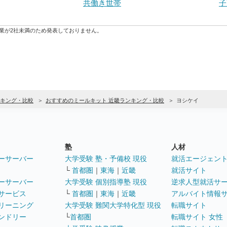
共働き世帯
子
業が2社未満のため発表しておりません。
キング・比較
おすすめのミールキット 近畿ランキング・比較
ヨシケイ
塾
人材
ーサーバー
大学受験 塾・予備校 現役
就活エージェン
└
首都圏
｜
東海
｜
近畿
就活サイト
ーサーバー
大学受験 個別指導塾 現役
逆求人型就活サ
サービス
└
首都圏
｜
東海
｜
近畿
アルバイト情報
リーニング
大学受験 難関大学特化型 現役
転職サイト
ンドリー
└
首都圏
転職サイト 女性