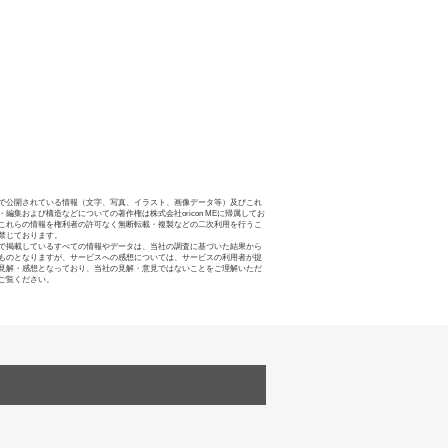
で公開されている情報（文字、写真、イラスト、画像データ等）及びこれ
・編集および構造などについての著作権は株式会社oricon MEに帰属してお
これらの情報を権利者の許可なく無断転載・複製などの二次利用を行うこ
禁じております。
で掲載しているすべての情報やデータは、当社の調査に基づいた結果から
ものとなりますが、サービスへの感想については、サービスの利用者が提
見解・感想となっており、当社の見解・意見ではないことをご理解いただ
ご覧ください。