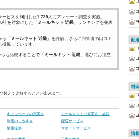
サービスを利用した
1,739
人にアンケート調査を実施。
10
社を対象にした「
ミールキット 近畿
」ランキングを発表
から「
ミールキット 近畿
」を評価。さらに回答者の口コミ
配
も掲載しています。
からも比較することで「
ミールキット 近畿
」選びにお役立
料
並び替えて比較することが出来ます。
キャンペーンの充実さ
ミールキットの充実さ・品質
利用のしやすさ
配送サービス
情報提供
サポートサービス
情