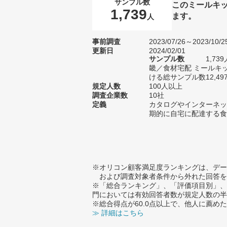
サンプル数
このミールキ
1,739
ます。
人
事前調査
2023/07/26～2023/10/2
更新日
2024/02/01
サンプル数
1,7
畿／食材宅配 ミールキ
ける総サンプル数12,49
規定人数
100人以上
調査企業数
10社
定義
カタログやインターネッ
期的に自宅に配達する食
※オリコン顧客満足度ランキングは、デー
および調査対象者条件から外れた回答を
※「総合ランキング」、「評価項目別」、
門においては有効回答者数が規定人数の半
※総合得点が60.0点以上で、他人に薦
≫ 詳細はこちら