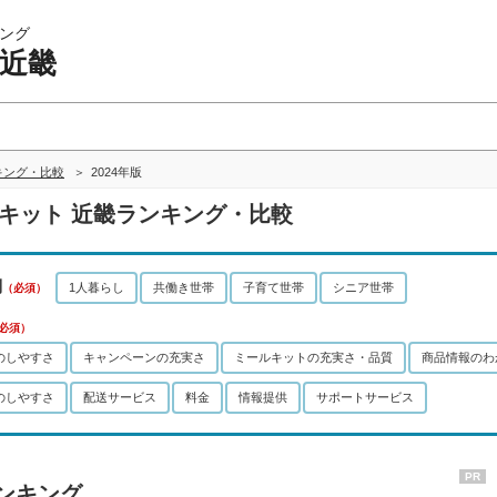
ング
 近畿
キング・比較
2024年版
ルキット 近畿ランキング・比較
別
1人暮らし
共働き世帯
子育て世帯
シニア世帯
（必須）
必須）
のしやすさ
キャンペーンの充実さ
ミールキットの充実さ・品質
商品情報のわ
のしやすさ
配送サービス
料金
情報提供
サポートサービス
PR
ランキング