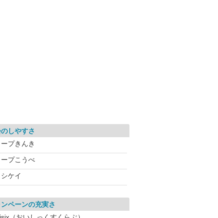
会のしやすさ
コープきんき
コープこうべ
ヨシケイ
ャンペーンの充実さ
isix（おいしっくすくらぶ）