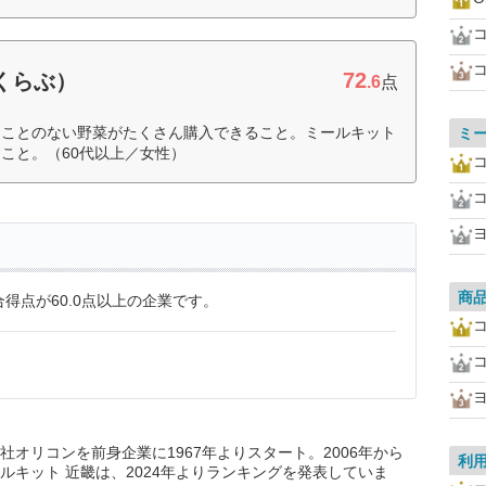
72
すくらぶ）
.6
点
たことのない野菜がたくさん購入できること。ミールキット
ミ
こと。（60代以上／女性）
商
得点が60.0点以上の企業です。
オリコンを前身企業に1967年よりスタート。2006年から
利
ルキット 近畿は、2024年よりランキングを発表していま