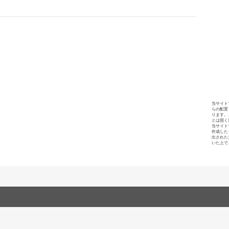
当サイト
らの配置
ります。
とは固く
当サイト
作成した
出された
いた上で