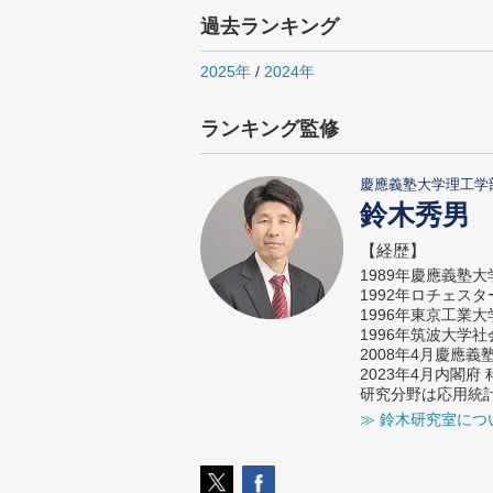
過去ランキング
2025年
/
2024年
ランキング監修
慶應義塾大学理工学
鈴木秀男
【経歴】
1989年慶應義塾
1992年ロチェス
1996年東京工業
1996年筑波大学
2008年4月慶應
2023年4月内閣
研究分野は応用統
≫ 鈴木研究室につ