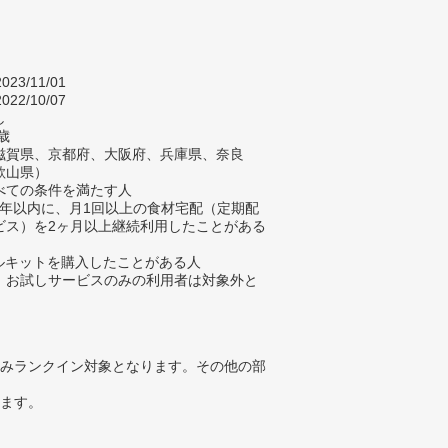
023/11/01
022/10/07
し
歳
滋賀県、京都府、大阪府、兵庫県、奈良
歌山県）
べての条件を満たす人
去2年以内に、月1回以上の食材宅配（定期配
ビス）を2ヶ月以上継続利用したことがある
ールキットを購入したことがある人
、お試しサービスのみの利用者は対象外と
みランクイン対象となります。その他の部
ります。