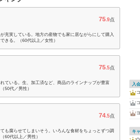
75
.9
点
品が充実している。地方の産物でも家に居ながらにして購入
できる。（60代以上／女性）
75
.5
点
されている。生、加工済など、商品のラインナップが豊富
入
（50代／男性）
74
.5
点
しても腐らせてしまいそう。いろんな食材をちょっとずつ調
キ
（60代以上／男性）
O