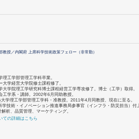
部教授／内閣府 上席科学技術政策フェロー（非常勤）
大学理工学部管理工学科卒業。
ター大学経営大学院修士課程修了。
大学大学院理工学研究科博士課程経営工学専攻修了。博士（工学）取得。
社会工学系・講師。2002年6月同助教授。
義塾大学理工学部管理工学科・准教授。2011年4月同教授、現在に至る。
府 科学技術・イノベーション推進事務局参事官（インフラ・防災担当）
計解析、品質管理、マーケティング。
いての詳細はこちら