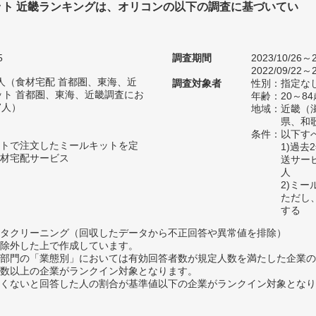
ット 近畿ランキングは、オリコンの以下の調査に基づいてい
5
調査期間
2023/10/26～2
2022/09/22～2
39人（食材宅配 首都圏、東海、近
調査対象者
性別：指定な
ット 首都圏、東海、近畿調査にお
年齢：20～84
7人）
地域：近畿（
県、和
条件：以下す
トで注文したミールキットを定
1)過
材宅配サービス
送サー
人
2)ミ
ただし
する
タクリーニング（回収したデータから不正回答や異常値を排除）
除外した上で作成しています。
部門の「業態別」においては有効回答者数が規定人数を満たした企業の
数以上の企業がランクイン対象となります。
めたくないと回答した人の割合が基準値以下の企業がランクイン対象とな