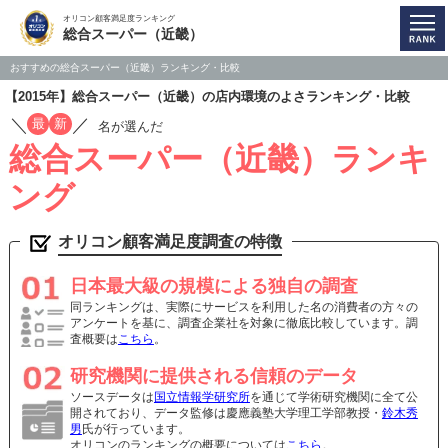
オリコン顧客満足度ランキング
総合スーパー（近畿）
おすすめの総合スーパー（近畿）ランキング・比較
【2015年】総合スーパー（近畿）の店内環境のよさランキング・比較
／
／
最
新
名が選んだ
総合スーパー（近畿）ランキ
ング
オリコン顧客満足度調査の特徴
日本最大級の規模による独自の調査
同ランキングは、実際にサービスを利用した名の消費者の方々の
アンケートを基に、調査企業社を対象に徹底比較しています。調
査概要は
こちら
。
研究機関に提供される信頼のデータ
ソースデータは
国立情報学研究所
を通じて学術研究機関に全て公
開されており、データ監修は慶應義塾大学理工学部教授・
鈴木秀
男
氏が行っています。
オリコンのランキングの概要については
こちら
。