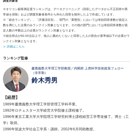
調査対象者
※オリコン顧客満足度ランキングは、データクリーニング（回収したデータから不正回答や異
常値を排除）および調査対象者条件から外れた回答を除外した上で作成しています。
※「総合ランキング」、「評価項目別」、部門の「業態別」においては有効回答者数が規定人
数を満たした企業のみランクイン対象となります。その他の部門においては有効回答者数が規
定人数の半数以上の企業がランクイン対象となります。
※総合得点が60.00点以上で、他人に薦めたくないと回答した人の割合が基準値以下の企業がラ
ンクイン対象となります。
≫ 詳細はこちら
ランキング監修
慶應義塾大学理工学部教授／内閣府 上席科学技術政策フェロー
（非常勤）
鈴木秀男
【経歴】
1989年慶應義塾大学理工学部管理工学科卒業。
1992年ロチェスター大学経営大学院修士課程修了。
1996年東京工業大学大学院理工学研究科博士課程経営工学専攻修了。博士（工
学）取得。
1996年筑波大学社会工学系・講師。2002年6月同助教授。