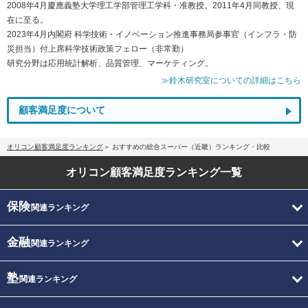
2008年4月慶應義塾大学理工学部管理工学科・准教授。2011年4月同教授、現
在に至る。
2023年4月内閣府 科学技術・イノベーション推進事務局参事官（インフラ・防
災担当）付上席科学技術政策フェロー（非常勤）
研究分野は応用統計解析、品質管理、マーケティング。
≫鈴木研究室についての詳細はこちら
顧客満足度について
オリコン顧客満足度ランキング
おすすめの総合スーパー（近畿）ランキング・比較
オリコン顧客満足度
ランキング一覧
保険
関連ランキング
金融
関連ランキング
塾
関連ランキング