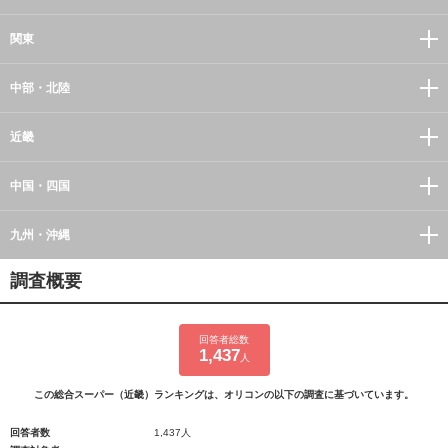
関東
中部・北陸
近畿
中国・四国
九州・沖縄
調査概要
回答者総数
1,437
人
この総合スーパー（近畿）ランキングは、オリコンの以下の調査に基づいています。
回答者数
1,437人