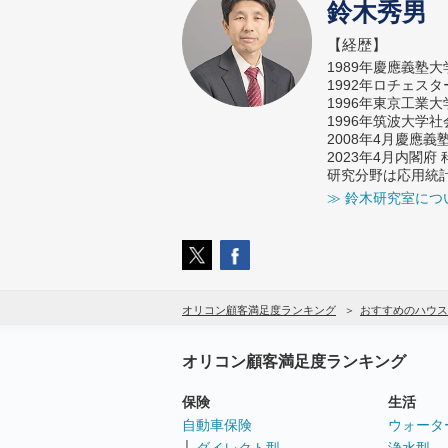
鈴木秀男
【経歴】
1989年慶應義塾
1992年ロチェス
1996年東京工業
1996年筑波大学
2008年4月慶應
2023年4月内閣
研究分野は応用統
≫ 鈴木研究室につ
オリコン顧客満足度ランキング
おすすめのハウス
オリコン顧客満足度ランキング
保険
生活
自動車保険
ウォータ