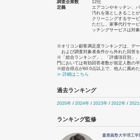
調査企業数
12社
定義
エアコンやキッチン、バ
汚れを落としきることが
クリーニングするサービ
ただし、家事代行サービ
ッチングサービスは対象
※オリコン顧客満足度ランキングは、デー
および調査対象者条件から外れた回答を
※「総合ランキング」、「評価項目別」、
門においては有効回答者数が規定人数の半
※総合得点が60.0点以上で、他人に薦
≫ 詳細はこちら
過去ランキング
2025年
/
2024年
/
2023年
/
2022年
/
202
ランキング監修
慶應義塾大学理工学