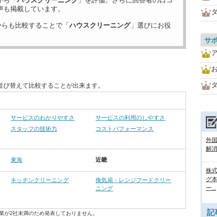
から「
ハウスクリーニング
」を評価。さらに回答者の口コ
声も掲載しています。
からも比較することで「
ハウスクリーニング
」選びにお役
サ
並び替えて比較することが出来ます。
サービスのわかりやすさ
サービスの利用のしやすさ
スタッフの技術力
コストパフォーマンス
外
解消
東海
近畿
株式
グ
キッチンクリーニング
換気扇・レンジフードクリー
ー...
ニング
記
業が2社未満のため発表しておりません。