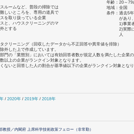
年齢：20～79
スルームなど、普段の掃除では
地域：全国
難しいところを、専用の道具で
条件：過去5
スを取り扱っている企業
があり
スと、ハウスクリーニングのマ
1)事
外とする
2)実
人
タクリーニング（回収したデータから不正回答や異常値を排除）
除外した上で作成しています。
部門の「業態別」においては有効回答者数が規定人数を満たした企業の
数以上の企業がランクイン対象となります。
めたくないと回答した人の割合が基準値以下の企業がランクイン対象とな
1年
/
2020年
/
2019年
/
2018年
部教授／内閣府 上席科学技術政策フェロー（非常勤）