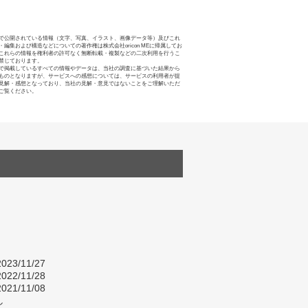
で公開されている情報（文字、写真、イラスト、画像データ等）及びこれ
・編集および構造などについての著作権は株式会社oricon MEに帰属してお
これらの情報を権利者の許可なく無断転載・複製などの二次利用を行うこ
禁じております。
で掲載しているすべての情報やデータは、当社の調査に基づいた結果から
ものとなりますが、サービスへの感想については、サービスの利用者が提
見解・感想となっており、当社の見解・意見ではないことをご理解いただ
ご覧ください。
023/11/27
022/11/28
021/11/08
し