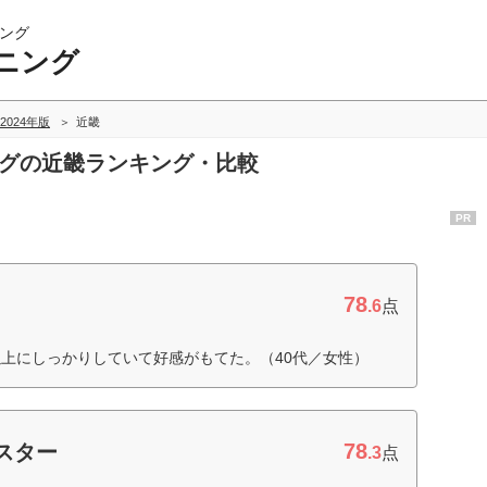
ング
ニング
2024年版
近畿
ングの近畿ランキング・比較
PR
78
.6
点
上にしっかりしていて好感がもてた。（40代／女性）
78
スター
.3
点