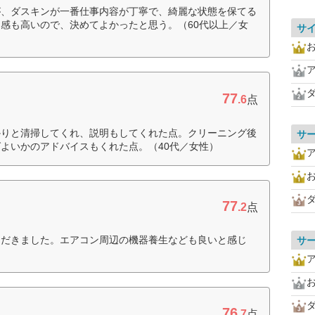
が、ダスキンが一番仕事内容が丁寧で、綺麗な状態を保てる
感も高いので、決めてよかったと思う。（60代以上／女
サ
77
.6
点
かりと清掃してくれ、説明もしてくれた点。クリーニング後
サ
よいかのアドバイスもくれた点。（40代／女性）
77
.2
点
ただきました。エアコン周辺の機器養生なども良いと感じ
サ
76
.7
点