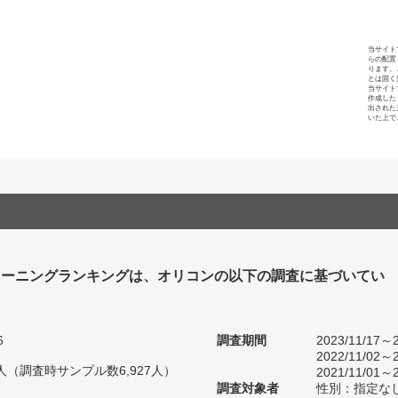
当サイト
らの配置
ります。
とは固く
当サイト
作成した
出された
いた上で
リーニングランキングは、オリコンの以下の調査に基づいてい
6
調査期間
2023/11/17～2
2022/11/02～2
11人（調査時サンプル数6,927人）
2021/11/01～2
調査対象者
性別：指定な