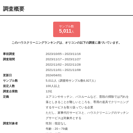
調査概要
サンプル数
5,011
人
このハウスクリーニングランキングは、オリコンの以下の調査に基づいています。
事前調査
2023/10/05～2023/11/16
調査期間
2023/11/17～2023/11/27
2022/11/02～2022/11/28
2021/11/01～2021/11/08
更新日
2024/04/01
サンプル数
5,011人（調査時サンプル数6,927人）
規定人数
100人以上
調査企業数
12社
定義
エアコンやキッチン、バスルームなど、普段の掃除では汚れを
落としきることが難しいところを、専用の道具でクリーニング
するサービスを取り扱っている企業
ただし、家事代行サービスと、ハウスクリーニングのマッチン
グサービスは対象外とする
調査対象者
性別：指定なし
年齢：20～79歳