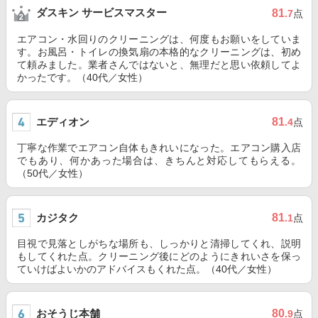
ダスキン サービスマスター
81
.7
点
エアコン・水回りのクリーニングは、何度もお願いをしていま
す。お風呂・トイレの換気扇の本格的なクリーニングは、初め
て頼みました。業者さんではないと、無理だと思い依頼してよ
かったです。（40代／女性）
エディオン
81
.4
点
丁寧な作業でエアコン自体もきれいになった。エアコン購入店
でもあり、何かあった場合は、きちんと対応してもらえる。
（50代／女性）
カジタク
81
.1
点
目視で見落としがちな場所も、しっかりと清掃してくれ、説明
もしてくれた点。クリーニング後にどのようにきれいさを保っ
ていけばよいかのアドバイスもくれた点。（40代／女性）
おそうじ本舗
80
.9
点