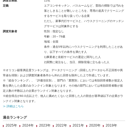
調査企業数
12社
定義
エアコンやキッチン、バスルームなど、普段の掃除では汚れを
落としきることが難しいところを、専用の道具でクリーニング
するサービスを取り扱っている企業
ただし、家事代行サービスと、ハウスクリーニングのマッチン
グサービスは対象外とする
調査対象者
性別：指定なし
年齢：20～79歳
地域：全国
条件：過去5年以内にハウスクリーニングを利用したことがあ
り、以下すべての条件を満たす人
1)事業者と依頼サービスの選定に関与した人
2)実際に発注をし、当日、掃除現場に立ち会った人
※オリコン顧客満足度ランキングは、データクリーニング（回収したデータから不正回答や異
常値を排除）および調査対象者条件から外れた回答を除外した上で作成しています。
※「総合ランキング」、「評価項目別」、部門の「業態別」においては有効回答者数が規定人
数を満たした企業のみランクイン対象となります。その他の部門においては有効回答者数が規
定人数の半数以上の企業がランクイン対象となります。
※総合得点が60.0点以上で、他人に薦めたくないと回答した人の割合が基準値以下の企業がラ
ンクイン対象となります。
≫ 詳細はこちら
過去ランキング
2025年
2024年
2023年
2022年
2021年
2020年
2019年