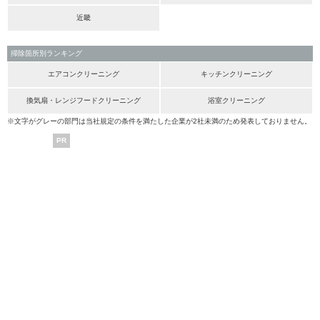
近畿
掃除箇所別ランキング
エアコンクリーニング
キッチンクリーニング
換気扇・レンジフードクリーニング
浴室クリーニング
※文字がグレーの部門は当社規定の条件を満たした企業が2社未満のため発表しておりません。
PR