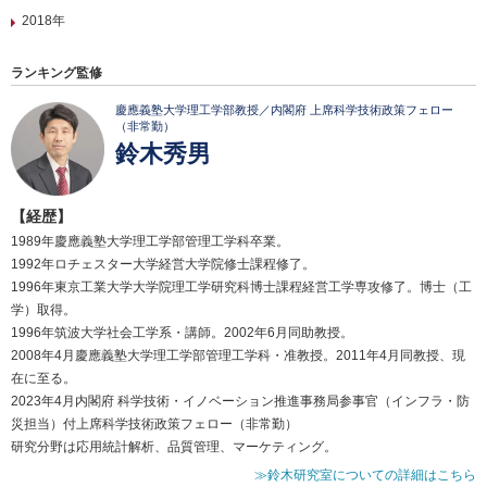
2018年
ランキング監修
慶應義塾大学理工学部教授／内閣府 上席科学技術政策フェロー
（非常勤）
鈴木秀男
【経歴】
1989年慶應義塾大学理工学部管理工学科卒業。
1992年ロチェスター大学経営大学院修士課程修了。
1996年東京工業大学大学院理工学研究科博士課程経営工学専攻修了。博士（工
学）取得。
1996年筑波大学社会工学系・講師。2002年6月同助教授。
2008年4月慶應義塾大学理工学部管理工学科・准教授。2011年4月同教授、現
在に至る。
2023年4月内閣府 科学技術・イノベーション推進事務局参事官（インフラ・防
災担当）付上席科学技術政策フェロー（非常勤）
研究分野は応用統計解析、品質管理、マーケティング。
≫鈴木研究室についての詳細はこちら