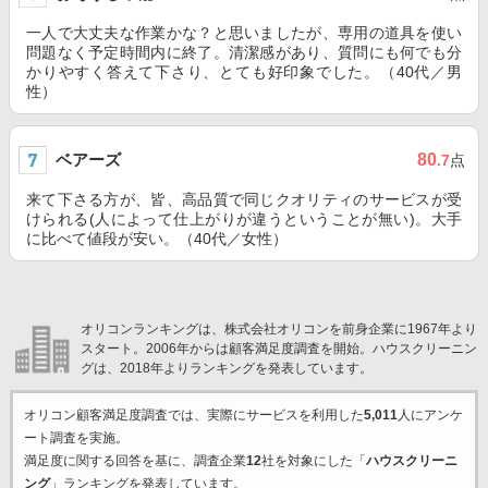
一人で大丈夫な作業かな？と思いましたが、専用の道具を使い
問題なく予定時間内に終了。清潔感があり、質問にも何でも分
かりやすく答えて下さり、とても好印象でした。（40代／男
性）
ベアーズ
80
.7
点
来て下さる方が、皆、高品質で同じクオリティのサービスが受
けられる(人によって仕上がりが違うということが無い)。大手
に比べて値段が安い。（40代／女性）
オリコンランキングは、株式会社オリコンを前身企業に1967年より
スタート。2006年からは顧客満足度調査を開始。ハウスクリーニン
グは、2018年よりランキングを発表しています。
オリコン顧客満足度調査では、実際にサービスを利用した
5,011
人にアンケ
ート調査を実施。
満足度に関する回答を基に、調査企業
12
社を対象にした「
ハウスクリーニ
ング
」ランキングを発表しています。