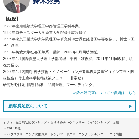
鈴木秀男
【経歴】
1989年慶應義塾大学理工学部管理工学科卒業。
1992年ロチェスター大学経営大学院修士課程修了。
1996年東京工業大学大学院理工学研究科博士課程経営工学専攻修了。博士（工
学）取得。
1996年筑波大学社会工学系・講師。2002年6月同助教授。
2008年4月慶應義塾大学理工学部管理工学科・准教授。2011年4月同教授、現
在に至る。
2023年4月内閣府 科学技術・イノベーション推進事務局参事官（インフラ・防
災担当）付上席科学技術政策フェロー（非常勤）
研究分野は応用統計解析、品質管理、マーケティング。
≫鈴木研究室についての詳細はこちら
顧客満足度について
オリコン顧客満足度ランキング
おすすめのハウスクリーニングランキング・比較
2024年版
ハウスクリーニングの換気扇・レンジフードクリーニングランキング・口コミ情報