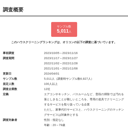
調査概要
サンプル数
5,011
人
このハウスクリーニングランキングは、オリコンの以下の調査に基づいています。
事前調査
2023/10/05～2023/11/16
調査期間
2023/11/17～2023/11/27
2022/11/02～2022/11/28
2021/11/01～2021/11/08
更新日
2024/04/01
サンプル数
5,011人（調査時サンプル数6,927人）
規定人数
100人以上
調査企業数
12社
定義
エアコンやキッチン、バスルームなど、普段の掃除では汚れを
落としきることが難しいところを、専用の道具でクリーニング
するサービスを取り扱っている企業
ただし、家事代行サービスと、ハウスクリーニングのマッチン
グサービスは対象外とする
調査対象者
性別：指定なし
年齢：20～79歳