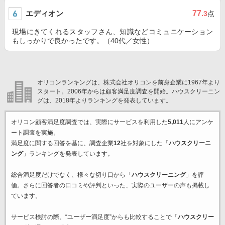
エディオン
77
.3
点
現場にきてくれるスタッフさん、知識などコミュニケーション
もしっかりで良かったです。（40代／女性）
オリコンランキングは、株式会社オリコンを前身企業に1967年より
スタート。2006年からは顧客満足度調査を開始。ハウスクリーニン
グは、2018年よりランキングを発表しています。
オリコン顧客満足度調査では、実際にサービスを利用した
5,011
人にアンケ
ート調査を実施。
満足度に関する回答を基に、調査企業
12
社を対象にした「
ハウスクリーニ
ング
」ランキングを発表しています。
総合満足度だけでなく、様々な切り口から「
ハウスクリーニング
」を評
価。さらに回答者の口コミや評判といった、実際のユーザーの声も掲載し
ています。
サービス検討の際、“ユーザー満足度”からも比較することで「
ハウスクリー