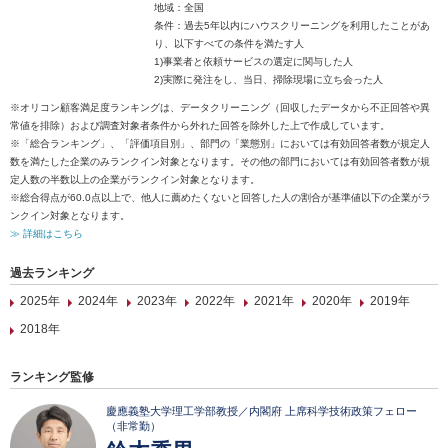
地域：全国
条件：過去5年以内にハウスクリーニングを利用したことがあ
り、以下すべての条件を満たす人
1)事業者と依頼サービスの選定に関与した人
2)実際に発注をし、当日、掃除現場に立ち会った人
※オリコン顧客満足度ランキングは、データクリーニング（回収したデータから不正回答や異
常値を排除）および調査対象者条件から外れた回答を除外した上で作成しています。
※「総合ランキング」、「評価項目別」、部門の「業態別」においては有効回答者数が規定人
数を満たした企業のみランクイン対象となります。その他の部門においては有効回答者数が規
定人数の半数以上の企業がランクイン対象となります。
※総合得点が60.0点以上で、他人に薦めたくないと回答した人の割合が基準値以下の企業がラ
ンクイン対象となります。
≫ 詳細はこちら
過去ランキング
2025年
2024年
2023年
2022年
2021年
2020年
2019年
2018年
ランキング監修
慶應義塾大学理工学部教授／内閣府 上席科学技術政策フェロー
（非常勤）