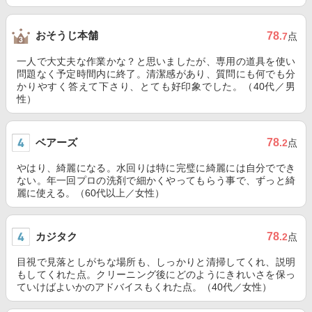
おそうじ本舗
78
.7
点
一人で大丈夫な作業かな？と思いましたが、専用の道具を使い
問題なく予定時間内に終了。清潔感があり、質問にも何でも分
かりやすく答えて下さり、とても好印象でした。（40代／男
性）
ベアーズ
78
.2
点
やはり、綺麗になる。水回りは特に完璧に綺麗には自分ででき
ない。年一回プロの洗剤で細かくやってもらう事で、ずっと綺
麗に使える。（60代以上／女性）
カジタク
78
.2
点
目視で見落としがちな場所も、しっかりと清掃してくれ、説明
もしてくれた点。クリーニング後にどのようにきれいさを保っ
ていけばよいかのアドバイスもくれた点。（40代／女性）