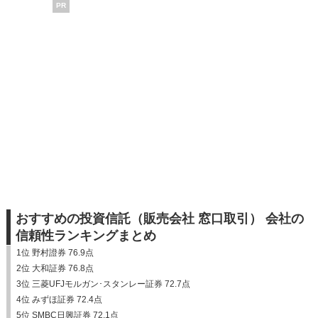
PR
おすすめの投資信託（販売会社 窓口取引） 会社の
信頼性ランキングまとめ
1位 野村證券 76.9点
2位 大和証券 76.8点
3位 三菱UFJモルガン･スタンレー証券 72.7点
4位 みずほ証券 72.4点
5位 SMBC日興証券 72.1点