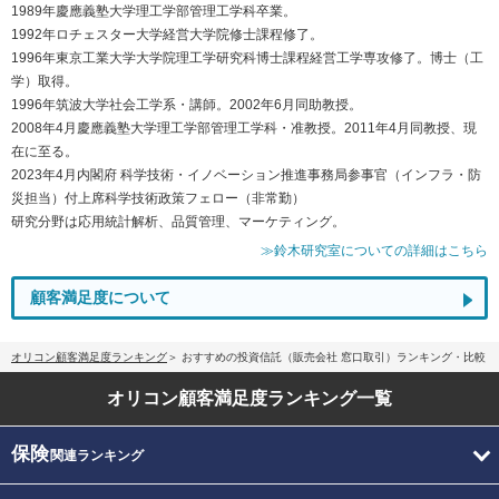
1989年慶應義塾大学理工学部管理工学科卒業。
1992年ロチェスター大学経営大学院修士課程修了。
1996年東京工業大学大学院理工学研究科博士課程経営工学専攻修了。博士（工
学）取得。
1996年筑波大学社会工学系・講師。2002年6月同助教授。
2008年4月慶應義塾大学理工学部管理工学科・准教授。2011年4月同教授、現
在に至る。
2023年4月内閣府 科学技術・イノベーション推進事務局参事官（インフラ・防
災担当）付上席科学技術政策フェロー（非常勤）
研究分野は応用統計解析、品質管理、マーケティング。
≫鈴木研究室についての詳細はこちら
顧客満足度について
オリコン顧客満足度ランキング
おすすめの投資信託（販売会社 窓口取引）ランキング・比較
オリコン顧客満足度
ランキング一覧
保険
関連ランキング