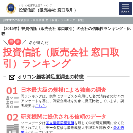
オリコン顧客満足度ランキング
投資信託（販売会社 窓口取引）
おすすめの投資信託（販売会社 窓口取引）ランキング・比較
【2015年】投資信託（販売会社 窓口取引）の会社の信頼性ランキング・比
較
／
／
最
新
名が選んだ
投資信託（販売会社 窓口取
引）ランキング
オリコン顧客満足度調査の特徴
日本最大級の規模による独自の調査
同ランキングは、実際にサービスを利用した名の消費者の方々の
アンケートを基に、調査企業社を対象に徹底比較しています。調
査概要は
こちら
。
研究機関に提供される信頼のデータ
ソースデータは
国立情報学研究所
を通じて学術研究機関に全て公
開されており、データ監修は慶應義塾大学理工学部教授・
鈴木秀
男
氏が行っています。