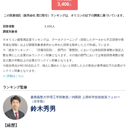
3,406
人
この投資信託（販売会社 窓口取引）ランキングは、オリコンの以下の調査に基づいています。
回答者数
3,406人
調査対象者
※オリコン顧客満足度ランキングは、データクリーニング（回収したデータから不正回答や異
常値を排除）および調査対象者条件から外れた回答を除外した上で作成しています。
※「総合ランキング」、「評価項目別」、部門の「業態別」においては有効回答者数が規定人
数を満たした企業のみランクイン対象となります。その他の部門においては有効回答者数が規
定人数の半数以上の企業がランクイン対象となります。
※総合得点が60.00点以上で、他人に薦めたくないと回答した人の割合が基準値以下の企業がラ
ンクイン対象となります。
≫ 詳細はこちら
ランキング監修
慶應義塾大学理工学部教授／内閣府 上席科学技術政策フェロー
（非常勤）
鈴木秀男
【経歴】