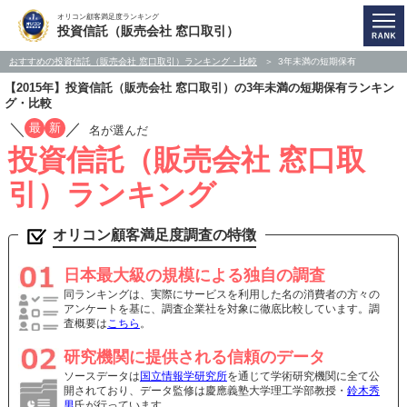
オリコン顧客満足度ランキング
投資信託（販売会社 窓口取引）
おすすめの投資信託（販売会社 窓口取引）ランキング・比較
3年未満の短期保有
【2015年】投資信託（販売会社 窓口取引）の3年未満の短期保有ランキン
グ・比較
／
／
最
新
名が選んだ
投資信託（販売会社 窓口取
引）ランキング
オリコン顧客満足度調査の特徴
日本最大級の規模による独自の調査
同ランキングは、実際にサービスを利用した名の消費者の方々の
アンケートを基に、調査企業社を対象に徹底比較しています。調
査概要は
こちら
。
研究機関に提供される信頼のデータ
ソースデータは
国立情報学研究所
を通じて学術研究機関に全て公
開されており、データ監修は慶應義塾大学理工学部教授・
鈴木秀
男
氏が行っています。