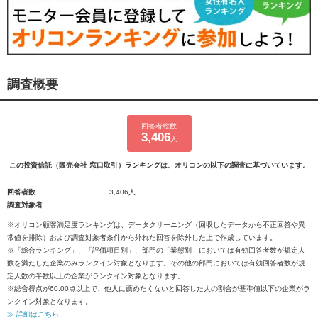
調査概要
回答者総数
3,406
人
この投資信託（販売会社 窓口取引）ランキングは、オリコンの以下の調査に基づいています。
回答者数
3,406人
調査対象者
※オリコン顧客満足度ランキングは、データクリーニング（回収したデータから不正回答や異
常値を排除）および調査対象者条件から外れた回答を除外した上で作成しています。
※「総合ランキング」、「評価項目別」、部門の「業態別」においては有効回答者数が規定人
数を満たした企業のみランクイン対象となります。その他の部門においては有効回答者数が規
定人数の半数以上の企業がランクイン対象となります。
※総合得点が60.00点以上で、他人に薦めたくないと回答した人の割合が基準値以下の企業がラ
ンクイン対象となります。
≫ 詳細はこちら