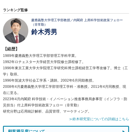
ランキング監修
慶應義塾大学理工学部教授／内閣府 上席科学技術政策フェロー
（非常勤）
鈴木秀男
【経歴】
1989年慶應義塾大学理工学部管理工学科卒業。
1992年ロチェスター大学経営大学院修士課程修了。
1996年東京工業大学大学院理工学研究科博士課程経営工学専攻修了。博士（工
学）取得。
1996年筑波大学社会工学系・講師。2002年6月同助教授。
2008年4月慶應義塾大学理工学部管理工学科・准教授。2011年4月同教授、現
在に至る。
2023年4月内閣府 科学技術・イノベーション推進事務局参事官（インフラ・防
災担当）付上席科学技術政策フェロー（非常勤）
研究分野は応用統計解析、品質管理、マーケティング。
≫鈴木研究室についての詳細はこちら
顧客満足度について