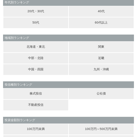
年代別ランキング
20代・30代
40代
50代
60代以上
地域別ランキング
北海道・東北
関東
中部・北陸
近畿
中国・四国
九州・沖縄
投信種別ランキング
株式投信
公社債
不動産投信
投資金額別ランキング
100万円未満
100万円～500万円未満