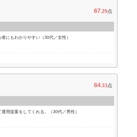
67
.29
点
者にもわかりやすい（30代／女性）
64
.33
点
運用提案をしてくれる。（30代／男性）