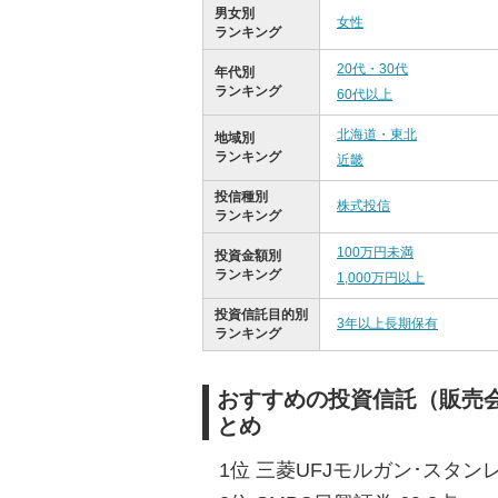
男女別
女性
ランキング
20代・30代
年代別
ランキング
60代以上
北海道・東北
地域別
ランキング
近畿
投信種別
株式投信
ランキング
100万円未満
投資金額別
ランキング
1,000万円以上
投資信託目的別
3年以上長期保有
ランキング
おすすめの投資信託（販売会
とめ
1位 三菱UFJモルガン･スタンレ