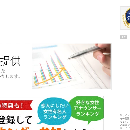
PR
当サイト
らの配置
ります。
とは固く
当サイト