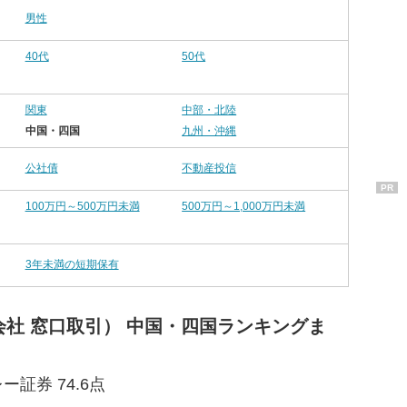
男性
40代
50代
関東
中部・北陸
中国・四国
九州・沖縄
公社債
不動産投信
PR
100万円～500万円未満
500万円～1,000万円未満
3年未満の短期保有
社 窓口取引） 中国・四国ランキングま
ー証券 74.6点