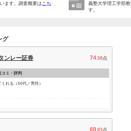
います。調査概要は
こち
義塾大学理工学部教
す。
ング
74
スタンレー証券
.56
点
口コミ・評判
くれる（50代／男性）
69
.83
点