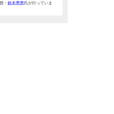
授・
鈴木秀男
氏が行っていま