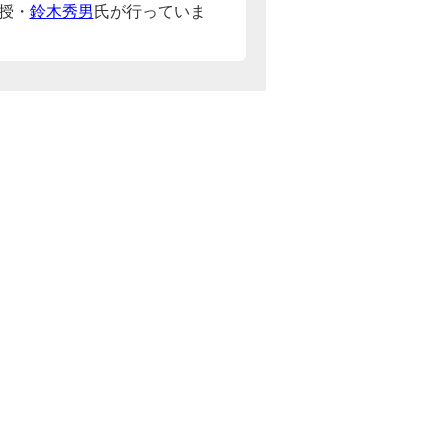
授・
鈴木秀男
氏が行っていま