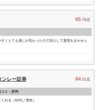
65
.78
点
やすくとても感じが良かったので安心して運用をまかせら
64
タンレー証券
.31
点
口コミ・評判
くれる（50代／男性）