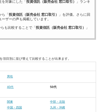
社を対象にした「
投資信託（販売会社 窓口取引）
」ランキ
から「
投資信託（販売会社 窓口取引）
」を評価。さらに回
ユーザーの声も掲載しています。
からも比較することで「
投資信託（販売会社 窓口取引）
」
度を項目別に並び替えて比較することが出来ます。
男性
40代
50代
関東
中部・北陸
中国・四国
九州・沖縄