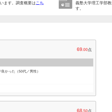
います。調査概要は
こち
義塾大学理工学部教
す。
69
.00
点
良かった（50代／男性）
68
.50
点