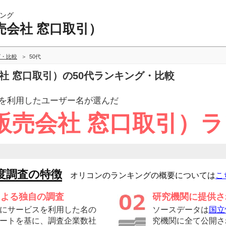
ング
売会社 窓口取引）
グ・比較
50代
会社 窓口取引）の50代ランキング・比較
を利用したユーザー
名が選んだ
販売会社 窓口取引）
度調査の特徴
オリコンのランキングの概要については
こ
による独自の調査
研究機関に提供さ
にサービスを利用した名の
ソースデータは
国立
ートを基に、調査企業数社
究機関に全て公開さ