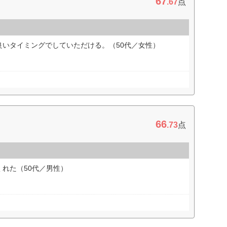
67
.67
点
良いタイミングでしていただける。（50代／女性）
66
.73
点
れた（50代／男性）