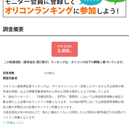
調査概要
回答者総数
3,406
人
この投資信託（販売会社 窓口取引）ランキングは、オリコンの以下の調査に基づいています。
回答者数
3,406人
調査対象者
※オリコン顧客満足度ランキングは、データクリーニング（回収したデータから不正回答や異
常値を排除）および調査対象者条件から外れた回答を除外した上で作成しています。
※「総合ランキング」、「評価項目別」、部門の「業態別」においては有効回答者数が規定人
数を満たした企業のみランクイン対象となります。その他の部門においては有効回答者数が規
定人数の半数以上の企業がランクイン対象となります。
※総合得点が60.00点以上で、他人に薦めたくないと回答した人の割合が基準値以下の企業がラ
ンクイン対象となります。
≫ 詳細はこちら