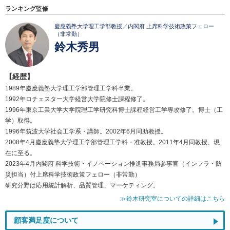
ランキング監修
慶應義塾大学理工学部教授／内閣府 上席科学技術政策フェロー
（非常勤）
鈴木秀男
【経歴】
1989年慶應義塾大学理工学部管理工学科卒業。
1992年ロチェスター大学経営大学院修士課程修了。
1996年東京工業大学大学院理工学研究科博士課程経営工学専攻修了。博士（工
学）取得。
1996年筑波大学社会工学系・講師。2002年6月同助教授。
2008年4月慶應義塾大学理工学部管理工学科・准教授。2011年4月同教授、現
在に至る。
2023年4月内閣府 科学技術・イノベーション推進事務局参事官（インフラ・防
災担当）付上席科学技術政策フェロー（非常勤）
研究分野は応用統計解析、品質管理、マーケティング。
≫鈴木研究室についての詳細はこちら
顧客満足度について