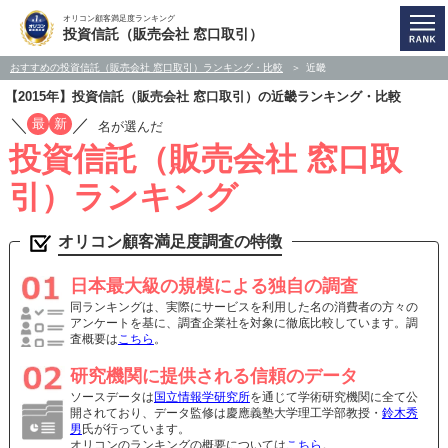
オリコン顧客満足度ランキング
投資信託（販売会社 窓口取引）
おすすめの投資信託（販売会社 窓口取引）ランキング・比較
近畿
【2015年】投資信託（販売会社 窓口取引）の近畿ランキング・比較
／
／
最
新
名が選んだ
投資信託（販売会社 窓口取
引）ランキング
オリコン顧客満足度調査の特徴
日本最大級の規模による独自の調査
同ランキングは、実際にサービスを利用した名の消費者の方々の
アンケートを基に、調査企業社を対象に徹底比較しています。調
査概要は
こちら
。
研究機関に提供される信頼のデータ
ソースデータは
国立情報学研究所
を通じて学術研究機関に全て公
開されており、データ監修は慶應義塾大学理工学部教授・
鈴木秀
男
氏が行っています。
オリコンのランキングの概要については
こちら
。