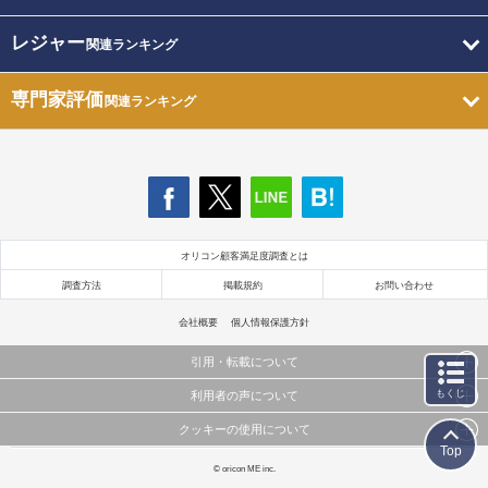
レジャー
関連ランキング
専門家評価
関連ランキング
オリコン顧客満足度調査とは
調査方法
掲載規約
お問い合わせ
会社概要
個人情報保護方針
引用・転載について
もくじ
利用者の声について
当サイトで公開されている情報（文字、写真、イラスト、画像データ等）及びこれらの配置・
編集および構造などについての著作権は株式会社oricon MEに帰属しております。
クッキーの使用について
当サイトに掲載している内容はすべてサービスの利用者が提出された見解・感想です。
これらの情報を権利者の許可なく無断転載・複製などの二次利用を行うことは固く禁じており
Top
弊社が内容について正確性を含め一切保証するものではありません。
ます。
このサイトでは Cookie を使用して、ユーザーに合わせたコンテンツや広告の表示、ソーシャル
© oricon ME inc.
弊社の見解・ 意見ではないことをご理解いただいた上でご覧ください。
メディア機能の提供、広告の表示回数やクリック数の測定を行っています。