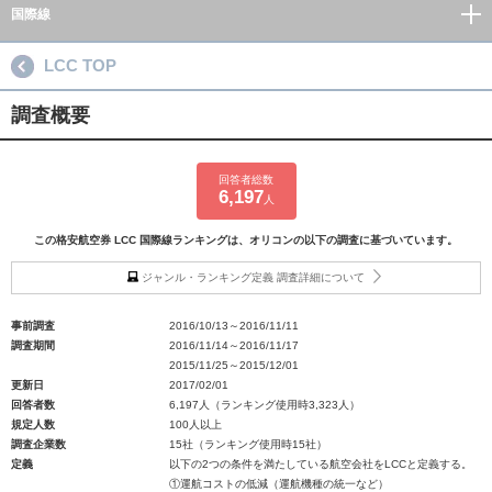
国際線
LCC TOP
調査概要
回答者総数
6,197
人
この格安航空券 LCC 国際線ランキングは、オリコンの以下の調査に基づいています。
ジャンル・ランキング定義 調査詳細について
事前調査
2016/10/13～2016/11/11
調査期間
2016/11/14～2016/11/17
2015/11/25～2015/12/01
更新日
2017/02/01
回答者数
6,197人（ランキング使用時3,323人）
規定人数
100人以上
調査企業数
15社（ランキング使用時15社）
定義
以下の2つの条件を満たしている航空会社をLCCと定義する。
①運航コストの低減（運航機種の統一など）