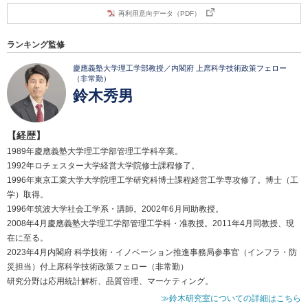
再利用意向データ（PDF）
ランキング監修
慶應義塾大学理工学部教授／内閣府 上席科学技術政策フェロー
（非常勤）
鈴木秀男
【経歴】
1989年慶應義塾大学理工学部管理工学科卒業。
1992年ロチェスター大学経営大学院修士課程修了。
1996年東京工業大学大学院理工学研究科博士課程経営工学専攻修了。博士（工
学）取得。
1996年筑波大学社会工学系・講師。2002年6月同助教授。
2008年4月慶應義塾大学理工学部管理工学科・准教授。2011年4月同教授、現
在に至る。
2023年4月内閣府 科学技術・イノベーション推進事務局参事官（インフラ・防
災担当）付上席科学技術政策フェロー（非常勤）
研究分野は応用統計解析、品質管理、マーケティング。
≫鈴木研究室についての詳細はこちら