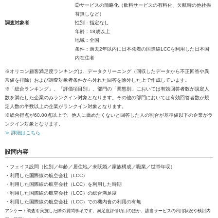
②サービスの簡略化（飲料サービスの有料化、欠航時の他社振
替無しなど）
調査対象者
性別：指定なし
年齢：18歳以上
地域：全国
条件：過去2年以内に日本発着の国際線LCCを利用した日本国
内在住者
※オリコン顧客満足度ランキングは、データクリーニング（回収したデータから不正回答や異
常値を排除）および調査対象者条件から外れた回答を除外した上で作成しています。
※「総合ランキング」、「評価項目別」、部門の「業態別」においては有効回答者数が規定人
数を満たした企業のみランクイン対象となります。その他の部門においては有効回答者数が規
定人数の半数以上の企業がランクイン対象となります。
※総合得点が60.00点以上で、他人に薦めたくないと回答した人の割合が基準値以下の企業がラ
ンクイン対象となります。
≫ 詳細はこちら
設問内容
・フェイス設問（性別／年齢／居住地／未既婚／家族構成／職業／世帯年収）
・利用した国際線の航空会社（LCC）
・利用した国際線の航空会社（LCC）を利用した時期
・利用した国際線の航空会社（LCC）の総合満足度
・利用した国際線の航空会社（LCC）での機内食の利用の有無
アンケート調査を実施した際の質問事項です。満足度評価項目のほか、該当サービスの利用状況や検討内