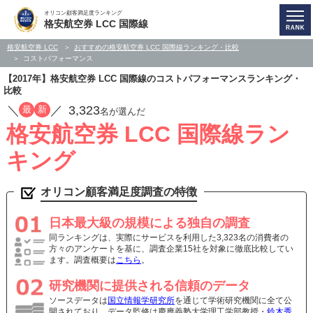
オリコン顧客満足度ランキング
格安航空券 LCC 国際線
格安航空券 LCC
おすすめの格安航空券 LCC 国際線ランキング・比較
コストパフォーマンス
【2017年】格安航空券 LCC 国際線のコストパフォーマンスランキング・
比較
／
／
3,323
最
新
名が選んだ
格安航空券 LCC 国際線ラン
キング
オリコン顧客満足度調査の特徴
日本最大級の規模による独自の調査
同ランキングは、実際にサービスを利用した3,323名の消費者の
方々のアンケートを基に、調査企業15社を対象に徹底比較してい
ます。調査概要は
こちら
。
研究機関に提供される信頼のデータ
ソースデータは
国立情報学研究所
を通じて学術研究機関に全て公
開されており、データ監修は慶應義塾大学理工学部教授・
鈴木秀