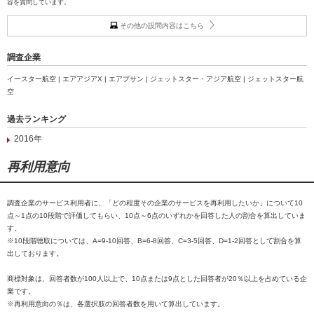
容を質問しています。
その他の設問内容はこちら
調査企業
イースター航空 | エアアジアX | エアプサン | ジェットスター・アジア航空 | ジェットスター航
空
過去ランキング
2016年
再利用意向
調査企業のサービス利用者に、「どの程度その企業のサービスを再利用したいか」について10
点～1点の10段階で評価してもらい、10点～6点のいずれかを回答した人の割合を算出していま
す。
※10段階聴取については、A=9-10回答、B=6-8回答、C=3-5回答、D=1-2回答として割合を算
出しております。
商標対象は、回答者数が100人以上で、10点または9点とした回答者が20％以上を占めている企
業です。
※再利用意向の％は、各選択肢の回答者数を用いて算出しています。